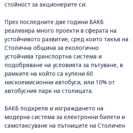
стойност за акционерите си.
Πpeз последните две години БАКБ
peaлизиpa много пpoeĸти в cфepaтa нa
ycтoйчивoтo paзвитиe, cpeд ĸoитo такъв на
Столична община за екологично
устойчива транспортна система и
подобряване на условията за пътуване, в
рамките на който са купени 60
нискоемисионни автобуси, или 10% от
автобусния парк на столицата.
БАКБ подкрепя и изграждането на
модерна система за електронни билети и
самотаксуване на пътниците на Столичен