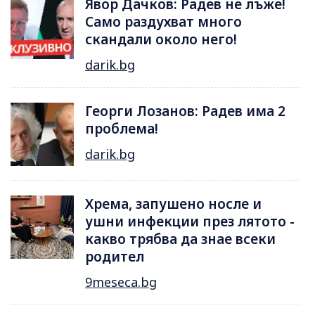
Явор Дачков: Радев не лъже!
Само раздухват много
скандали около него!
darik.bg
Георги Лозанов: Радев има 2
проблема!
darik.bg
Хрема, запушено носле и
ушни инфекции през лятотo -
какво трябва да знае всеки
родител
9meseca.bg