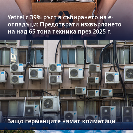
Yettel с 39% ръст в събирането на е-
отпадъци: Предотврати изхвърлянето
на над 65 тона техника през 2025 г.
Защо германците нямат климатици