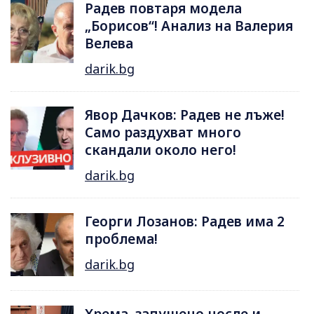
Радев повтаря модела
„Борисов“! Анализ на Валерия
Велева
darik.bg
Явор Дачков: Радев не лъже!
Само раздухват много
скандали около него!
darik.bg
Георги Лозанов: Радев има 2
проблема!
darik.bg