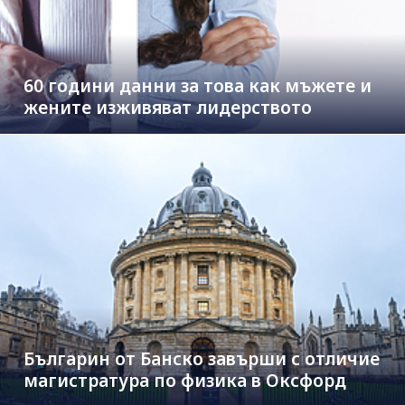
60 години данни за това как мъжете и
жените изживяват лидерството
Българин от Банско завърши с отличие
магистратура по физика в Оксфорд