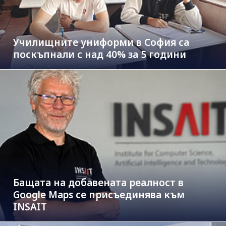
Училищните униформи в София са
поскъпнали с над 40% за 5 години
Бащата на добавената реалност в
Google Maps се присъединява към
INSAIT