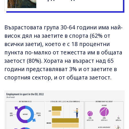
Възрастовата група 30-64 години има най-
висок дял на заетите в спорта (62% от
всички заети), което е с 18 процентни
пункта по-малко от тежестта им в общата
заетост (80%). Хората на възраст над 65
години представляват 3% и от заетите в
спортния сектор, и от общата заетост.