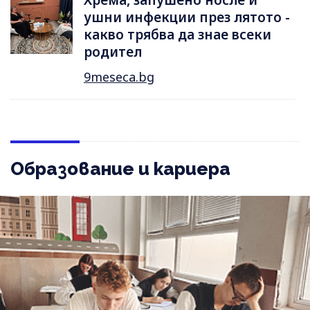
Хрема, запушено носле и
ушни инфекции през лятотo -
какво трябва да знае всеки
родител
9meseca.bg
Образование и кариера