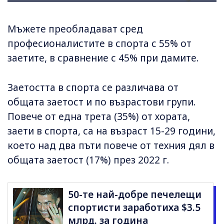
Мъжете преобладават сред
професионалистите в спорта с 55% от
заетите, в сравнение с 45% при дамите.
Заетостта в спорта се различава от
общата заетост и по възрастови групи.
Повече от една трета (35%) от хората,
заети в спорта, са на възраст 15-29 години,
което над два пъти повече от техния дял в
общата заетост (17%) през 2022 г.
50-те най-добре печелещи
спортисти заработиха $3.5
млрд. за година