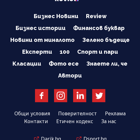
Бизнес Новини
Review
Бизнес истории
Финансов буквар
Новини от миналото
Зелено бъдеще
Експерти
100
Спорт и пари
Класации
Фото есе
Знаете ли, че
Автори
Общи условия
Поверителност
Реклама
Контакти
Етичен кодекс
За нас
Darik.bg
Dsport.bg