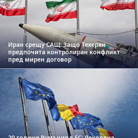
Иран срещу САЩ: Защо Техеран
предпочита контролиран конфликт
пред мирен договор
20 години Румъния в ЕС: Рекордна