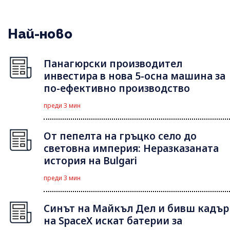
Най-ново
Панагюрски производител
инвестира в нова 5-осна машина за
по-ефективно производство
преди 3 мин
От пепелта на гръцко село до
световна империя: Неразказаната
история на Bulgari
преди 3 мин
Синът на Майкъл Дeл и бивш кадър
на SpaceX искат батерии за