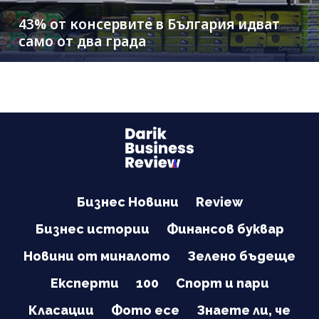
43% от консервите в България идват
само от два града
Бизнес Новини
Review
Бизнес истории
Финансов буквар
Новини от миналото
Зелено бъдеще
Експерти
100
Спорт и пари
Класации
Фото есе
Знаете ли, че