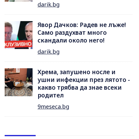
darik.bg
Явор Дачков: Радев не лъже!
Само раздухват много
скандали около него!
darik.bg
Хрема, запушено носле и
ушни инфекции през лятотo -
какво трябва да знае всеки
родител
9meseca.bg