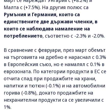
март се нареждат Унгария с (+8.2%) и
Малта с (+7.5%). На другия полюс са
Румъния и Германия, които са
единствените две държави членки, в
които се наблюдава намаление на
потреблението
, съответно с -2.3% и -2.0%.
В сравнение с февруари, през март обемът
на търговията на дребно е нараснал с 0.3%
в Европейския съюз, но е намалял с 0.1% в
еврозоната. По категории продукти в ЕС се
отчита спад при продажбите на храни,
напитки и тютюн (-0.1%) и на автомобилни
горива (-0.8%), докато продажбите на
нехранителни продукти са се увеличили с
1%.