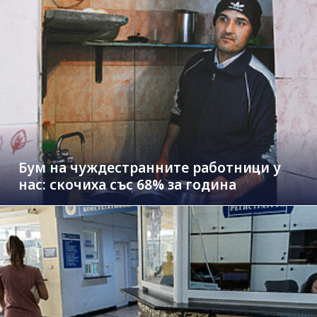
Бум на чуждестранните работници у
нас: скочиха със 68% за година