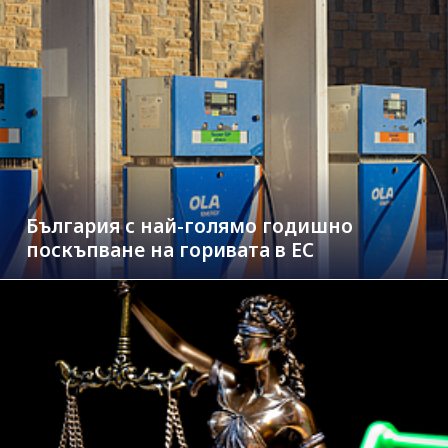
България с най-голямо годишно
поскъпване на горивата в ЕС