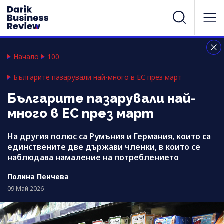
Начало
100
Българите пазарували най-много в ЕС през март
Българите пазарували най-
много в ЕС през март
На другия полюс са Румъния и Германия, които са
единствените две държави членки, в които се
наблюдава намаление на потреблението
Полина Пенчева
09 Май 2026