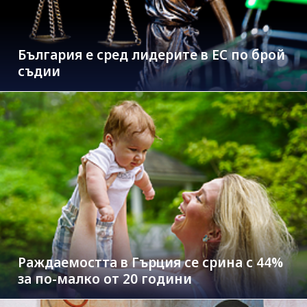
България е сред лидерите в ЕС по брой
съдии
Раждаемостта в Гърция се срина с 44%
за по-малко от 20 години