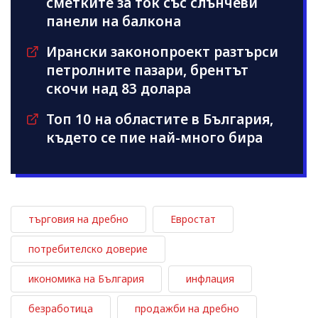
сметките за ток със слънчеви
панели на балкона
Ирански законопроект разтърси
петролните пазари, брентът
скочи над 83 долара
Топ 10 на областите в България,
където се пие най-много бира
търговия на дребно
Евростат
потребителско доверие
икономика на България
инфлация
безработица
продажби на дребно