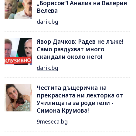
„Борисов“! Анализ на Валерия
Велева
darik.bg
Явор Дачков: Радев не лъже!
Само раздухват много
скандали около него!
darik.bg
Честита дъщеричка на
прекрасната ни лекторка от
Училищата за родители -
Симона Крумова!
9meseca.bg