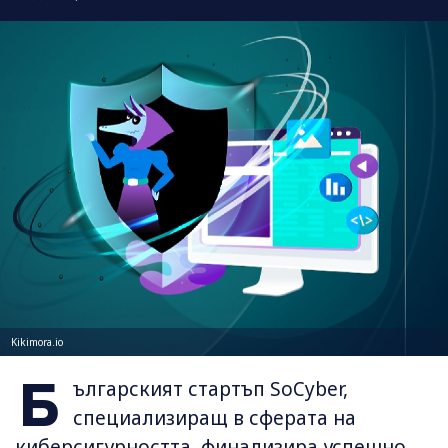
Kikimora.io
Б
ългарският стартъп SoCyber,
специализиращ в сферата на
киберсигурността, финализира успешно