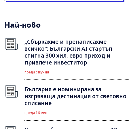
Най-ново
„Сбъркахме и пренаписахме
всичко“: Български AI стартъп
стигна 300 хил. евро приход и
привлече инвеститор
преди секунди
България е номинирана за
изгряваща дестинация от световно
списание
преди 16 мин