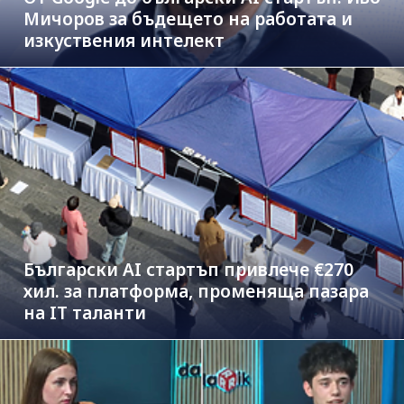
Мичоров за бъдещето на работата и
изкуствения интелект
Български AI стартъп привлече €270
хил. за платформа, променяща пазара
на IT таланти