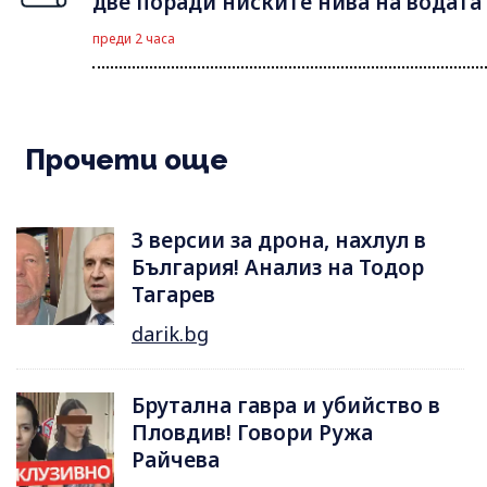
две поради ниските нива на водата
преди 2 часа
Прочети още
3 версии за дрона, нахлул в
България! Анализ на Тодор
Тагарев
darik.bg
Брутална гавра и убийство в
Пловдив! Говори Ружа
Райчева