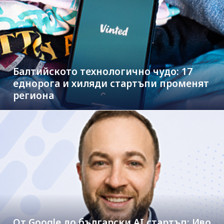
Балтийското технологично чудо: 17
еднорога и хиляди стартъпи променят
региона
От Google до български AI стартъп: Иво