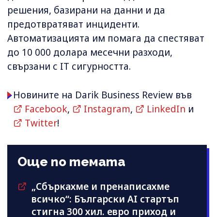
решения, базирани на данни и да
предотвратяват инциденти.
Автоматизацията им помага да спестяват
до 10 000 долара месечни разходи,
свързани с IT сигурността.
Новините на Darik Business Review във
Facebook
,
Instagram
,
LinkedIn
и
Twitter
!
Още по темата
„Сбъркахме и пренаписахме
всичко“: Български AI стартъп
стигна 300 хил. евро приход и