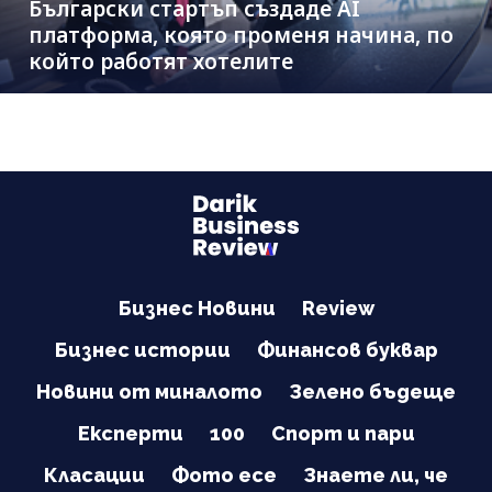
Български стартъп създаде AI
платформа, която променя начина, по
който работят хотелите
Бизнес Новини
Review
Бизнес истории
Финансов буквар
Новини от миналото
Зелено бъдеще
Експерти
100
Спорт и пари
Класации
Фото есе
Знаете ли, че