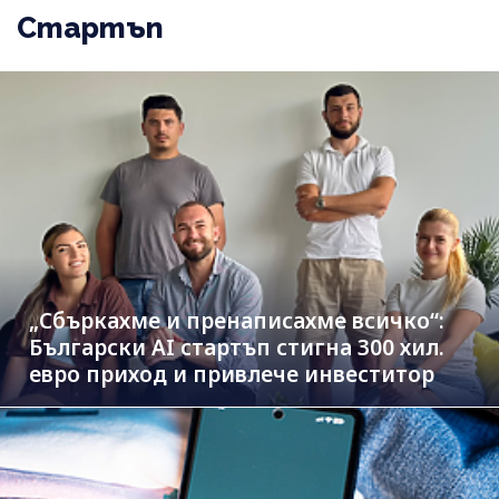
Стартъп
„Сбъркахме и пренаписахме всичко“:
Български AI стартъп стигна 300 хил.
евро приход и привлече инвеститор