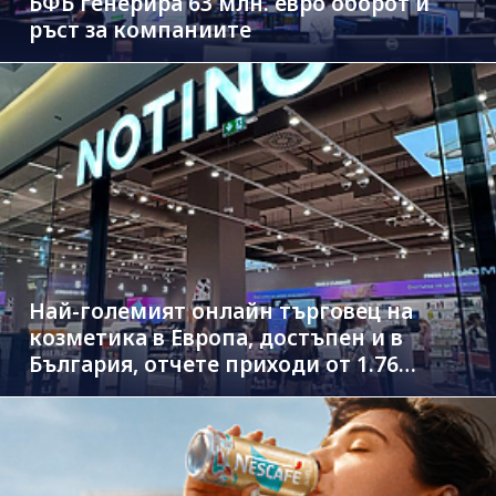
БФБ генерира 63 млн. евро оборот и
ръст за компаниите
Най-големият онлайн търговец на
козметика в Европа, достъпен и в
България, отчете приходи от 1.76
млрд. евро