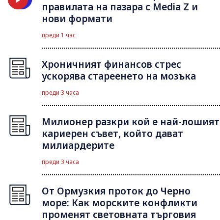
правилата на пазара с Media Z и
нови формати
преди 1 час
Хроничният финансов стрес
ускорява стареенето на мозъка
преди 3 часа
Милионер разкри кой е най-лошият
кариерен съвет, който дават
милиардерите
преди 3 часа
От Ормузкия проток до Черно
море: Как морските конфликти
променят световната търговия