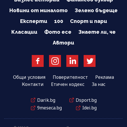
Новини от миналото
Зелено бъдеще
Експерти
100
Спорт и пари
Класации
Фото есе
Знаете ли, че
Автори
Общи условия
Поверителност
Реклама
Контакти
Етичен кодекс
За нас
Darik.bg
Dsport.bg
9meseca.bg
Idei.bg