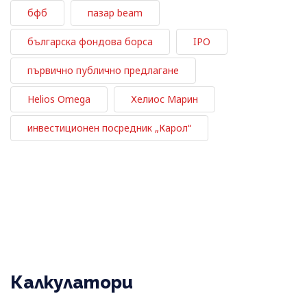
бфб
пазар beam
българска фондова борса
IPO
първично публично предлагане
Helios Omega
Хелиос Марин
инвестиционен посредник „Карол“
Калкулатори