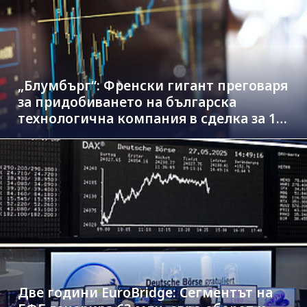
„Блумбърг“: Френски гигант преговаря
за придобиването на българска
технологична компания в сделка за 1.3
млрд. евро
Две години EuroBridge: Сегментът на