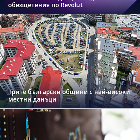
обезщетения по Revolut
Трите български общини с най-високи
местни данъци