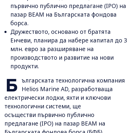
първично публично предлагане (IPO) на
пазар BEAM на Българската фондова
борса.
Дружеството, основано от братята
Енчеви, планира да набере капитал до 3
млн. евро за разширяване на
производството и развитие на нови
продукти.
Б
ългарската технологична компания
Helios Marine AD, разработваща
електрически лодки, яхти и ключови
технологични системи, ще
осъществи първично публично
предлагане (IPO) на пазар BEAM на
Българската фондова борса (БФБ).