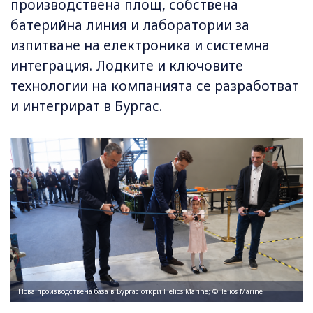
производствена площ, собствена
батерийна линия и лаборатории за
изпитване на електроника и системна
интеграция. Лодките и ключовите
технологии на компанията се разработват
и интегрират в Бургас.
Нова производствена база в Бургас откри Helios Marine; ©Helios Marine