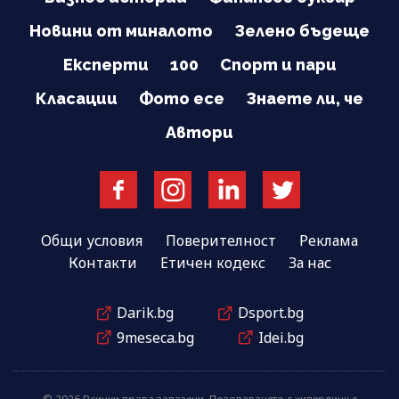
Новини от миналото
Зелено бъдеще
Експерти
100
Спорт и пари
Класации
Фото есе
Знаете ли, че
Автори
Общи условия
Поверителност
Реклама
Контакти
Етичен кодекс
За нас
Darik.bg
Dsport.bg
9meseca.bg
Idei.bg