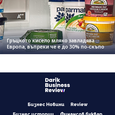
Гръцкото кисело мляко завладява
Европа, въпреки че е до 30% по-скъпо
Бизнес Новини
Review
Бизнес истории
Финансов буквар