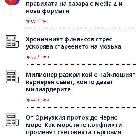
правилата на пазара с Media Z и
нови формати
преди 1 час
Хроничният финансов стрес
ускорява стареенето на мозъка
преди 3 часа
Милионер разкри кой е най-лошият
кариерен съвет, който дават
милиардерите
преди 3 часа
От Ормузкия проток до Черно
море: Как морските конфликти
променят световната търговия