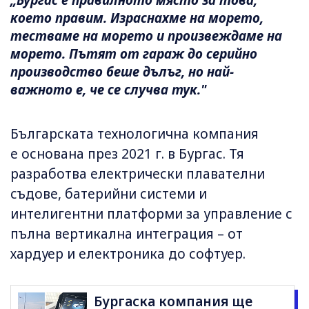
„Бургас е правилното място за това,
което правим. Израснахме на морето,
тестваме на морето и произвеждаме на
морето. Пътят от гараж до серийно
производство беше дълъг, но най-
важното е, че се случва тук."
Българската технологична компания
е основана през 2021 г. в Бургас. Тя
разработва електрически плавателни
съдове, батерийни системи и
интелигентни платформи за управление с
пълна вертикална интеграция – от
хардуер и електроника до софтуер.
Бургаска компания ще