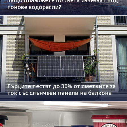
Защо плажовете по света изчезват под
тонове водорасли?
Гърците пестят до 30% от сметките за
ток със слънчеви панели на балкона