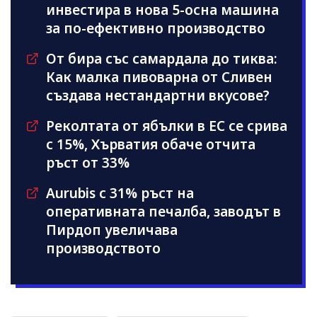
инвестира в нова 5-осна машина
за по-ефективно производство
От бира със самардала до тиква:
Как малка пивоварна от Сливен
създава нестандартни вкусове?
Реколтата от ябълки в ЕС се срива
с 15%, Хърватия обаче отчита
ръст от 33%
Aurubis с 31% ръст на
оперативната печалба, заводът в
Пирдоп увеличава
производството