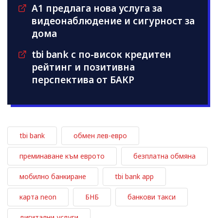
A1 предлага нова услуга за
видеонаблюдение и сигурност за
дома
tbi bank с по-висок кредитен
рейтинг и позитивна
перспектива от БАКР
tbi bank
обмен лев-евро
преминаване към еврото
безплатна обмяна
мобилно банкиране
tbi bank app
карта neon
БНБ
банкови такси
дигитални услуги