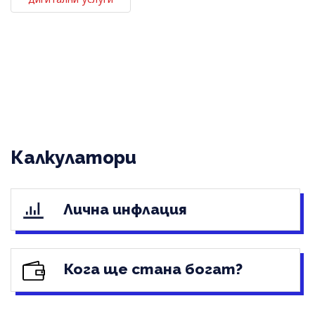
Калкулатори
Лична инфлация
Кога ще стана богат?