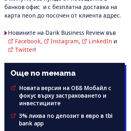
банков офис и с безплатна доставка на
карта neon до посочен от клиента адрес.
Новините на Darik Business Review във
Facebook
,
Instagram
,
LinkedIn
и
Twitter
!
Още по темата
Новата версия на ОББ Мобайл с
фокус върху застраховането и
инвестициите
3% лихва по депозит в евро в tbi
bank app