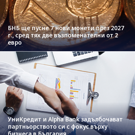
БНБ ще пусне 7 нови монети през 2027
г., сред тях две възпоменателни от 2
евро
УниКредит и Alpha Bank задълбочават
партньорството си с фокус върху
бизнеса в България