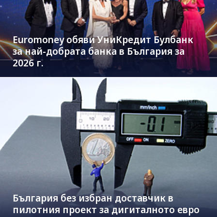
Euromoney обяви УниКредит Булбанк
за най-добрата банка в България за
2026 г.
България без избран доставчик в
пилотния проект за дигиталното евро