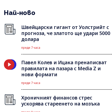
Най-ново
Швейцарски гигант от Уолстрийт с
прогноза, че златото ще удари 5000
долара
преди 7 часа
Павел Колев и Ицака пренаписват
правилата на пазара с Media Z и
нови формати
преди 7 часа
Хроничният финансов стрес
ускорява стареенето на мозъка