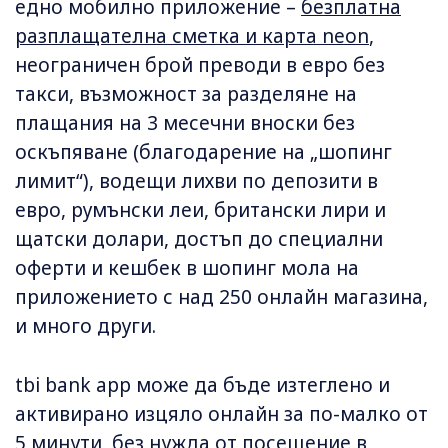
едно мобилно приложение –
безплатна
разплащателна сметка и карта neon
,
неограничен брой преводи в евро без
такси, възможност за разделяне на
плащания на 3 месечни вноски без
оскъпяване (благодарение на „шопинг
лимит“), водещи лихви по депозити в
евро, румънски леи, британски лири и
щатски долари, достъп до специални
оферти и кешбек в шопинг мола на
приложението с над 250 онлайн магазина,
и много други.
tbi bank app може да бъде изтеглено и
активирано изцяло онлайн за по-малко от
5 минути, без нужда от посещение в