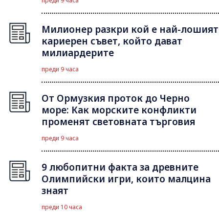
преди 9 часа
Милионер разкри кой е най-лошият
кариерен съвет, който дават
милиардерите
преди 9 часа
От Ормузкия проток до Черно
море: Как морските конфликти
променят световната търговия
преди 9 часа
9 любопитни факта за древните
Олимпийски игри, които малцина
знаят
преди 10 часа