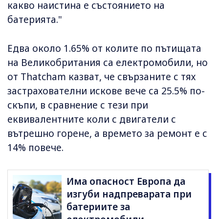
какво наистина е състоянието на
батерията."
Едва около 1.65% от колите по пътищата
на Великобритания са електромобили, но
от Thatcham казват, че свързаните с тях
застрахователни искове вече са 25.5% по-
скъпи, в сравнение с тези при
еквивалентните коли с двигатели с
вътрешно горене, а времето за ремонт е с
14% повече.
Има опасност Европа да
изгуби надпреварата при
батериите за