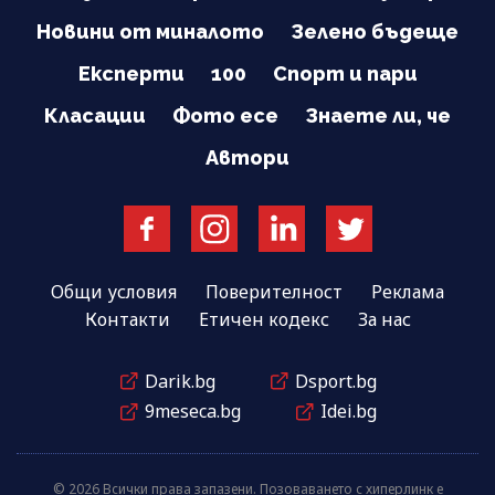
Новини от миналото
Зелено бъдеще
Експерти
100
Спорт и пари
Класации
Фото есе
Знаете ли, че
Автори
Общи условия
Поверителност
Реклама
Контакти
Етичен кодекс
За нас
Darik.bg
Dsport.bg
9meseca.bg
Idei.bg
© 2026 Всички права запазени. Позоваването с хиперлинк е