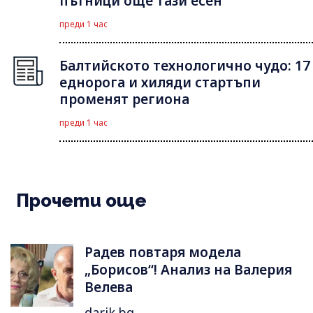
пътници още тази есен
преди 1 час
Балтийското технологично чудо: 17
еднорога и хиляди стартъпи
променят региона
преди 1 час
Прочети още
Радев повтаря модела
„Борисов“! Анализ на Валерия
Велева
darik.bg