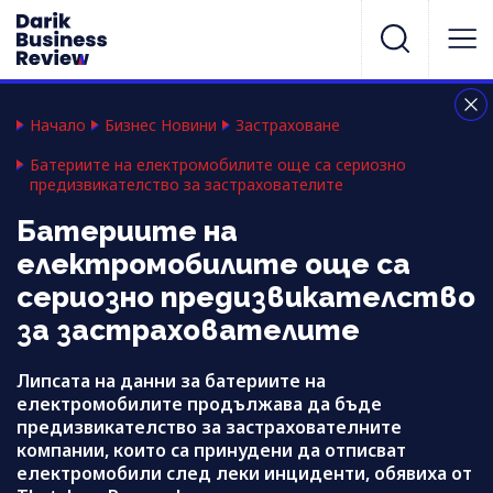
Начало
Бизнес Новини
Застраховане
Батериите на електромобилите още са сериозно
предизвикателство за застрахователите
Батериите на
електромобилите още са
сериозно предизвикателство
за застрахователите
Липсата на данни за батериите на
електромобилите продължава да бъде
предизвикателство за застрахователните
компании, които са принудени да отписват
електромобили след леки инциденти, обявиха от