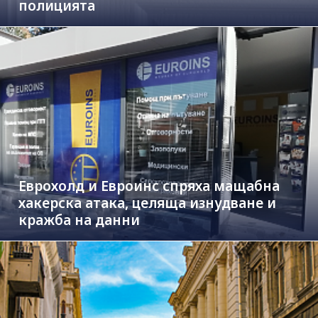
полицията
Еврохолд и Евроинс спряха мащабна
хакерска атака, целяща изнудване и
кражба на данни