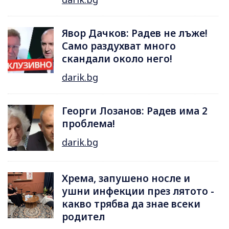
Явор Дачков: Радев не лъже!
Само раздухват много
скандали около него!
darik.bg
Георги Лозанов: Радев има 2
проблема!
darik.bg
Хрема, запушено носле и
ушни инфекции през лятотo -
какво трябва да знае всеки
родител