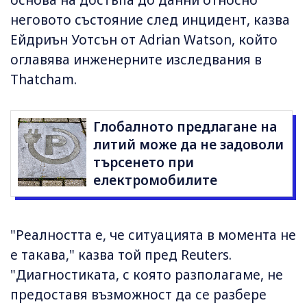
основа на достъпа до данни относно
неговото състояние след инцидент, казва
Ейдриън Уотсън от Adrian Watson, който
оглавява инженерните изследвания в
Thatcham.
Глобалното предлагане на
литий може да не задоволи
търсенето при
електромобилите
"Реалността е, че ситуацията в момента не
е такава," казва той пред Reuters.
"Диагностиката, с която разполагаме, не
предоставя възможност да се разбере