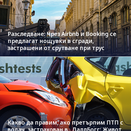
Разследване: Чрез Airbnb и Booking се
предлагат нощувки в сгради,
застрашени от срутване при трус
Какво да правим, ако претърпим ПТП с
водач, застрахован в „ДаллБогг: Живот