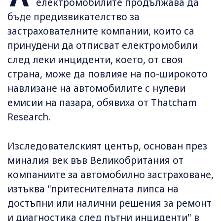
електромобилите продължава да
бъде предизвикателство за
застрахователните компании, които са
принудени да отписват електромобили
след леки инциденти, което, от своя
страна, може да повлияе на по-широкото
навлизане на автомобилите с нулеви
емисии на пазара, обявиха от Thatcham
Research.
Изследователският център, основан през
миналия век във Великобритания от
компаниите за автомобилно застраховане,
изтъква "притеснителната липса на
достъпни или налични решения за ремонт
и диагностика след пътни инциденти" в