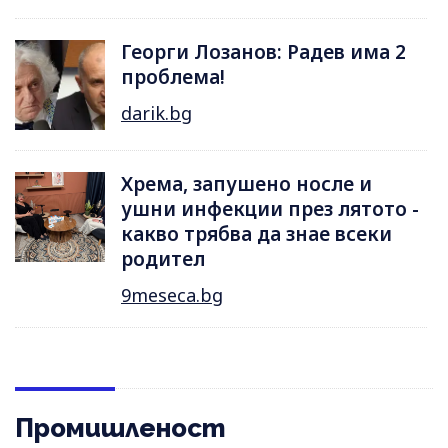
Георги Лозанов: Радев има 2
проблема!
darik.bg
Хрема, запушено носле и
ушни инфекции през лятотo -
какво трябва да знае всеки
родител
9meseca.bg
Промишленост