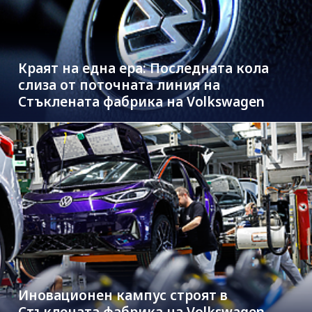
Краят на една ера: Последната кола
слиза от поточната линия на
Стъклената фабрика на Volkswagen
Иновационен кампус строят в
Стъклената фабрика на Volkswagen