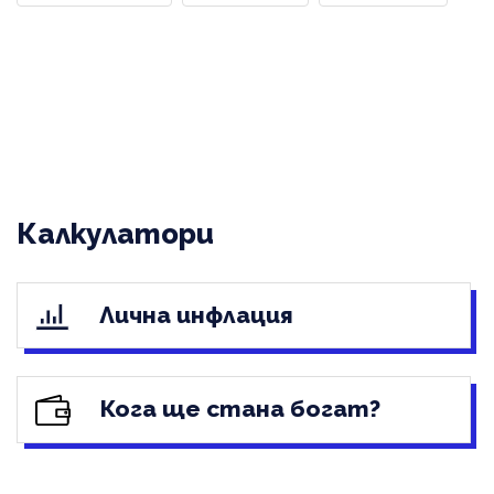
Калкулатори
Лична инфлация
Кога ще стана богат?