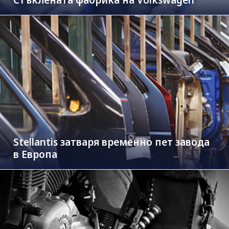
Stellantis затваря временно пет завода
в Европа