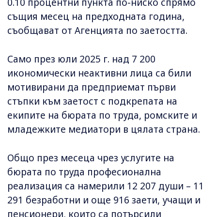
0.10 процентни пункта по-ниско спрямо
същия месец на предходната година,
съобщават от Агенцията по заетостта.
Само през юли 2025 г. над 7 200
икономически неактивни лица са били
мотивирани да предприемат първи
стъпки към заетост с подкрепата на
екипите на бюрата по труда, ромските и
младежките медиатори в цялата страна.
Общо през месеца чрез услугите на
бюрата по труда професионална
реализация са намерили 12 207 души – 11
291 безработни и още 916 заети, учащи и
пенсионери, които са потърсили