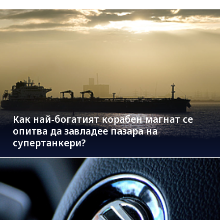
Как най-богатият корабен магнат се
опитва да завладее пазара на
супертанкери?