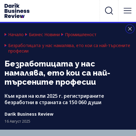
Начало
Бизнес Новини
Промишленост
Безработицата у нас намалява, ето кои са най-търсените
професии
Безработицата у нас
намалява, ето кои са най-
търсените професии
Към края на юли 2025 г. регистрираните
безработни в страната са 150 060 души
Darik Business Review
16 Август 2025