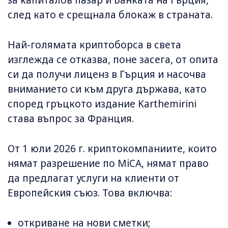
за капиталов пазар и Банката на Гърция,
след като е срещнала блокаж в страната.
Най-голямата криптоборса в света
изглежда се отказва, поне засега, от опита
си да получи лиценз в Гърция и насочва
вниманието си към друга държава, като
според гръцкото издание Karthemirini
става въпрос за Франция.
От 1 юли 2026 г. криптокомпаниите, които
нямат разрешение по MiCA, нямат право
да предлагат услуги на клиенти от
Европейския съюз. Това включва:
откриване на нови сметки;