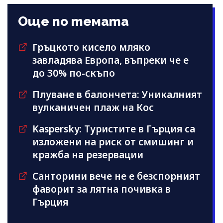
Още по темата
Гръцкото кисело мляко
завладява Европа, въпреки че е
до 30% по-скъпо
Плуване в балончета: Уникалният
вулканичен плаж на Кос
Kaspersky: Туристите в Гърция са
изложени на риск от смишинг и
кражба на резервации
Санторини вече не е безспорният
фаворит за лятна почивка в
Гърция