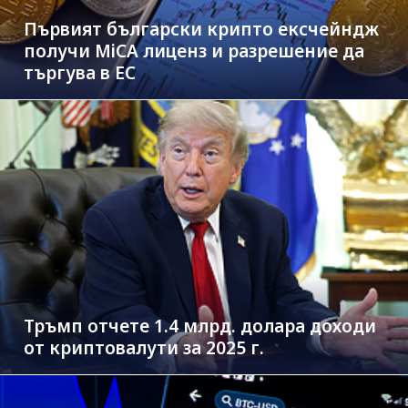
Първият български крипто ексчейндж
получи MiCA лиценз и разрешение да
търгува в ЕС
Тръмп отчете 1.4 млрд. долара доходи
от криптовалути за 2025 г.