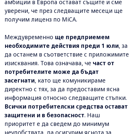
амбиции в Европа остават същите и сме
уверени, че през следващите месеци ще
получим лиценз по MiCA.
Междувременно
ще предприемем
необходимите действия преди 1 юли
, за
да останем в съответствие с приложимите
изисквания. Това означава, че
част от
потребителите може да бъдат
засегнати
, като ще комуникираме
директно с тях, за да предоставим ясна
информация относно следващите стъпки.
Всички потребителски средства остават
защитени и в безопасност
. Наш
приоритет е да сведем до минимум
неудобствата, да осигурим яснота за