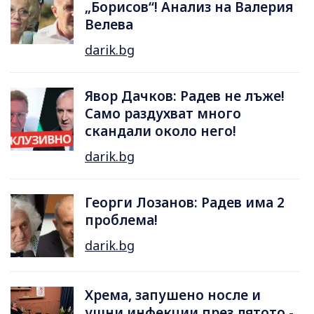
„Борисов“! Анализ на Валерия
Велева
darik.bg
Явор Дачков: Радев не лъже!
Само раздухват много
скандали около него!
darik.bg
Георги Лозанов: Радев има 2
проблема!
darik.bg
Хрема, запушено носле и
ушни инфекции през лятотo -