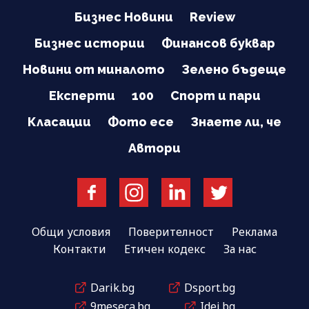
Бизнес Новини
Review
Бизнес истории
Финансов буквар
Новини от миналото
Зелено бъдеще
Експерти
100
Спорт и пари
Класации
Фото есе
Знаете ли, че
Автори
Общи условия
Поверителност
Реклама
Контакти
Етичен кодекс
За нас
Darik.bg
Dsport.bg
9meseca.bg
Idei.bg