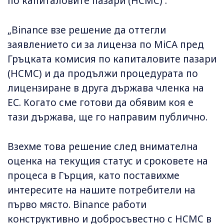
по капиталовите пазари (HCMC) :
„Binance взе решение да оттегли
заявлението си за лиценза по MiCA пред
Гръцката комисия по капиталовите пазари
(HCMC) и да продължи процедурата по
лицензиране в друга държава членка на
ЕС. Когато сме готови да обявим коя е
тази държава, ще го направим публично.
Взехме това решение след внимателна
оценка на текущия статус и сроковете на
процеса в Гърция, като поставихме
интересите на нашите потребители на
първо място. Binance работи
конструктивно и добросъвестно с HCMC в