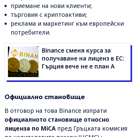
приемане на нови клиенти;
търговия с криптоактиви;
реклама и маркетинг към европейски
потребители.
Binance сменя курса за
получаване на лиценз в ЕС:
Гърция вече не е план A
Официално становище
В отговор на това Binance изпрати
официалното становище относно
лиценза по MiCA
пред Гръцката комисия