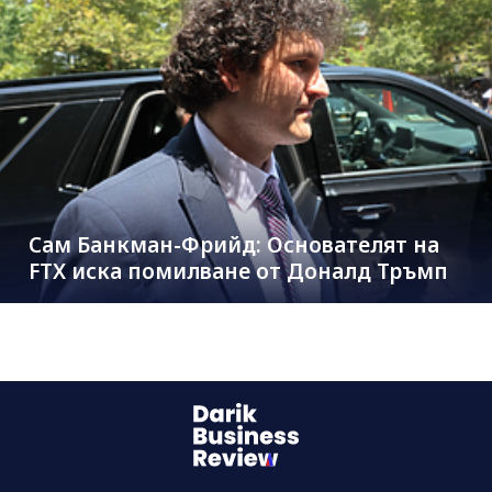
Сам Банкман-Фрийд: Основателят на
FTX иска помилване от Доналд Тръмп