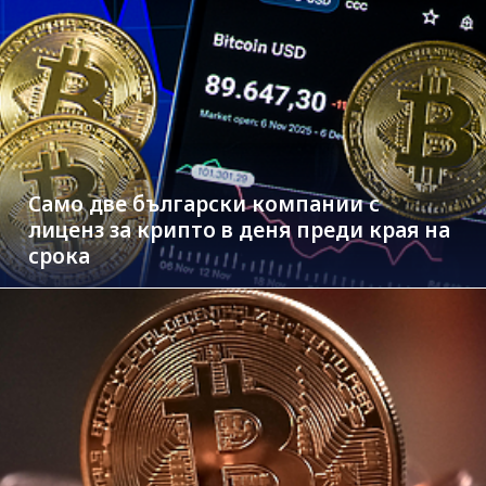
Само две български компании с
лиценз за крипто в деня преди края на
срока