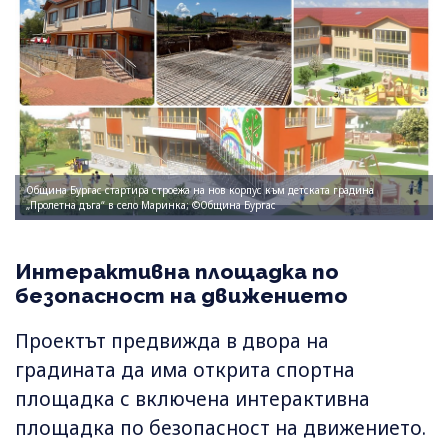
Община Бургас стартира строежа на нов корпус към детската градина
„Пролетна дъга“ в село Маринка; ©Община Бургас
Интерактивна площадка по
безопасност на движението
Проектът предвижда в двора на
градината да има открита спортна
площадка с включена интерактивна
площадка по безопасност на движението.