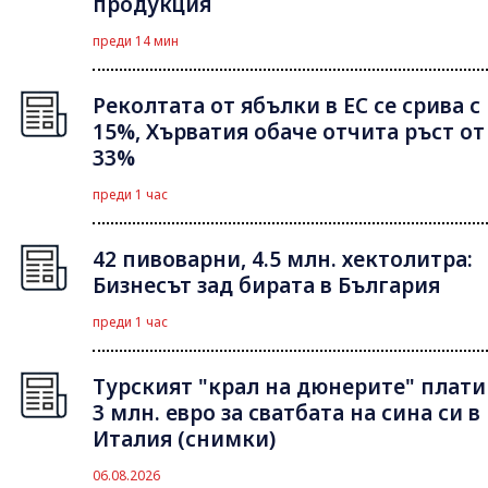
продукция
преди 14 мин
Реколтата от ябълки в ЕС се срива с
15%, Хърватия обаче отчита ръст от
33%
преди 1 час
42 пивоварни, 4.5 млн. хектолитра:
Бизнесът зад бирата в България
преди 1 час
Турският "крал на дюнерите" плати
3 млн. евро за сватбата на сина си в
Италия (снимки)
06.08.2026