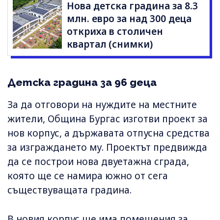
Нова детска градина за 8.3
млн. евро за над 300 деца
откриха в столичен
квартал (снимки)
Детска градина за 96 деца
За да отговори на нуждите на местните
жители, Община Бургас изготви проект за
нов корпус, а държавата отпусна средства
за изграждането му. Проектът предвижда
да се построи нова двуетажна сграда,
която ще се намира южно от сега
съществуващата градина.
В новия корпус ще има помещения за