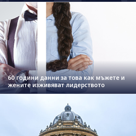
60 години данни за това как мъжете и
жените изживяват лидерството