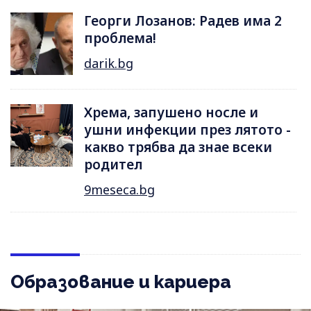
Георги Лозанов: Радев има 2
проблема!
darik.bg
Хрема, запушено носле и
ушни инфекции през лятотo -
какво трябва да знае всеки
родител
9meseca.bg
Образование и кариера