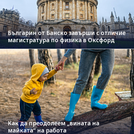
Българин от Банско завърши с отличие
магистратура по физика в Оксфорд
Как да преодолеем „вината на
майката“ на работа