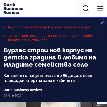
Начало
Бизнес Новини
Образование и кариера
Бургас строи нов корпус на детска градина в любимо на
младите семейства село
Бургас строи нов корпус на
детска градина в любимо на
младите семейства село
Капацитетът се увеличава до 96 деца, с нови
площадки, спортна зала и кабинети
Darik Business Review
08 Юли 2026