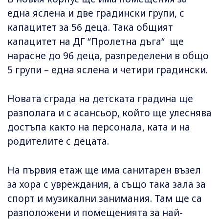
една яслена и две градински групи, с
капацитет за 56 деца. Така общият
капацитет на ДГ “Пролетна дъга“ ще
нарасне до 96 деца, разпределени в общо
5 групи – една яслена и четири градински.
Новата сграда на детската градина ще
разполага и с асансьор, който ще улеснява
достъпа както на персонала, ката и на
родителите с децата.
На първия етаж ще има санитарен възел
за хора с увреждания, а също така зала за
спорт и музикални занимания. Там ще са
разположени и помещенията за най-