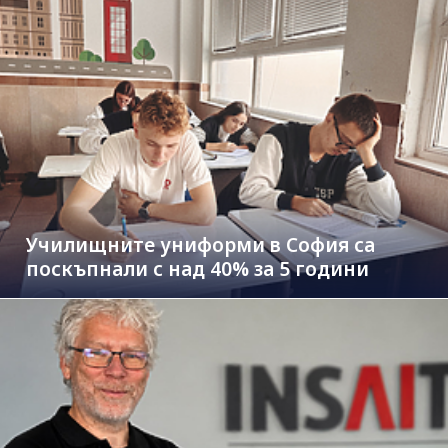
Училищните униформи в София са
поскъпнали с над 40% за 5 години