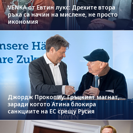
VENKA от Евтин лукс: Дрехите втора
ръка са начин на мислене, не просто
икономия
Джордж Прокопиу: Гръцкият магнат,
заради когото Атина блокира
санкциите на ЕС срещу Русия