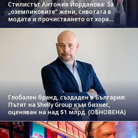
Стилистът Антония Йорданова: За
„оземпиковите“ жени, сивотата в
модата и прочистването от хора
паразити
Глобален бранд, създаден в България:
Пътят на Shelly Group към бизнес,
оценяван на над $1 млрд. (ОБНОВЕНА)