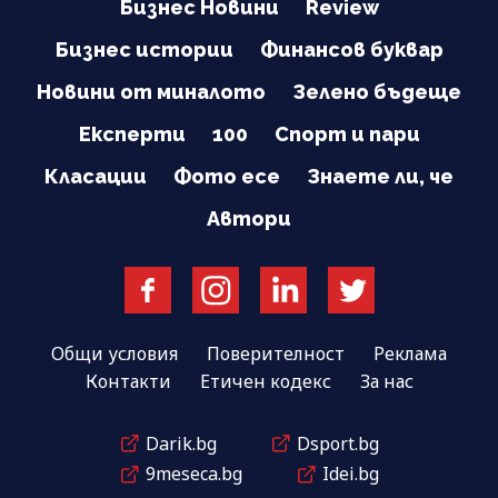
Бизнес Новини
Review
Бизнес истории
Финансов буквар
Новини от миналото
Зелено бъдеще
Експерти
100
Спорт и пари
Класации
Фото есе
Знаете ли, че
Автори
Общи условия
Поверителност
Реклама
Контакти
Етичен кодекс
За нас
Darik.bg
Dsport.bg
9meseca.bg
Idei.bg