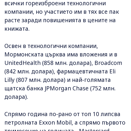
всички гореизброени технологични
компании, но участието им в тях все пак
расте заради повишенията в цените на
книжата.
Освен в технологични компании,
Мормонската църква има вложения и в
UnitedHealth (858 млн. долара), Broadcom
(842 млн. долара), фармацевтичната Eli
Lilly (807 млн. долара) и най-голямата
щатска банка JPMorgan Chase (752 млн.
долара).
Спрямо година по-рано от топ 10 липсва
петролната Exxon Mobil, а спрямо първото