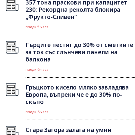
357 тона праскови при капацитет
230: Рекордна реколта блокира
„Фрукто-Сливен“
преди 5 часа
Гърците пестят до 30% от сметките
за ток със слънчеви панели на
балкона
преди 6 часа
Гръцкото кисело мляко завладява
Европа, въпреки че е до 30% по-
скъпо
преди 6 часа
Стара Загора залага на умни