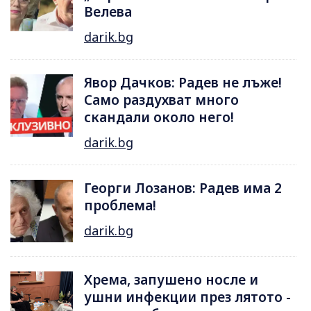
Велева
darik.bg
Явор Дачков: Радев не лъже!
Само раздухват много
скандали около него!
darik.bg
Георги Лозанов: Радев има 2
проблема!
darik.bg
Хрема, запушено носле и
ушни инфекции през лятотo -