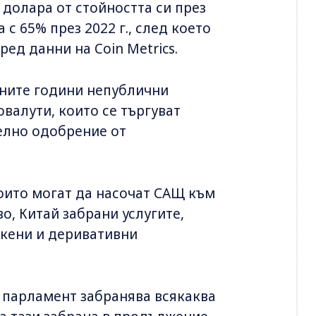
 долара от стойността си през
с 65% през 2022 г., след което
ред данни на Coin Metrics.
дните години непублични
валути, които се търгуват
елно одобрение от
които могат да насочат САЩ към
о, Китай забрани услугите,
окени и деривативни
т парламент забранява всякаква