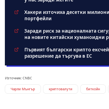
Хакери източиха десетки милиони
портфейли
Заради риск за националната сигу
на новите китайски хуманоидни 
Първият български крипто ексчей
разрешение да търгува в ЕС
Източник: CNBC
Чарли Мънгър
криптовалути
биткойн