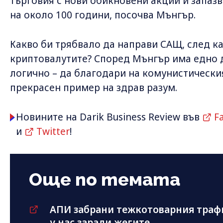
търговия с нови обикновени акции и запаз
на около 100 години, посочва Мънгър.
Какво би трябвало да направи САЩ, след к
криптовалутите? Според Мънгър има едно д
логично – да благодари на комунистическия
прекрасен пример на здрав разум.
Новините на Darik Business Review във
F
и
Twitter
!
Още по темата
АПИ забрани тежкотоварния траф
у нас заради жегите