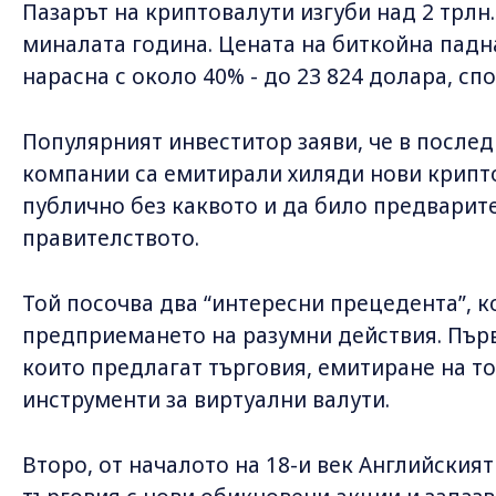
Пазарът на криптовалути изгуби над 2 трлн.
миналата година. Цената на биткойна падна 
нарасна с около 40% - до 23 824 долара, спо
Популярният инвеститор заяви, че в после
компании са емитирали хиляди нови крипто
публично без каквото и да било предварит
правителството.
Той посочва два “интересни прецедента”, 
предприемането на разумни действия. Първ
които предлагат търговия, емитиране на т
инструменти за виртуални валути.
Второ, от началото на 18-и век Английския