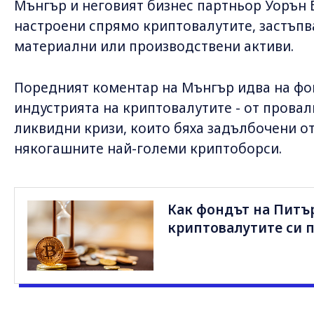
Мънгър и неговият бизнес партньор Уорън 
настроени спрямо криптовалутите, застъпвай
материални или производствени активи.
Поредният коментар на Мънгър идва на фо
индустрията на криптовалутите - от провал
ликвидни кризи, които бяха задълбочени от
някогашните най-големи криптоборси.
Как фондът на Питъ
криптовалутите си п