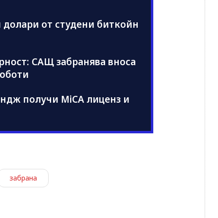
 долари от студени биткойн
рност: САЩ забранява вноса
роботи
ндж получи MiCA лиценз и
забрана