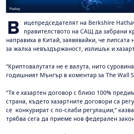
Pixabay
В
ицепредседателят на Berkshire Hath
правителството на САЩ да забрани кр
направиха в Китай, заявявайки, че липсата 
за жалка невъздържаност, излишък и хазар
“Криптовалутата не е валута, нито суровина
годишният Мънгър в коментар за The Wall St
“Тя е хазартен договор с близо 100% предим
страна, където хазартните договори са рег
се конкурират с по-слаби регулации,” каз
трябва сега да приеме нов федерален закон