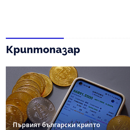
Криптопазар
Първият български крипто