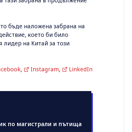
ва тази забрана в продължение
ато бъде наложена забрана на
ействие, което би било
 лидер на Китай за този
acebook
,
Instagram
,
LinkedIn
ик по магистрали и пътища