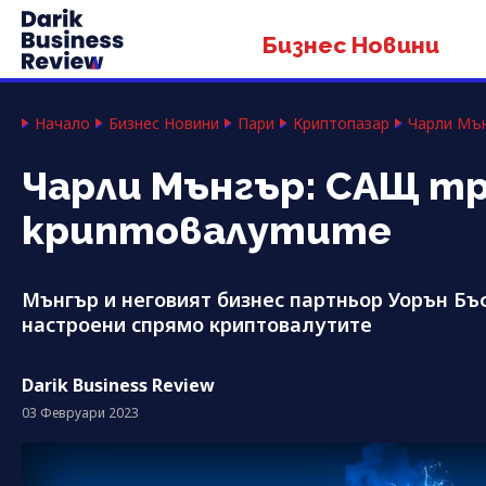
Бизнес Новини
Начало
Бизнес Новини
Пари
Криптопазар
Чарли Мън
Чарли Мънгър: САЩ тр
криптовалутите
Мънгър и неговият бизнес партньор Уорън Бъ
настроени спрямо криптовалутите
Darik Business Review
03 Февруари 2023