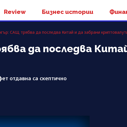
Review
Бизнес истории
Фина
гър: САЩ трябва да последва Китай и да забрани криптовалут
ябва да последва Китай
фет отдавна са скептично