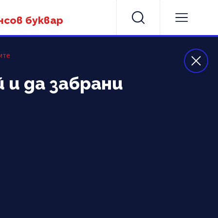
нсов буквар
ите
 и да забрани