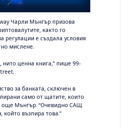
away Чарли Мънгър призова
иптовалутите, както го
на регулации е създала условия
тно мислене.
, нито ценна книга,” пише 99-
reet.
ство за банката, сключен в
улирани само от щатите, които
ва още Мънгър. “Очевидно САЩ
, който възпира това.”