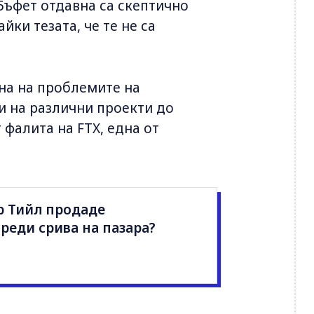
Бъфет отдавна са скептично
ки тезата, че те не са
на на проблемите на
и на различни проекти до
 фалита на FTX, една от
р Тийл продаде
реди срива на пазара?