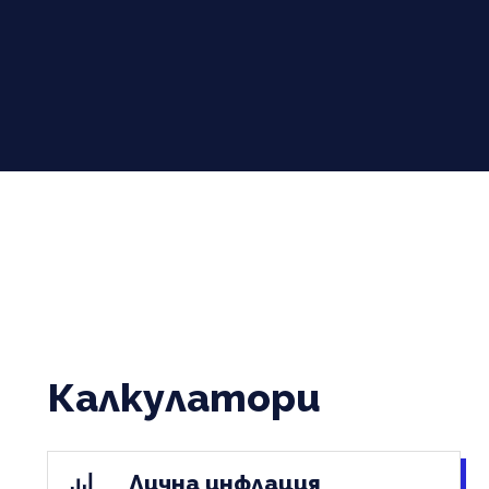
Калкулатори
Лична инфлация