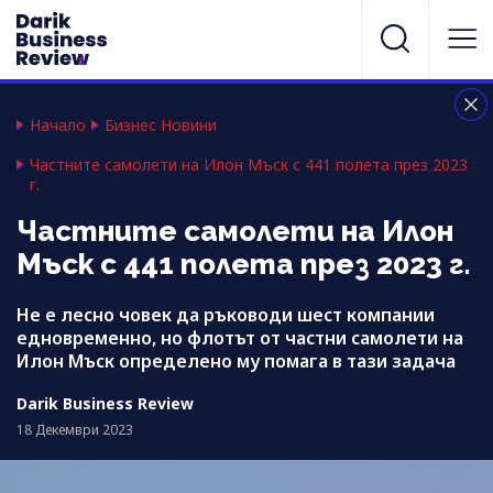
Начало
Бизнес Новини
Частните самолети на Илон Мъск с 441 полета през 2023
г.
Частните самолети на Илон
Мъск с 441 полета през 2023 г.
Не е лесно човек да ръководи шест компании
едновременно, но флотът от частни самолети на
Илон Мъск определено му помага в тази задача
Darik Business Review
18 Декември 2023