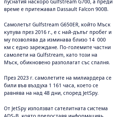
пуснатия наскоро Gulfstream G700, а преди
време е притежавал Dassault Falcon 900B.
Самолетът Gulfstream G650ER, който Мъск
купува през 2016 г., е с най-дълъг пробег и
му позволява да изминава близо 14 000
км с едно зареждане. По-големите частни
самолети на Gulfstream, като този на
Мъск, обикновено разполагат със спалня.
През 2023 г. самолетите на милиардера се
били във въздуха 1 161 часа, което се
равнява на над 48 дни, според JetSpy.
От JetSpy използват сателитната система
ADS-B, която предоставя информацияь