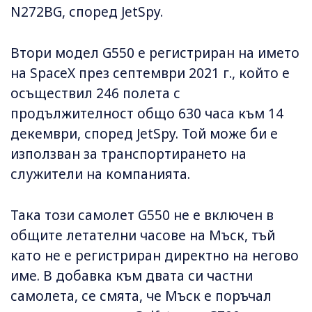
N272BG, според JetSpy.
Втори модел G550 е регистриран на името
на SpaceX през септември 2021 г., който е
осъществил 246 полета с
продължителност общо 630 часа към 14
декември, според JetSpy. Той може би е
използван за транспортирането на
служители на компанията.
Така този самолет G550 не е включен в
общите летателни часове на Мъск, тъй
като не е регистриран директно на негово
име. В добавка към двата си частни
самолета, се смята, че Мъск е поръчал