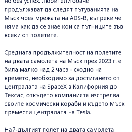
но без успех. Любители обаче
продължават да следят пътуванията на
Мъск чрез мрежата на ADS-B, въпреки че
няма как да се знае кои са пътниците във
всеки от полетите.
Средната продължителност на полетите
на двата самолета на Мъск през 2023 г. е
била малко над 2 часа - сходно на
времето, необходимо за достигането от
централата на SpaceX в Калифорния до
Тексас, откъдето компанията изстрелва
своите космически кораби и където Мъск
премести централата на Tesla.
Най-дългият полет на двата самолета