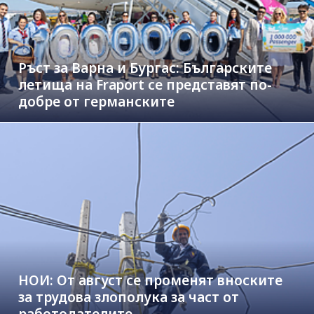
Ръст за Варна и Бургас: Българските
летища на Fraport се представят по-
добре от германските
НОИ: От август се променят вноските
за трудова злополука за част от
работодателите