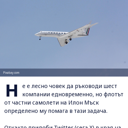
Pixabay.com
Н
е е лесно човек да ръководи шест
компании едновременно, но флотът
от частни самолети на Илон Мъск
определено му помага в тази задача.
Откакто придоби Twitter (сега X) в края на