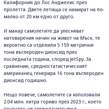
Калифорния до Лос Анджелис през
пролетта. Двете летища се намират на по-
малко от 20 км едно от друго.
И макар самолетите да улесняват
натоварения начин на живот на Мъск, те
вероятно са отделили 5 159 метрични
тона въглероден диоксид през
последната година, според JetSpy. За
сравнение, средностатистическият
американец генерира 16 тона въглероден
диоксид годишно.
Нещо повече, самолетите са използвали
2.04 млн. литра гориво през 2023 г., което
означава, че зареждането им е