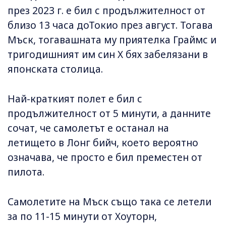
през 2023 г. е бил с продължителност от
близо 13 часа доТокио през август. Тогава
Мъск, тогавашната му приятелка Граймс и
тригодишният им син X бях забелязани в
японската столица.
Най-краткият полет е бил с
продължителност от 5 минути, а данните
сочат, че самолетът е останал на
летището в Лонг бийч, което вероятно
означава, че просто е бил преместен от
пилота.
Самолетите на Мъск също така се летели
за по 11-15 минути от Хоуторн,