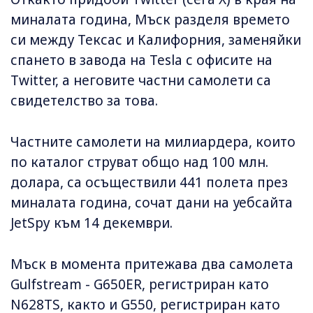
миналата година, Мъск разделя времето
си между Тексас и Калифорния, заменяйки
спането в завода на Tesla с офисите на
Twitter, а неговите частни самолети са
свидетелство за това.
Частните самолети на милиардера, които
по каталог струват общо над 100 млн.
долара, са осъществили 441 полета през
миналата година, сочат дани на уебсайта
JetSpy към 14 декември.
Мъск в момента притежава два самолета
Gulfstream - G650ER, регистриран като
N628TS, както и G550, регистриран като