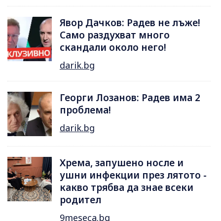
Явор Дачков: Радев не лъже!
Само раздухват много
скандали около него!
darik.bg
Георги Лозанов: Радев има 2
проблема!
darik.bg
Хрема, запушено носле и
ушни инфекции през лятотo -
какво трябва да знае всеки
родител
9meseca.bg