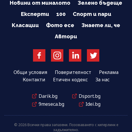
Новини от миналото
Зелено бъдеще
Експерти
100
Спорт и пари
Класации
Фото есе
Знаете ли, че
Автори
Общи условия
Поверителност
Реклама
Контакти
Етичен кодекс
За нас
Darik.bg
Dsport.bg
9meseca.bg
Idei.bg
© 2026 Всички права запазени. Позоваването с хиперлинк е
задължително.