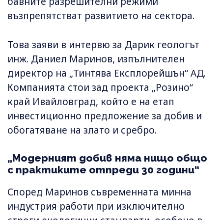
бавните разрешителни режими
възпрепятстват развитието на сектора.
Това заяви в интервю за Дарик геологът
инж. Даниел Маринов, изпълнителен
директор на „Тинтява Експлорейшън“ АД.
Компанията стои зад проекта „Розино“
край Ивайловград, който е на етап
инвестиционно предложение за добив и
обогатяване на злато и сребро.
„Модерният добив няма нищо общо
с практиките отпреди 30 години“
Според Маринов съвременната минна
индустрия работи при изключително