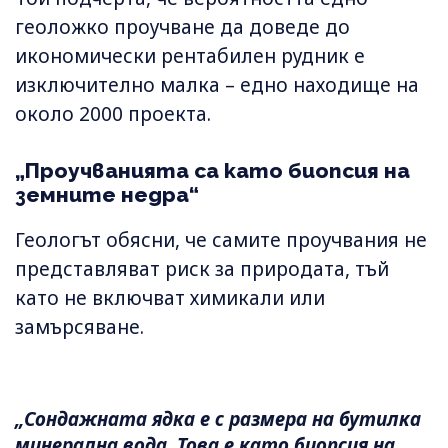
геоложко проучване да доведе до
икономически рентабилен рудник е
изключително малка – едно находище на
около 2000 проекта.
„Проучванията са като биопсия на
земните недра“
Геологът обясни, че самите проучвания не
представляват риск за природата, тъй
като не включват химикали или
замърсяване.
„Сондажната ядка е с размера на бутилка
минерална вода. Това е като биопсия на