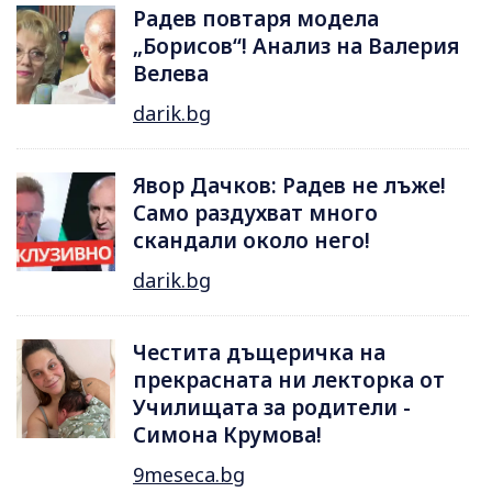
Радев повтаря модела
„Борисов“! Анализ на Валерия
Велева
darik.bg
Явор Дачков: Радев не лъже!
Само раздухват много
скандали около него!
darik.bg
Честита дъщеричка на
прекрасната ни лекторка от
Училищата за родители -
Симона Крумова!
9meseca.bg