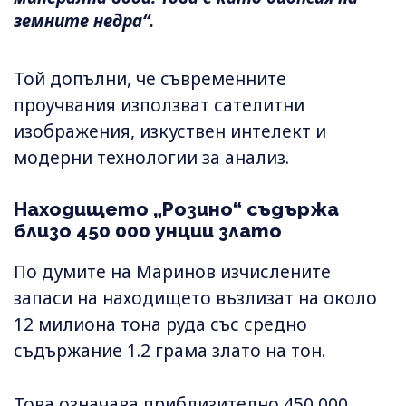
земните недра“.
Той допълни, че съвременните
проучвания използват сателитни
изображения, изкуствен интелект и
модерни технологии за анализ.
Находището „Розино“ съдържа
близо 450 000 унции злато
По думите на Маринов изчислените
запаси на находището възлизат на около
12 милиона тона руда със средно
съдържание 1.2 грама злато на тон.
Това означава приблизително 450 000