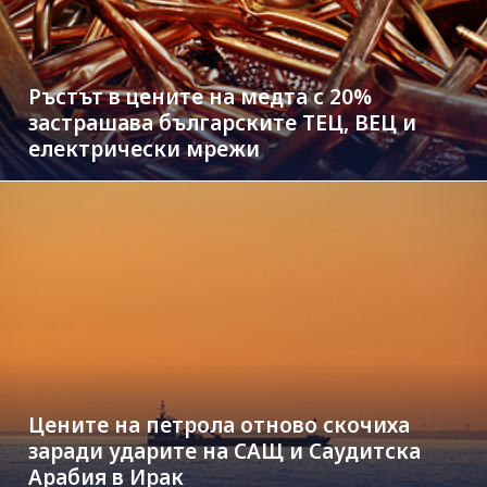
Ръстът в цените на медта с 20%
застрашава българските ТЕЦ, ВЕЦ и
електрически мрежи
Цените на петрола отново скочиха
заради ударите на САЩ и Саудитска
Арабия в Ирак