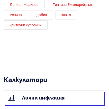
Даниел Маринов
Тинтява Експлорейшън
Розино
добив
злато
критични суровини
Калкулатори
Лична инфлация