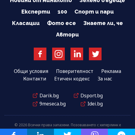
Новини от миналото
Зелено бъдеще
Експерти
100
Спорт и пари
Класации
Фото есе
Знаете ли, че
Автори
Общи условия
Поверителност
Реклама
Контакти
Етичен кодекс
За нас
Darik.bg
Dsport.bg
9meseca.bg
Idei.bg
© 2026 Всички права запазени. Позоваването с хиперлинк е
задължително.