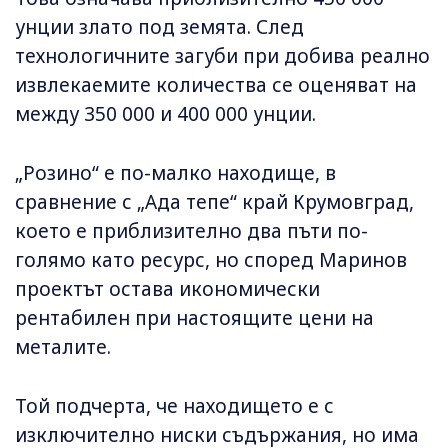
унции злато под земята. След
технологичните загуби при добива реално
извлекаемите количества се оценяват на
между 350 000 и 400 000 унции.
„Розино“ е по-малко находище, в
сравнение с „Ада тепе“ край Крумовград,
което е приблизително два пъти по-
голямо като ресурс, но според Маринов
проектът остава икономически
рентабилен при настоящите цени на
металите.
Той подчерта, че находището е с
изключително ниски съдържания, но има