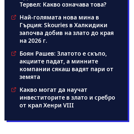
Тервел: Какво означава това?
Най-голямата нова мина в
Гърция: Skouries в Халкидики
започва добив на злато до края
на 2026 г.
Боян Рашев: Златото е скъпо,
акциите падат, а минните
компании сякаш вадят пари от
земята
Какво могат да научат
инвеститорите в злато и сребро
от крал Хенри VIII