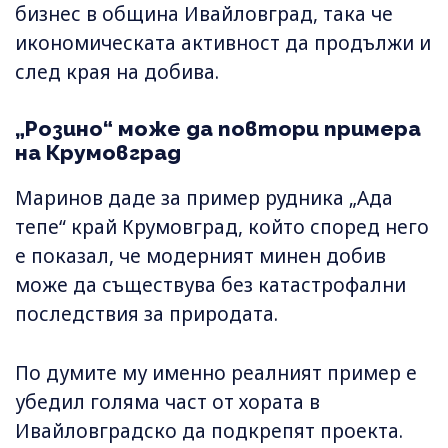
бизнес в община Ивайловград, така че
икономическата активност да продължи и
след края на добива.
„Розино“ може да повтори примера
на Крумовград
Маринов даде за пример рудника „Ада
тепе“ край Крумовград, който според него
е показал, че модерният минен добив
може да съществува без катастрофални
последствия за природата.
По думите му именно реалният пример е
убедил голяма част от хората в
Ивайловградско да подкрепят проекта.