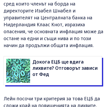
сред които членът на борда на
директорите Изабел Шнабел и
управителят на Централната банка на
Нидерландия Клаас Кнот, изразиха
опасения, че основната инфлация може да
остане на едни и същи нива и по този
начин да продължи общата инфлация.
Докога ЕЦБ ще вдига
лихвите? Отговорът зависи
от Фед
Лейн посочи три критерия за това ЕЦБ да
сложи край на повишенията на лихвите.