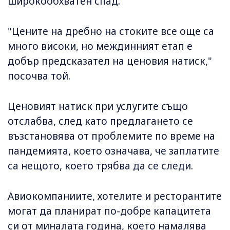
широкообхватен спад.
"Цените на дребно на стоките все още са
много високи, но междинният етап е
добър предсказател на ценовия натиск,"
посочва той.
Ценовият натиск при услугите също
отслабва, след като предлагането се
възстановява от проблемите по време на
пандемията, което означава, че заплатите
са нещото, което трябва да се следи.
Авиокомпаниите, хотелите и ресторантите
могат да планират по-добре капацитета
си от миналата година, което намалява