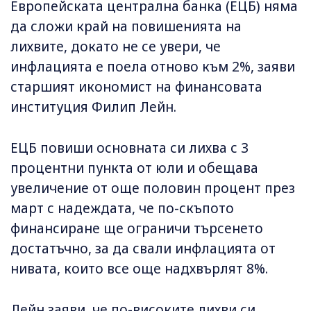
Европейската централна банка (ЕЦБ) няма
да сложи край на повишенията на
лихвите, докато не се увери, че
инфлацията е поела отново към 2%, заяви
старшият икономист на финансовата
институция Филип Лейн.
ЕЦБ повиши основната си лихва с 3
процентни пункта от юли и обещава
увеличение от още половин процент през
март с надеждата, че по-скъпото
финансиране ще ограничи търсенето
достатъчно, за да свали инфлацията от
нивата, които все още надхвърлят 8%.
Лейн заяви, че по-високите лихви си