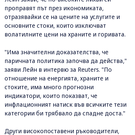
проправят път през икономиката,
отразявайки се на цените на услугите и
основните стоки, които изключват
волатилните цени на храните и горивата.
"Има значителни доказателства, че
паричната политика започва да действа,"
заяви Лейн в интервю за Reuters. "По
отношение на енергията, храните и
стоките, има много прогнозни
индикатори, които показват, че
инфлационният натиск във всичките тези
категории би трябвало да спадне доста."
Други високопоставени ръководители,