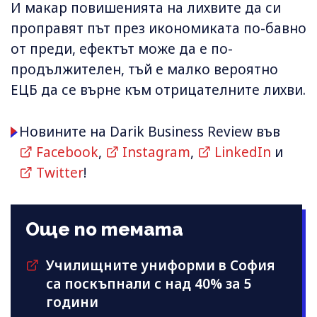
И макар повишенията на лихвите да си
проправят път през икономиката по-бавно
от преди, ефектът може да е по-
продължителен, тъй е малко вероятно
ЕЦБ да се върне към отрицателните лихви.
Новините на Darik Business Review във
Facebook
,
Instagram
,
LinkedIn
и
Twitter
!
Още по темата
Училищните униформи в София
са поскъпнали с над 40% за 5
години