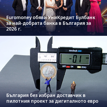
Euromoney обяви УниКредит Булбанк
за най-добрата банка в България за
2026 г.
България без избран доставчик в
пилотния проект за дигиталното евро