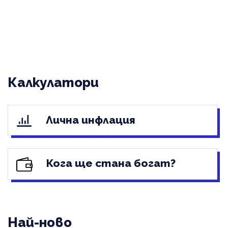
Калкулатори
Лична инфлация
Кога ще стана богат?
Най-ново