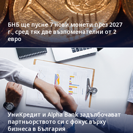
БНБ ще пусне 7 нови монети през 2027
г., сред тях две възпоменателни от 2
евро
УниКредит и Alpha Bank задълбочават
партньорството си с фокус върху
бизнеса в България