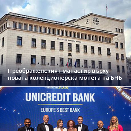
Преображенският манастир върху
новата колекционерска монета на БНБ