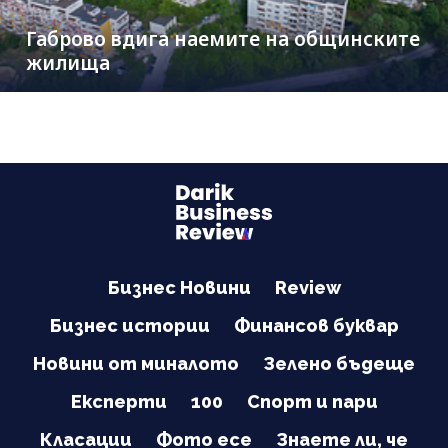
Габрово вдига наемите на общинските
жилища
Бизнес Новини
Review
Бизнес истории
Финансов буквар
Новини от миналото
Зелено бъдеще
Експерти
100
Спорт и пари
Класации
Фото есе
Знаете ли, че