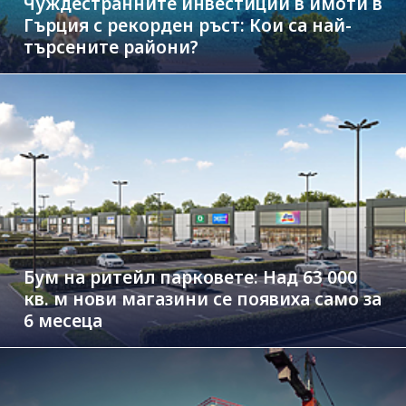
Чуждестранните инвестиции в имоти в
Гърция с рекорден ръст: Кои са най-
търсените райони?
Бум на ритейл парковете: Над 63 000
кв. м нови магазини се появиха само за
6 месеца