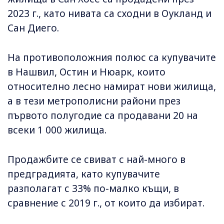
2023 г., като нивата са сходни в Оукланд и
Сан Диего.
На противоположния полюс са купувачите
в Нашвил, Остин и Нюарк, които
относително лесно намират нови жилища,
а в тези метрополисни райони през
първото полугодие са продавани 20 на
всеки 1 000 жилища.
Продажбите се свиват с най-много в
предградията, като купувачите
разполагат с 33% по-малко къщи, в
сравнение с 2019 г., от които да избират.