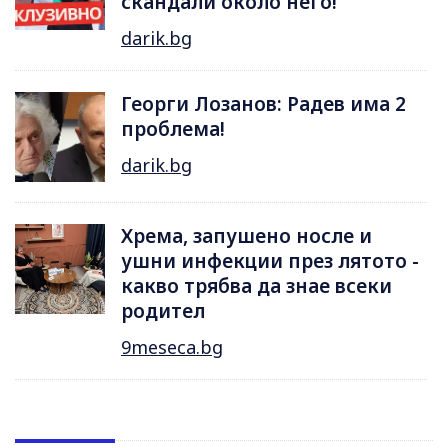
скандали около него!
darik.bg
Георги Лозанов: Радев има 2
проблема!
darik.bg
Хрема, запушено носле и
ушни инфекции през лятотo -
какво трябва да знае всеки
родител
9meseca.bg