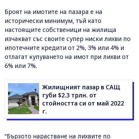
Броят на имотите на пазара е на
исторически минимум, тъй като
настоящите собственици на жилища
изчакват със своите супер ниски лихви по
ипотечните кредити от 2%, 3% или 4% и
отлагат купуването на имот при лихви от
6% или 7%.
Жилищният пазар в САЩ
губи $2.3 трлн. от
стойността си от май 2022
г.
“Бързото нарастване на лихвите по