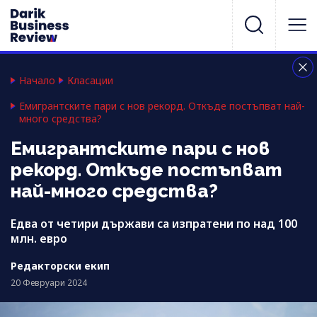
Начало
Класации
Емигрантските пари с нов рекорд. Откъде постъпват най-
много средства?
Емигрантските пари с нов
рекорд. Откъде постъпват
най-много средства?
Едва от четири държави са изпратени по над 100
млн. евро
Редакторски екип
20 Февруари 2024