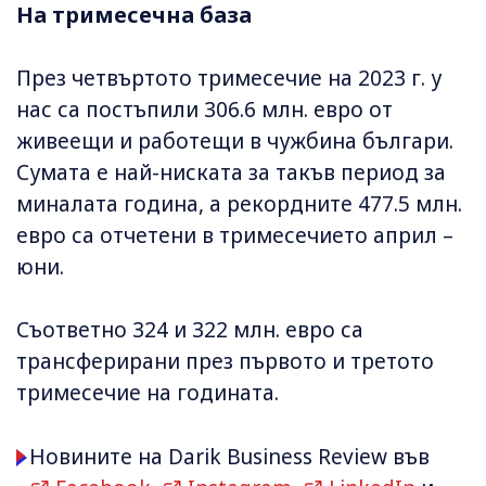
На тримесечна база
През четвъртото тримесечие на 2023 г. у
нас са постъпили 306.6 млн. евро от
живеещи и работещи в чужбина българи.
Сумата е най-ниската за такъв период за
миналата година, а рекордните 477.5 млн.
евро са отчетени в тримесечието април –
юни.
Съответно 324 и 322 млн. евро са
трансферирани през първото и третото
тримесечие на годината.
Новините на Darik Business Review във