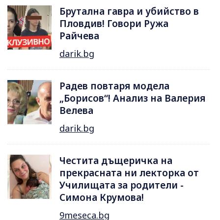
Брутална гавра и убийство в
Пловдив! Говори Ружа
Райчева
darik.bg
Радев повтаря модела
„Борисов“! Анализ на Валерия
Велева
darik.bg
Честита дъщеричка на
прекрасната ни лекторка от
Училищата за родители -
Симона Крумова!
9meseca.bg