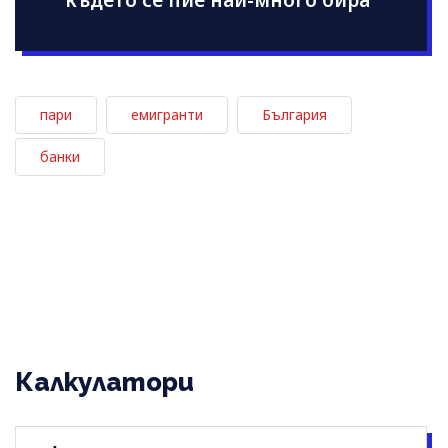
където се пие най-много бира
пари
емигранти
България
банки
Калкулатори