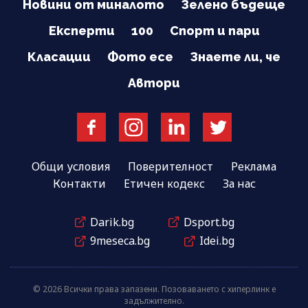
Новини от миналото
Зелено бъдеще
Експерти
100
Спорт и пари
Класации
Фото есе
Знаете ли, че
Автори
Общи условия
Поверителност
Реклама
Контакти
Етичен кодекс
За нас
Darik.bg
Dsport.bg
9meseca.bg
Idei.bg
© 2026 Всички права запазени. Позоваването с хиперлинк е
задължително.