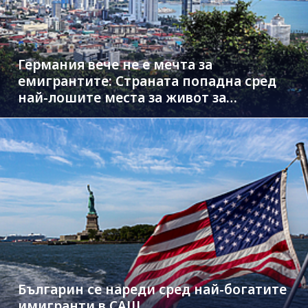
Германия вече не е мечта за
емигрантите: Страната попадна сред
най-лошите места за живот за
чужденци
Българин се нареди сред най-богатите
имигранти в САЩ