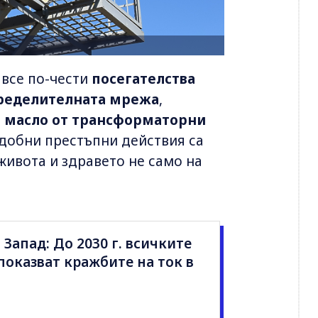
 все по-чести
посегателства
пределителната мрежа
,
 масло от трансформаторни
одобни престъпни действия са
живота и здравето не само на
Запад: До 2030 г. всичките
оказват кражбите на ток в