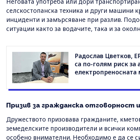
Неговата употреба или дори транспортира
селскостопанска техника и други машини к
инциденти и замърсяване при разлив. Подо
ситуации както за водачите, така и за околн
Радослав Цветков, 
са по-голям риск за 
електропреносната
Призив за гражданска отговорност 
Дружеството призовава гражданите, кметов
земеделските производители и всички ком
особено внимателни. Необходимо е да се с