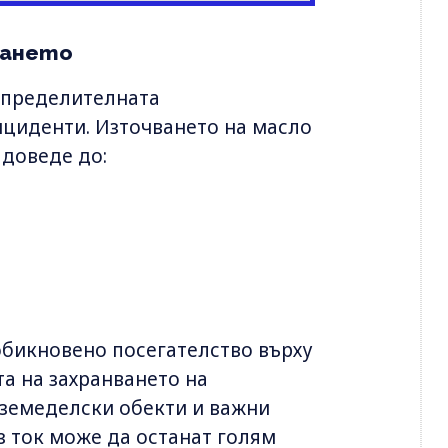
ването
зпределителната
нциденти. Източването на масло
доведе до:
обикновено посегателство върху
а на захранването на
 земеделски обекти и важни
з ток може да останат голям