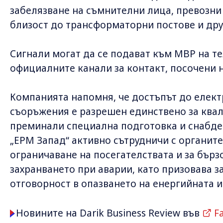
забелязване на съмнителни лица, превозни
близост до трансформаторни постове и дру
Сигнали могат да се подават към МВР на те
официалните канали за контакт, посочени н
Компанията напомня, че достъпът до елек
съоръжения е разрешен единствено за ква
преминали специална подготовка и снабде
„ЕРМ Запад“ активно сътрудничи с органите
ограничаване на посегателствата и за бърз
захранването при аварии, като призовава з
отговорност в опазването на енергийната 
Новините на Darik Business Review във
F