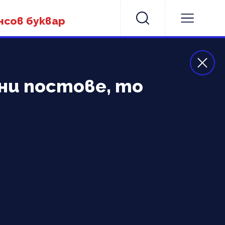
нсов буквар
ни постове, то