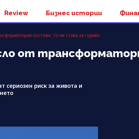
Review
Бизнес истории
Фина
нсформаторни постове, то не става за гориво
асло от трансформатор
т сериозен риск за живота и
ането