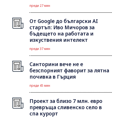
преди 27 мин
От Google до български AI
стартъп: Иво Мичоров за
бъдещето на работата и
изкуствения интелект
преди 37 мин
Санторини вече не е
безспорният фаворит за лятна
почивка в Гърция
преди 45 мин
Проект за близо 7 млн. евро
превръща сливенско село в
спа курорт