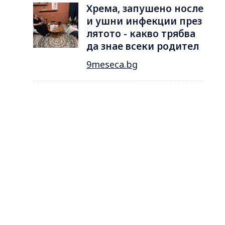
Хрема, запушено носле
и ушни инфекции през
лятотo - какво трябва
да знае всеки родител
9meseca.bg