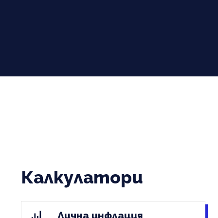
Калкулатори
Лична инфлация