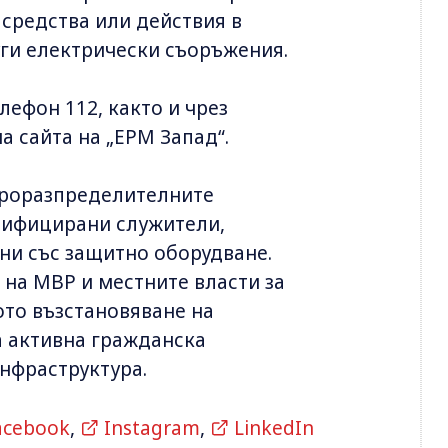
 средства или действия в
ги електрически съоръжения.
лефон 112, както и чрез
а сайта на „ЕРМ Запад“.
троразпределителните
лифицирани служители,
ни със защитно оборудване.
 на МВР и местните власти за
ото възстановяване на
а активна гражданска
инфраструктура.
acebook
,
Instagram
,
LinkedIn