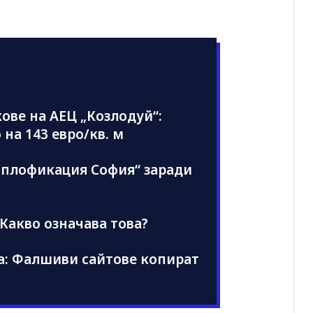
ове на АЕЦ „Козлодуй“:
 на 143 евро/кв. м
оплофикация София“ заради
 Какво означава това?
а: Фалшиви сайтове копират