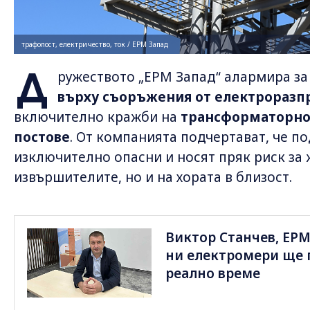
трафопост, електричество, ток / ЕРМ Запад
Д
ружеството „ЕРМ Запад“ алармира за
върху съоръжения от електрораз
включително кражби на
трансформаторно
постове
. От компанията подчертават, че п
изключително опасни и носят пряк риск за 
извършителите, но и на хората в близост.
Виктор Станчев, ЕРМ 
ни електромери ще п
реално време