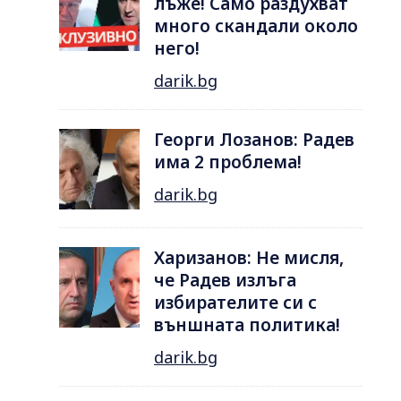
лъже! Само раздухват
много скандали около
него!
darik.bg
Георги Лозанов: Радев
има 2 проблема!
darik.bg
Харизанов: Не мисля,
че Радев излъга
избирателите си с
външната политика!
darik.bg