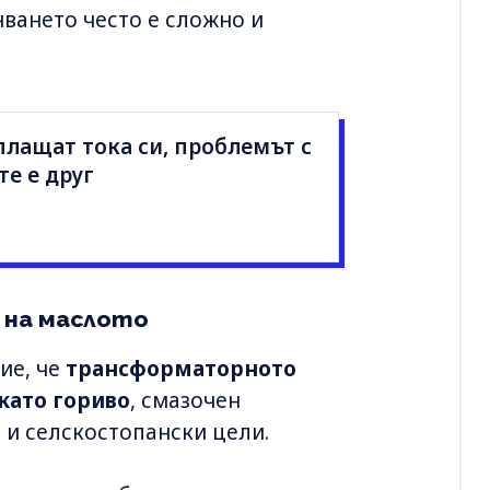
нването често е сложно и
плащат тока си, проблемът с
те е друг
 на маслото
ие, че
трансформаторното
като гориво
, смазочен
 и селскостопански цели.