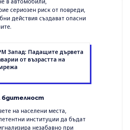
не в автомобили,
рие сериозен риск от повреди,
бни действия създават опасни
ите.
ЕРМ Запад: Падащите дървета
аварии от възрастта на
 мрежа
и бдителност
ете на населени места,
петентни институции да бъдат
игнализира незабавно при