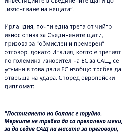
инвестициите в Съединените щати до
„изясняване на нещата“.
Ирландия, почти една трета от чийто
износ отива за Съединените щати,
призова за "обмислен и премерен"
отговор, докато Италия, която е третият
по големина износител на ЕС за САЩ, се
усъмни в това дали ЕС изобщо трябва да
отвръща на удара. Според европейски
дипломат:
"Постигането на баланс е трудно.
Мерките не трябва да са прекалено меки,
за да седне САЩ на масата за преговори,