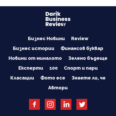
Бизнес Новини
Review
Бизнес истории
Финансов буквар
Новини от миналото
Зелено бъдеще
Експерти
100
Спорт и пари
Класации
Фото есе
Знаете ли, че
Автори