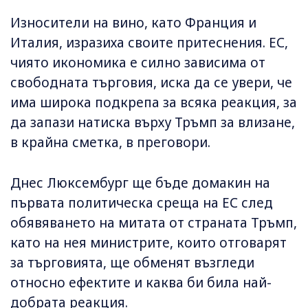
Износители на вино, като Франция и
Италия, изразиха своите притеснения. ЕС,
чиято икономика е силно зависима от
свободната търговия, иска да се увери, че
има широка подкрепа за всяка реакция, за
да запази натиска върху Тръмп за влизане,
в крайна сметка, в преговори.
Днес Люксембург ще бъде домакин на
първата политическа среща на ЕС след
обявяването на митата от страната Тръмп,
като на нея министрите, които отговарят
за търговията, ще обменят възгледи
относно ефектите и каква би била най-
добрата реакция.