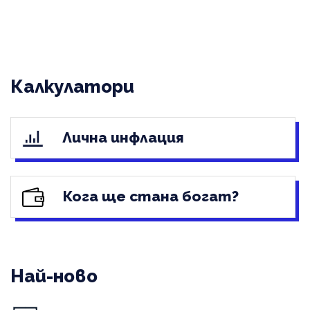
Калкулатори
Лична инфлация
Кога ще стана богат?
Най-ново