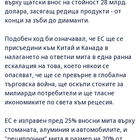
върху щатски внос на стойност 28 млрд.
долара, засягащ редица продукти - от
конци за зъби до диаманти.
Подобен ход би означавал, че ЕС ще се
присъедини към Китай и Канада в
налагането на ответни мита в една ранна
ескалация на това, което някои се
опасяват, че ще се превърне в глобална
търговска война, ще оскъпи стоките за
милиарди потребители и ще тласне
икономиките по света към рецесия.
ЕС е изправен пред 25% вносни мита върху
стоманата, алуминия и автомобилите, и
"реципрочни" мита в размер на 20% от