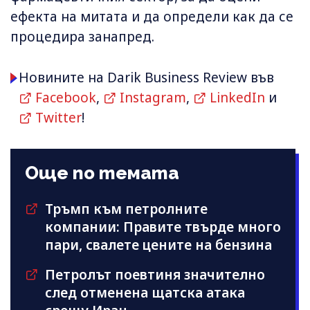
ефекта на митата и да определи как да се
процедира занапред.
Новините на Darik Business Review във
Facebook
,
Instagram
,
LinkedIn
и
Twitter
!
Още по темата
Тръмп към петролните
компании: Правите твърде много
пари, свалете цените на бензина
Петролът поевтиня значително
след отменена щатска атака