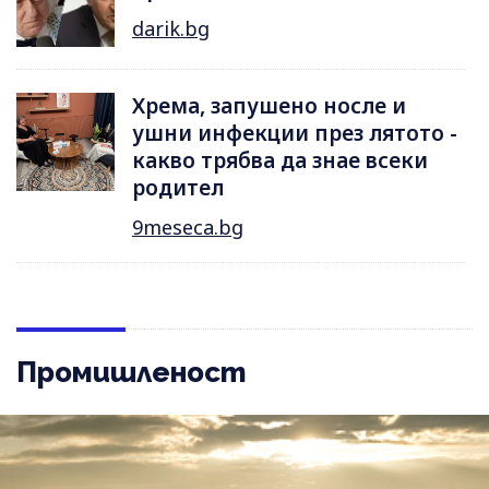
darik.bg
Хрема, запушено носле и
ушни инфекции през лятотo -
какво трябва да знае всеки
родител
9meseca.bg
Промишленост