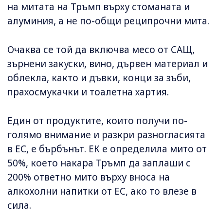
на митата на Тръмп върху стоманата и
алуминия, а не по-общи реципрочни мита.
Очаква се той да включва месо от САЩ,
зърнени закуски, вино, дървен материал и
облекла, както и дъвки, конци за зъби,
прахосмукачки и тоалетна хартия.
Един от продуктите, които получи по-
голямо внимание и разкри разногласията
в ЕС, е бърбънът. ЕК е определила мито от
50%, което накара Тръмп да заплаши с
200% ответно мито върху вноса на
алкохолни напитки от ЕС, ако то влезе в
сила.