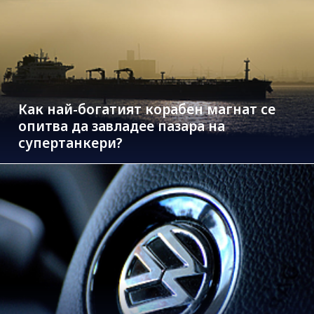
Как най-богатият корабен магнат се
опитва да завладее пазара на
супертанкери?