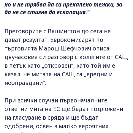
но и не трябва да са прекалено тежки, за
да не се стигне до ескалация."
Преговорите с Вашингтон до сега не
дават резултат. Еврокомисарят по
търговията Марош Шефчович описа
двучасовия си разговор с колегите от САЩ
в петък като „откровен“, като той им е
казал, че митата на САЩ са „вредни и
неоправдани“.
При всички случаи първоначалните
ответни мита на ЕС ще бъдат подложени
на гласуване в сряда и ще бъдат
одобрени, освен в малко вероятния