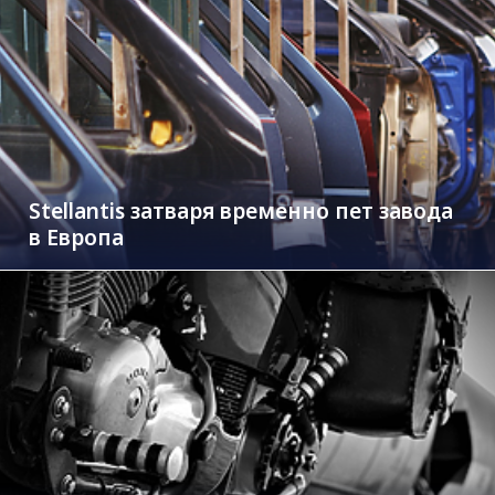
Stellantis затваря временно пет завода
в Европа