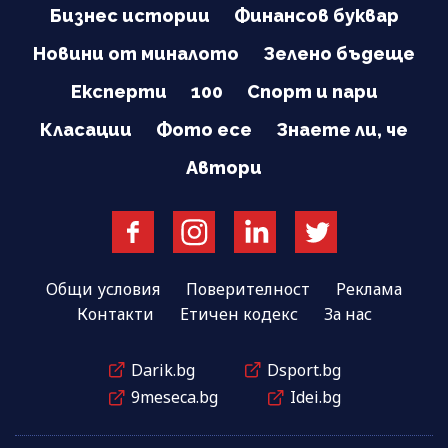
Бизнес истории
Финансов буквар
Новини от миналото
Зелено бъдеще
Експерти
100
Спорт и пари
Класации
Фото есе
Знаете ли, че
Автори
Общи условия
Поверителност
Реклама
Контакти
Етичен кодекс
За нас
Darik.bg
Dsport.bg
9meseca.bg
Idei.bg