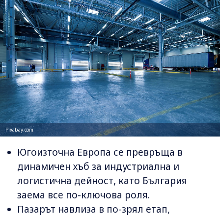
Pixabay.com
Югоизточна Европа се превръща в
динамичен хъб за индустриална и
логистична дейност, като България
заема все по-ключова роля.
Пазарът навлиза в по-зрял етап,