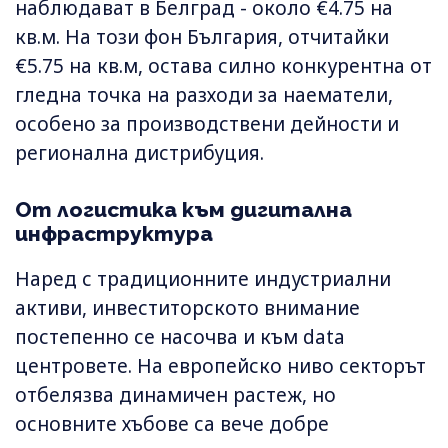
наблюдават в Белград - около €4.75 на
кв.м. На този фон България, отчитайки
€5.75 на кв.м, остава силно конкурентна от
гледна точка на разходи за наематели,
особено за производствени дейности и
регионална дистрибуция.
От логистика към дигитална
инфраструктура
Наред с традиционните индустриални
активи, инвеститорското внимание
постепенно се насочва и към data
центровете. На европейско ниво секторът
отбелязва динамичен растеж, но
основните хъбове са вече добре