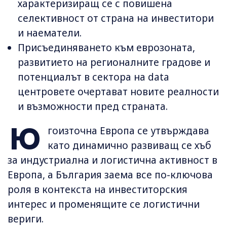
характеризиращ се с повишена
селективност от страна на инвеститори
и наематели.
Присъединяването към еврозоната,
развитието на регионалните градове и
потенциалът в сектора на data
центровете очертават новите реалности
и възможности пред страната.
Ю
гоизточна Европа се утвърждава
като динамично развиващ се хъб
за индустриална и логистична активност в
Европа, а България заема все по-ключова
роля в контекста на инвеститорския
интерес и променящите се логистични
вериги.