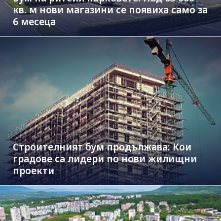
кв. м нови магазини се появиха само за
6 месеца
Строителният бум продължава: Кои
градове са лидери по нови жилищни
проекти