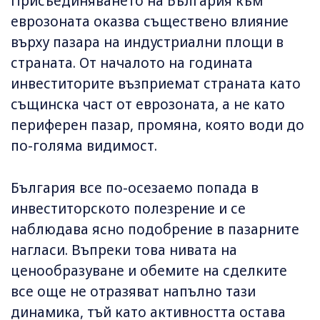
Присъединяването на България към
еврозоната оказва съществено влияние
върху пазара на индустриални площи в
страната. От началото на годината
инвеститорите възприемат страната като
същинска част от еврозоната, а не като
периферен пазар, промяна, която води до
по-голяма видимост.
България все по-осезаемо попада в
инвеститорското полезрение и се
наблюдава ясно подобрение в пазарните
нагласи. Въпреки това нивата на
ценообразуване и обемите на сделките
все още не отразяват напълно тази
динамика, тъй като активността остава