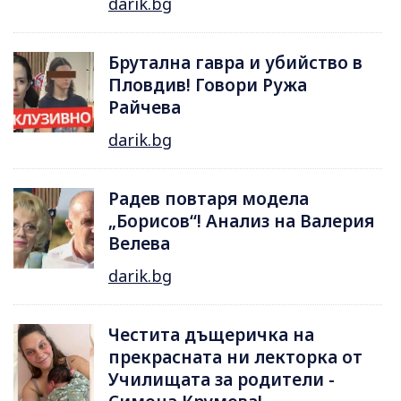
darik.bg
Брутална гавра и убийство в
Пловдив! Говори Ружа
Райчева
darik.bg
Радев повтаря модела
„Борисов“! Анализ на Валерия
Велева
darik.bg
Честита дъщеричка на
прекрасната ни лекторка от
Училищата за родители -