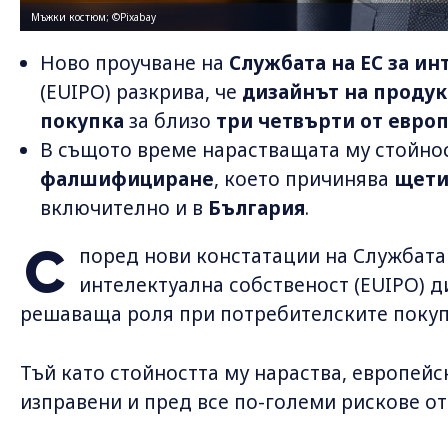
Мъжки костюм; ©Pixabay
Ново проучване на
Службата на ЕС за ин
(EUIPO) разкрива, че
дизайнът на проду
покупка
за близо
три четвърти от евро
В същото време нарастващата му стойно
фалшифициране
, което причинява
щети
включително и в
България
.
С
поред нови констатации на Службата
интелектуална собственост (EUIPO) д
решаваща роля при потребителските покуп
Тъй като стойността му нараства, европейс
изправени и пред все по-големи рискове о