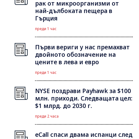
рак от микроорганизми от
най-дълбоката пещера в
Гърция
преди 1 час
Първи вериги у нас премахват
двойното обозначение на
цените в лева и евро
преди 1 час
NYSE поздрави Payhawk за $100
млн. приходи. Следващата цел:
$1 млрд. до 2030 г.
преди 2 часа
eCall спаси двама испанци след