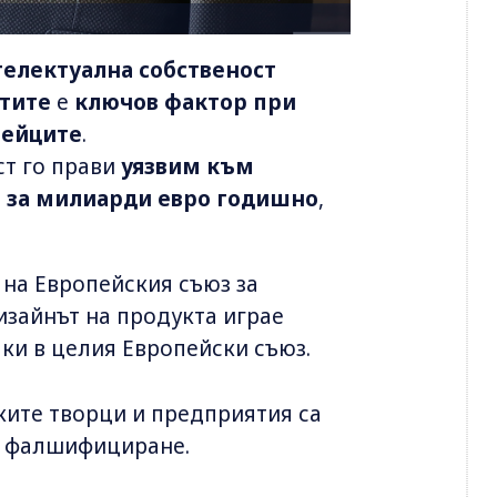
телектуална собственост
ктите
е
ключов фактор при
пейците
.
ст го прави
уязвим към
 за милиарди евро годишно
,
 на Европейския съюз за
изайнът на продукта играе
ки в целия Европейски съюз.
ките творци и предприятия са
т фалшифициране.