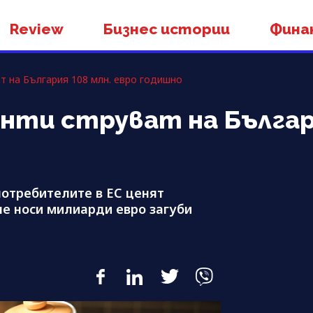
Review
Бизнес истории
Фина
т на България 108 млн. евро годишно
нти струват на Българи
потребителите в ЕС ценят
е носи милиарди евро загуби