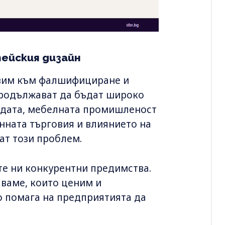
ейския дизайн
язвим към фалшифициране и
продължават да бъдат широко
одата, мебелната промишленост
нната търговия и влиянието на
т този проблем.
те ни конкурентни предимства.
яваме, които ценим и
 помага на предприятията да