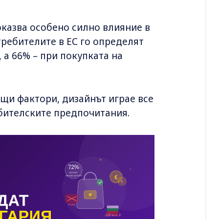
оказва особено силно влияние в
требителите в ЕС го определят
 а 66% – при покупката на
ещи фактори, дизайнът играе все
бителските предпочитания.