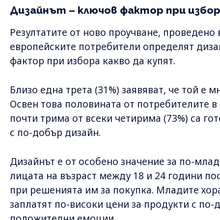
Дизайнът – ключов фактор при избо
Резултатите от ново проучване, проведено в
европейските потребители определят диза
фактор при избора какво да купят.
Близо една трета (31%) заявяват, че той е 
Освен това половината от потребителите в 
почти трима от всеки четирима (73%) са гот
с по-добър дизайн.
Дизайнът е от особено значение за по-млад
лицата на възраст между 18 и 24 години пос
при решенията им за покупка. Младите хор
заплатят по-високи цени за продукти с по-д
положителни емоции.