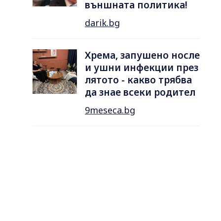
външната политика!
darik.bg
Хрема, запушено носле
и ушни инфекции през
лятотo - какво трябва
да знае всеки родител
9meseca.bg