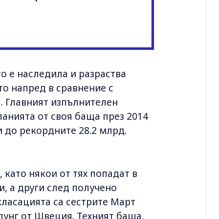
о е наследила и разраства
то напред в сравнение с
я. Главният изпълнителен
панията от своя баща през 2014
ѝ до рекордните 28.2 млрд.
 като някои от тях попадат в
, а други след получено
класацията са сестрите Март
унг от Швеция. Техният баща,