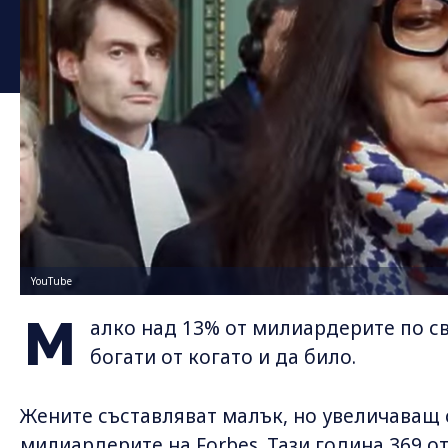
YouTube
М
алко над 13% от милиардерите по све
богати от когато и да било.
Жените съставляват малък, но увеличаващ 
милиардерите на Forbes. Тази година 369 от