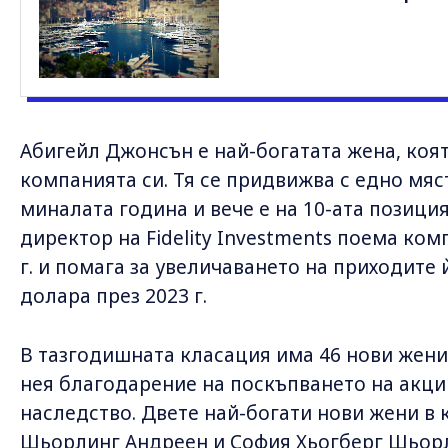
Абигейл Джонсън е най-богатата жена, коят
компанията си. Тя се придвижва с едно мяс
миналата година и вече е на 10-ата позици
директор на Fidelity Investments поема ком
г. и помага за увеличаването на приходите 
долара през 2023 г.
В тазгодишната класация има 46 нови жени,
нея благодарение на поскъпването на акции
наследство. Двете най-богати нови жени в 
Шьорлинг Андреен и София Хьогберг Шьорл