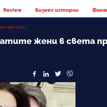
Review
Бизнес истории
Фина
вета през 2024 г.
гатите жени в света пре