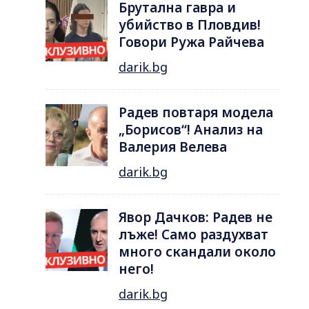
Брутална гавра и
убийство в Пловдив!
Говори Ружа Райчева
darik.bg
Радев повтаря модела
„Борисов“! Анализ на
Валерия Велева
darik.bg
Явор Дачков: Радев не
лъже! Само раздухват
много скандали около
него!
darik.bg