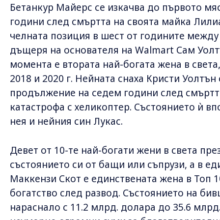
Бетанкур Майерс се изкачва до първото мяст
години след смъртта на своята майка Лили
челната позиция в шест от годините между 
дъщеря на основателя на Walmart Сам Уолтъ
момента е втората най-богата жена в света
2018 и 2020 г. Нейната снаха Кристи Уолтън
продължение на седем години след смъртта
катастрофа с хеликоптер. Състоянието ѝ в
нея и нейния син Лукас.
Девет от 10-те най-богати жени в света през
състоянието си от бащи или съпрузи, а в ед
Маккензи Скот е единствената жена в Топ 10
богатство след развод. Състоянието на бив
нараснало с 11.2 млрд. долара до 35.6 млрд