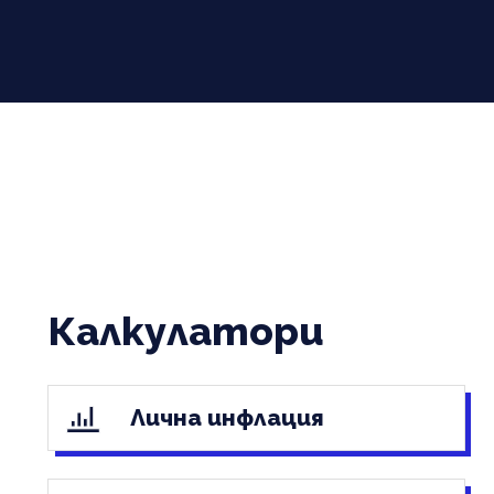
Калкулатори
Лична инфлация