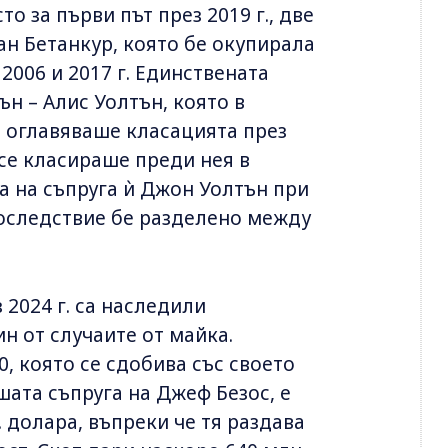
о за първи път през 2019 г., две
ан Бетанкур, която бе окупирала
2006 и 2017 г. Единствената
н – Алис Уолтън, която в
, оглавяваше класацията през
 се класираше преди нея в
 на съпруга ѝ Джон Уолтън при
последствие бе разделено между
 2024 г. са наследили
ин от случаите от майка.
, която се сдобива със своето
шата съпруга на Джеф Безос, е
. долара, въпреки че тя раздава