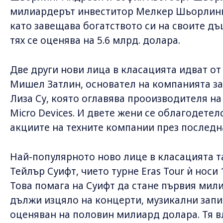
милиардерът инвеститор Мелкер Шьорлинг,
като завещава богатството си на своите дъ
тях се оценява на 5.6 млрд. долара.
Две други нови лица в класацията идват от
Мишел Затлин, основател на компанията за 
Лиза Су, която оглавява прооизводителя н
Micro Devices. И двете жени се облагодетел
акциите на техните компании през последн
Най-популярното ново лице в класацията та
Тейлър Суифт, чието турне Eras Tour ѝ носи
Това помага на Суифт да стане първия мили
дължи изцяло на концерти, музикални запи
оценяван на половин милиард долара. Тя вл