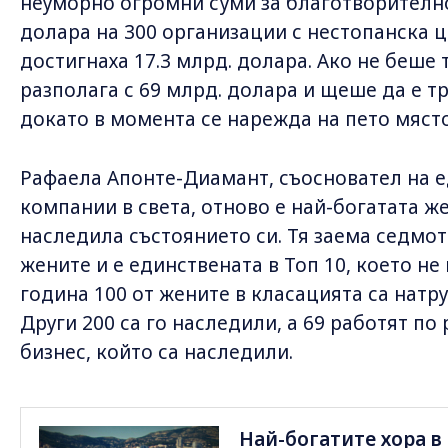
неуморно огромни суми за благотворително
долара на 300 организации с нестопанска ц
достигнаха 17.3 млрд. долара. Ако не беше
разполага с 69 млрд. долара и щеше да е тр
докато в момента се нарежда на пето място
Рафаела Апонте-Диамант, съосновател на е
компании в света, отново е най-богатата же
наследила състоянието си. Тя заема седмот
жените и е единствената в Топ 10, което не 
година 100 от жените в класацията са натр
Други 200 са го наследили, а 69 работят по
бизнес, който са наследили.
Най-богатите хора в 