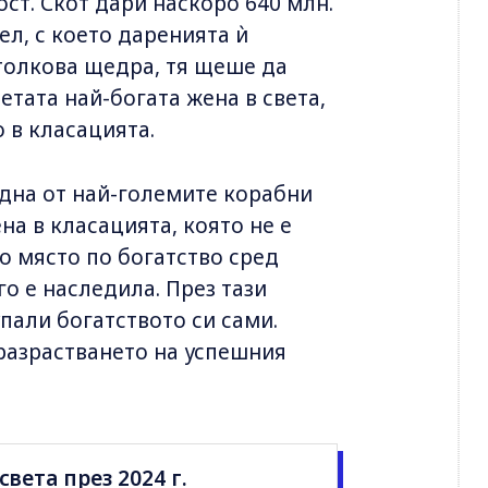
ст. Скот дари наскоро 640 млн.
ел, с което даренията ѝ
 толкова щедра, тя щеше да
етата най-богата жена в света,
 в класацията.
дна от най-големите корабни
на в класацията, която не е
о място по богатство сред
го е наследила. През тази
упали богатството си сами.
 разрастването на успешния
света през 2024 г.