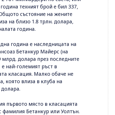
 година техният брой е бил 337,
. Общото състояние на жените
а на близо 1.8 трлн. долара,
налата година.
една година е наследницата на
ансоаз Бетанкур Майерс (на
9 млрд. долара през последните
а е най-големият ръст в
ата класация. Малко обаче не
а, която влиза в клуба на
 долара.
ия първото място в класацията
с фамилия Бетанкур или Уолтън.