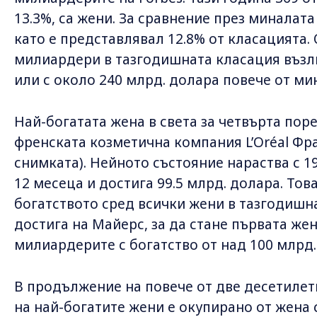
13.3%, са жени. За сравнение през миналата
като е представлявал 12.8% от класацията
милиардери в тазгодишната класация възлиз
или с около 240 млрд. долара повече от ми
Най-богатата жена в света за четвърта пор
френската козметична компания L’Oréal Фр
снимката). Нейното състояние нараства с 1
12 месеца и достига 99.5 млрд. долара. Тов
богатството сред всички жени в тазгодишн
достига на Майерс, за да стане първата жен
милиардерите с богатство от над 100 млрд.
В продължение на повече от две десетилет
на най-богатите жени е окупирано от жена 