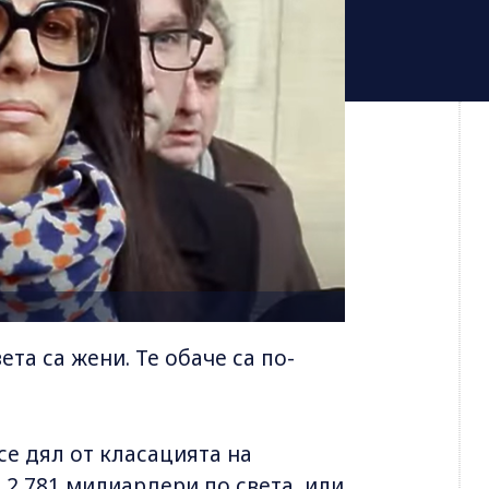
та са жени. Те обаче са по-
се дял от класацията на
 2 781 милиардери по света, или