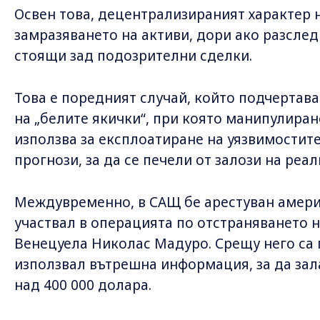
Освен това, децентрализираният характер 
замразяването на активи, дори ако разсле
стоящи зад подозрителни сделки.
Това е поредният случай, който подчертава
на „белите якички“, при която манипулиран
използва за експлоатиране на уязвимостите
прогнози, за да се печели от залози на реал
Междувременно, в САЩ бе арестуван амери
участвал в операцията по отстраняването 
Венецуела Николас Мадуро. Срещу него са 
използвал вътрешна информация, за да зала
над 400 000 долара.