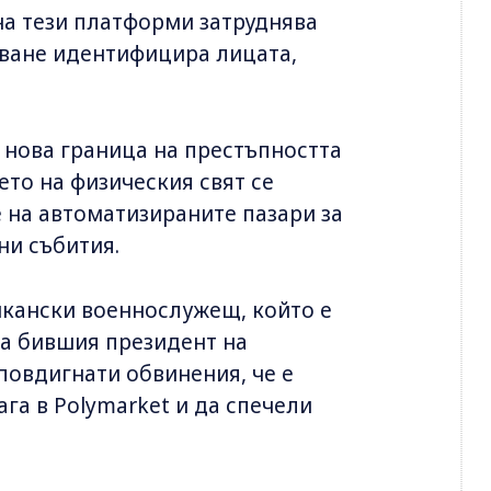
на тези платформи затруднява
дване идентифицира лицата,
 нова граница на престъпността
ето на физическия свят се
 на автоматизираните пазари за
ни събития.
кански военнослужещ, който е
на бившия президент на
повдигнати обвинения, че е
га в Polymarket и да спечели