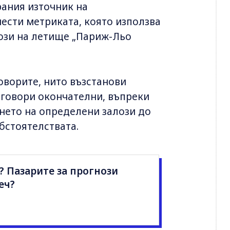
рания източник на
ести метриката, която използва
този на летище „Париж-Льо
оворите, нито възстанови
оговори окончателни, въпреки
нето на определени залози до
бстоятелствата.
? Пазарите за прогнози
еч?