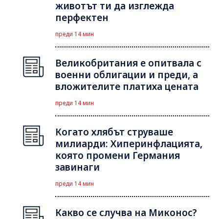
животът ти да изглежда
перфектен
преди 14 мин
Великобритания е опитвала с
военни облигации и преди, а
вложителите платиха цената
преди 14 мин
Когато хлябът струваше
милиарди: Хиперинфлацията,
която промени Германия
завинаги
преди 14 мин
Какво се случва на Миконос?