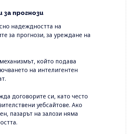
 за прогнози
осно надеждността на
те за прогнози, за уреждане на
механизмът, който подава
лючването на интелигентен
т.
ежда договорите си, като често
ителствени уебсайтове. Ако
ен, пазарът на залози няма
остта.