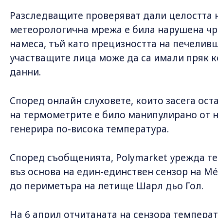
Разследващите проверяват дали целостта 
метеорологична мрежа е била нарушена чр
намеса, тъй като прецизността на печеливш
участващите лица може да са имали пряк 
данни.
Според онлайн слуховете, които засега ост
на термометрите е било манипулирано от н
генерира по-висока температура.
Според съобщенията, Polymarket урежда те
въз основа на един-единствен сензор на Mé
до периметъра на летище Шарл дьо Гол.
На 6 април отчитаната на сензора температу