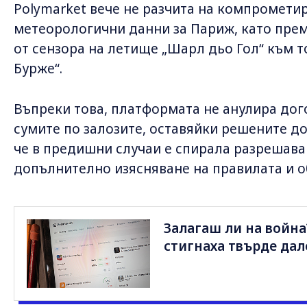
Polymarket вече не разчита на компромети
метеорологични данни за Париж, като прем
от сензора на летище „Шарл дьо Гол“ към 
Бурже“.
Въпреки това, платформата не анулира дог
сумите по залозите, оставяйки решените д
че в предишни случаи е спирала разрешава
допълнително изясняване на правилата и о
Залагаш ли на война
стигнаха твърде дал