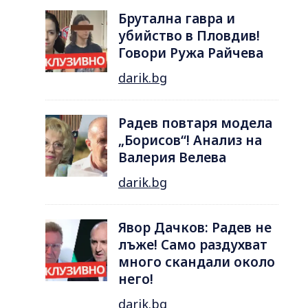
Брутална гавра и
убийство в Пловдив!
Говори Ружа Райчева
darik.bg
Радев повтаря модела
„Борисов“! Анализ на
Валерия Велева
darik.bg
Явор Дачков: Радев не
лъже! Само раздухват
много скандали около
него!
darik.bg