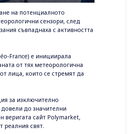
ване на потенциалното
еорологични сензори, след
зания съвпаднаха с активността
éo-France) е инициирала
аната от тях метеорологична
от лица, които се стремят да
ция за изключително
 довели до значителни
 веригата сайт Polymarket,
т реалния свят.