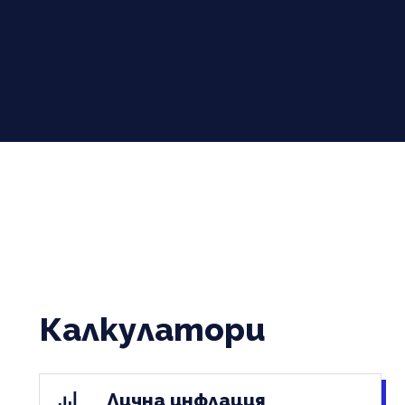
Калкулатори
Лична инфлация