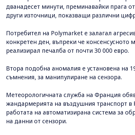
дванадесет минути, преминавайки прага от 
други източници, показващи различни цифр
Потребител на Polymarket е залагал агресив
конкретен ден, въпреки че консенсусното мн
реализирал печалба от почти 30 000 евро.
Втора подобна аномалия е установена на 1
съмнения, за манипулиране на сензора.
Метеорологичната служба на Франция обяв
жандармерията на въздушния транспорт в 
работата на автоматизирана система за об
на данни от сензори.