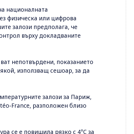
на националната
ез физическа или цифрова
ите залози предполага, че
контрол върху докладваните
ават непотвърдени, показанието
якой, използващ сешоар, за да
мпературните залози за Париж,
téo-France, разположен близо
ра се е повишила рязко с 4°C за