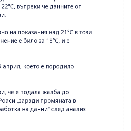
22°C, въпреки че данните от
и.
но на показания над 21°C в този
ение е било за 18°C, и е
9 април, което е породило
и, че е подала жалба до
Роаси „заради промяната в
работка на данни“ след анализ