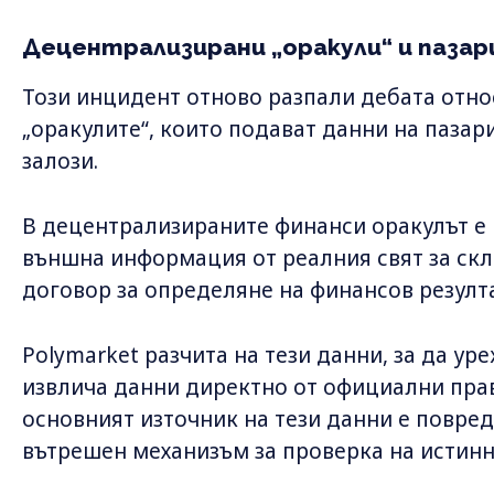
Децентрализирани „оракули“ и пазари
Този инцидент отново разпали дебата отн
„оракулите“, които подават данни на пазари
залози.
В децентрализираните финанси оракулът е 
външна информация от реалния свят за ск
договор за определяне на финансов резулта
Polymarket разчита на тези данни, за да ур
извлича данни директно от официални прав
основният източник на тези данни е повред
вътрешен механизъм за проверка на истинн