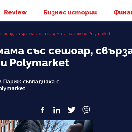
Review
Бизнес истории
Фина
ешоар, свързана с платформата за залози Polymarket
ама със сешоар, свърза
и Polymarket
в Париж съвпаднаха с
olymarket