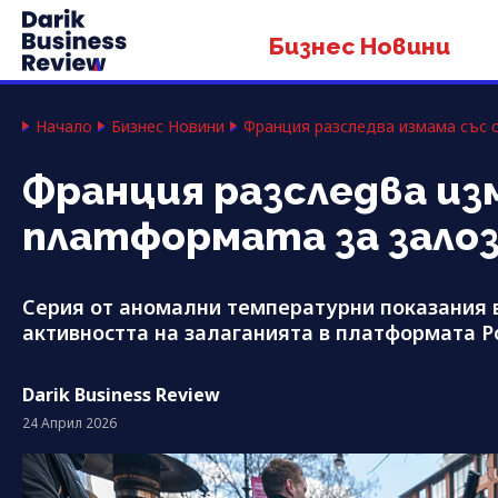
Бизнес Новини
Начало
Бизнес Новини
Франция разследва измама със с
Франция разследва изм
платформата за залоз
Серия от аномални температурни показания 
активността на залаганията в платформата P
Darik Business Review
24 Април 2026