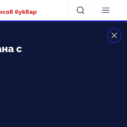
нсов буквар
на с