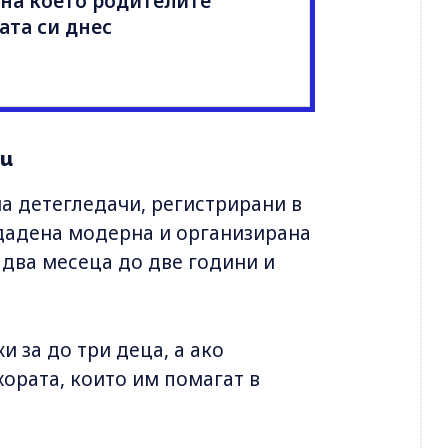
 на което родителите
ата си днес
чи
на детегледачи, регистрирани в
здадена модерна и организирана
 два месеца до две години и
 за до три деца, а ако
ората, които им помагат в