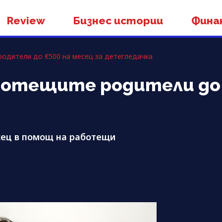
Review
Бизнес истории
Фина
родители до €500 на месец за детегледачка
ботещите родители до 
сец в помощ на работещи