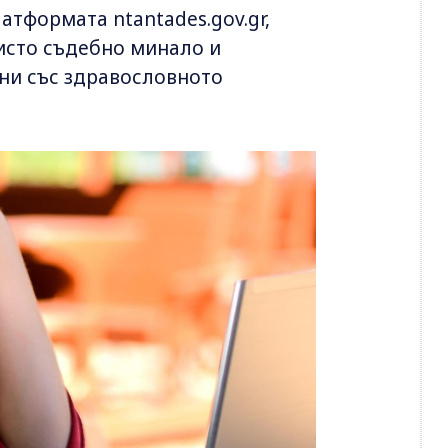
тформата ntantades.gov.gr,
чисто съдебно минало и
ни със здравословното