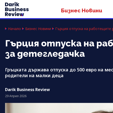
Бизнес Новини
Начало
Бизнес Новини
Гърция отпуска на работещите 
Гърция отпуска на ра
за детегледачка
Гръцката държава отпуска до 500 евро на ме
родители на малки деца
Darik Business Review
29 Април 2026