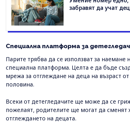
Умение номер едно,
забравят да учат дец
Специална платформа за детегледа
Парите трябва да се използват за наемане 
специална платформа. Целта е да бъде съ
мрежа за отглеждане на деца на възраст от
половина.
Всеки от детегледачите ще може да се грижи
пожелаят, родителите ще могат да сменят х
отглеждането на децата.