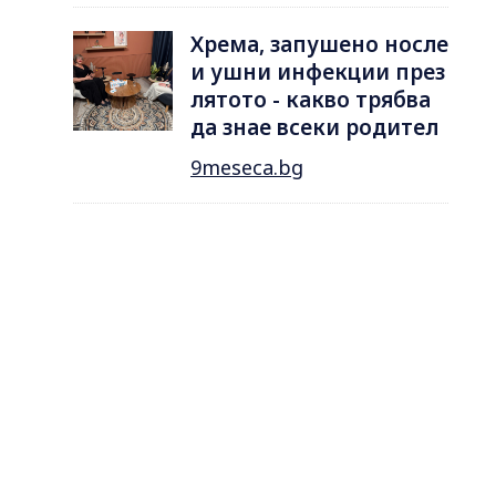
Хрема, запушено носле
и ушни инфекции през
лятотo - какво трябва
да знае всеки родител
9meseca.bg