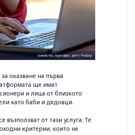
семейство, хоум офис, дете / Pixabay
за оказване на първа
латформата ще имат
сионери и лица от близкото
ели като баби и дядовци.
е възползват от тази услуга. Те
оходни критерии, които не