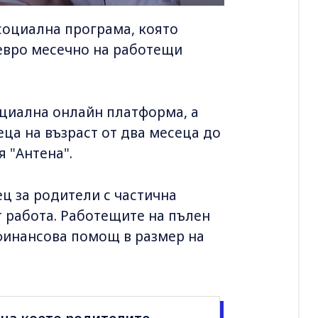
социална програма, която
евро месечно на работещи
ециална онлайн платформа, а
еца на възраст от два месеца до
 "Антена".
ц за родители с частична
ят работа. Работещите на пълен
 финансова помощ в размер на