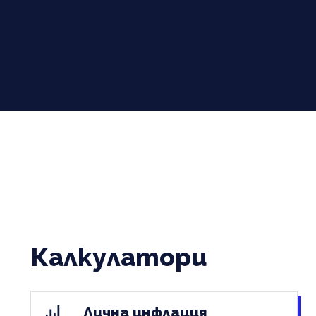
Калкулатори
Лична инфлация