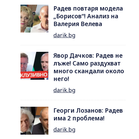
Радев повтаря модела
„Борисов“! Анализ на
Валерия Велева
darik.bg
Явор Дачков: Радев не
лъже! Само раздухват
много скандали около
него!
darik.bg
Георги Лозанов: Радев
има 2 проблема!
darik.bg