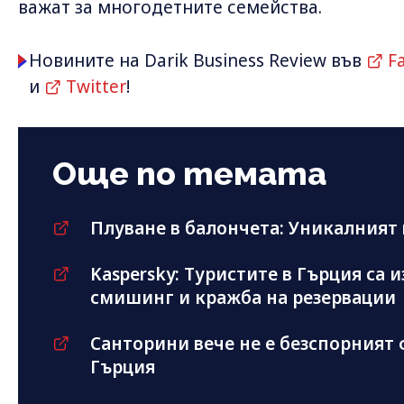
важат за многодетните семейства.
Новините на Darik Business Review във
F
и
Twitter
!
Още по темата
Плуване в балончета: Уникалният
Kaspersky: Туристите в Гърция са 
смишинг и кражба на резервации
Санторини вече не е безспорният 
Гърция