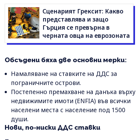
Сценарият Грексит: Какво
представлява и защо
Гърция се превърна в
черната овца на еврозоната
Обсъдени бяха две основни мерки:
Намаляване на ставките на ДДС за
пограничните острови.
Постепенно премахване на данъка върху
недвижимите имоти (ENFIA) във всички
населени места с население под 1500
души.
Нови, по-ниски ДДС ставки