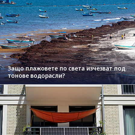
Защо плажовете по света изчезват под
тонове водорасли?