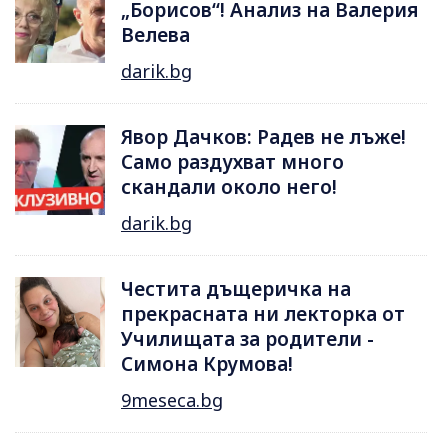
„Борисов“! Анализ на Валерия
Велева
darik.bg
Явор Дачков: Радев не лъже!
Само раздухват много
скандали около него!
darik.bg
Честита дъщеричка на
прекрасната ни лекторка от
Училищата за родители -
Симона Крумова!
9meseca.bg