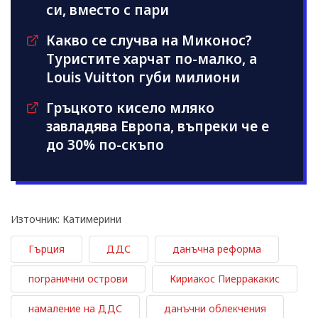
си, вместо с пари
Какво се случва на Миконос?
Туристите харчат по-малко, а
Louis Vuitton губи милиони
Гръцкото кисело мляко
завладява Европа, въпреки че е
до 30% по-скъпо
Източник: Катимерини
Гърция
ДДС
данъчна реформа
погранични острови
Кириакос Пиерракакис
намаление на ДДС
данъчни облекчения