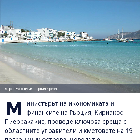
Остров Куфонисия, Гърция / pexels
М
инистърът на икономиката и
финансите на Гърция, Кириакос
Пиерракакис, проведе ключова среща с
областните управители и кметовете на 19
погранични острова. Поводът е