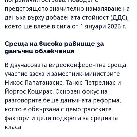
предстоящото значително намаляване на
данъка върху добавената стойност (ДДС),
което ще влезе в сила от 1 януари 2026 г.
Среща на високо равнище за
данъчни облекчения
В двучасовата видеоконферентна среща
участие взеха и заместник-министрите
Никос Папатанасис, Танос Петрелиас и
Йоргос Коцирас. Основен фокус на
разговорите беше данъчната реформа,
която е обвързана с демографските
фактори и цели подкрепа за средната
класа.