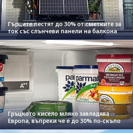
Гърците пестят до 30% от сметките за
ток със слънчеви панели на балкона
Гръцкото кисело мляко завладява
Европа, въпреки че е до 30% по-скъпо