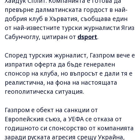
Хайдук Сплит. Компанията е готова да
превърне далматинската гордост в най-
добрия клуб в Хърватия, съобщава един
от най-известните турски журналисти Ягиз
Сабунчоглу, цитиран от
dsport
.
Според турския журналист, Газпром вече е
изпратил оферта да бъде генерален
спонсор на клуба, но въпросът е дали тя е
реалистична, на фона на настоящата
геополитическа ситуация.
Газпром е обект на санкции от
Европейския съюз, а УЕФА се отказа от
годишното си спонсорство от компанията
заради руската агресия срещу Украйна,