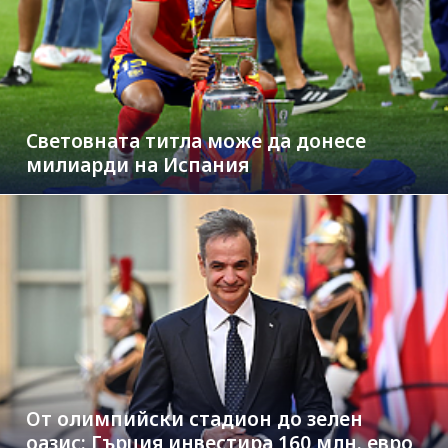
Световната титла може да донесе
милиарди на Испания
От олимпийски стадион до зелен
оазис: Гърция инвестира 160 млн. евро