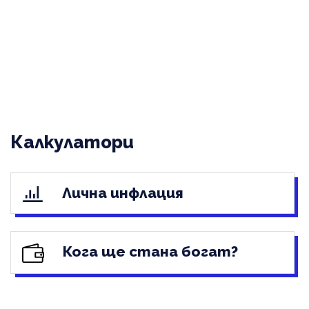
Калкулатори
Лична инфлация
Кога ще стана богат?