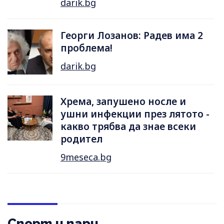
darik.bg
Георги Лозанов: Радев има 2
проблема!
darik.bg
Хрема, запушено носле и
ушни инфекции през лятотo -
какво трябва да знае всеки
родител
9meseca.bg
Спорт и пари