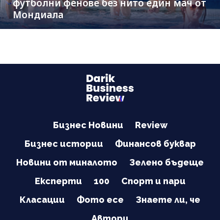
футболни фенове без нито един мач от
Мондиала
Бизнес Новини
Review
Бизнес истории
Финансов буквар
Новини от миналото
Зелено бъдеще
Експерти
100
Спорт и пари
Класации
Фото есе
Знаете ли, че
Автори