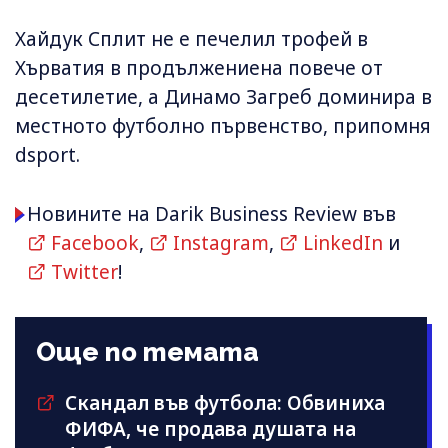
Хайдук Сплит не е печелил трофей в
Хърватия в продължениена повече от
десетилетие, а Динамо Загреб доминира в
местното футболно първенство, припомня
dsport.
Новините на Darik Business Review във
Facebook
,
Instagram
,
LinkedIn
и
Twitter
!
Още по темата
Скандал във футбола: Обвиниха
ФИФА, че продава душата на