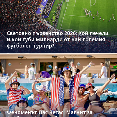
Световно първенство 2026: Кой печели
и кой губи милиарди от най-големия
футболен турнир?
Феноменът Лас Вегас: Магнит за