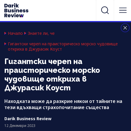
Начало
Знаете ли, че
Гигантски череп на праисторическо морско чудовище
откриха в Джурасик Коуст
Гигантски череп на
праисторическо морско
чудовище откриха в
Джурасик Коуст
Находката може да разкрие някои от тайните на
тези вдъхващи страхопочитание същества
Darik Business Review
12 Декември 2023