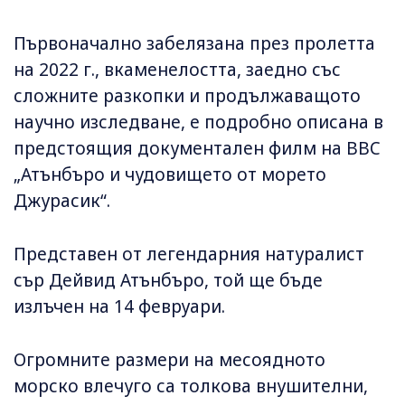
Първоначално забелязана през пролетта
на 2022 г., вкаменелостта, заедно със
сложните разкопки и продължаващото
научно изследване, е подробно описана в
предстоящия документален филм на BBC
„Атънбъро и чудовището от морето
Джурасик“.
Представен от легендарния натуралист
сър Дейвид Атънбъро, той ще бъде
излъчен на 14 февруари.
Огромните размери на месоядното
морско влечуго са толкова внушителни,