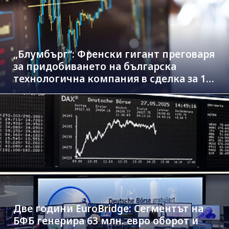
„Блумбърг“: Френски гигант преговаря
за придобиването на българска
технологична компания в сделка за 1.3
млрд. евро
Две години EuroBridge: Сегментът на
БФБ генерира 63 млн. евро оборот и