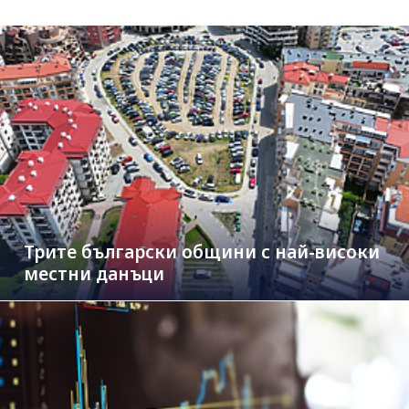
Трите български общини с най-високи
местни данъци