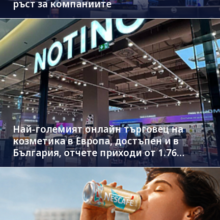
ръст за компаниите
Най-големият онлайн търговец на
козметика в Европа, достъпен и в
България, отчете приходи от 1.76
млрд. евро