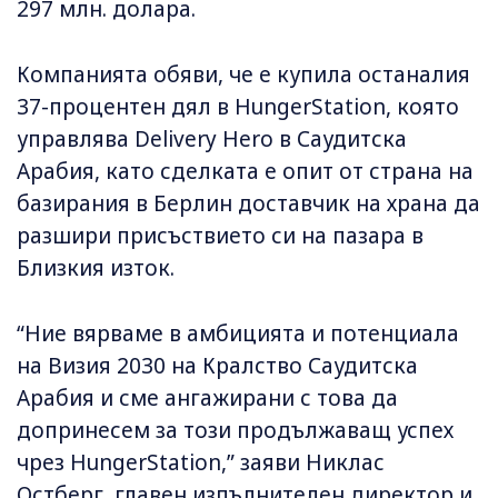
297 млн. долара.
Компанията обяви, че е купила останалия
37-процентен дял в HungerStation, която
управлява Delivery Hero в Саудитска
Арабия, като сделката е опит от страна на
базирания в Берлин доставчик на храна да
разшири присъствието си на пазара в
Близкия изток.
“Ние вярваме в амбицията и потенциала
на Визия 2030 на Кралство Саудитска
Арабия и сме ангажирани с това да
допринесем за този продължаващ успех
чрез HungerStation,” заяви Никлас
Остберг, главен изпълнителен директор и