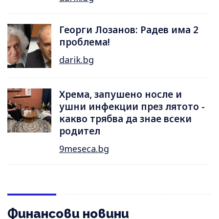
Георги Лозанов: Радев има 2
проблема!
darik.bg
Хрема, запушено носле и
ушни инфекции през лятотo -
какво трябва да знае всеки
родител
9meseca.bg
Финансови новини