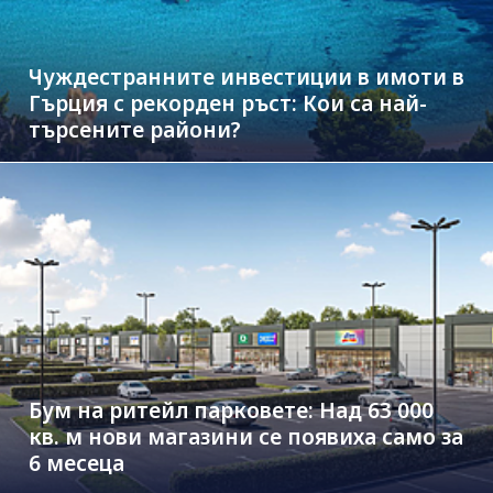
Чуждестранните инвестиции в имоти в
Гърция с рекорден ръст: Кои са най-
търсените райони?
Бум на ритейл парковете: Над 63 000
кв. м нови магазини се появиха само за
6 месеца