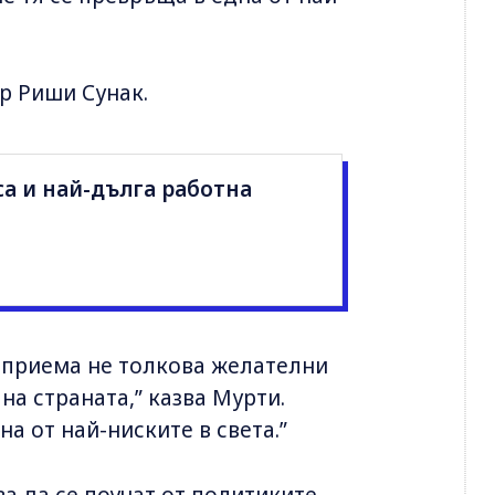
р Риши Сунак.
а и най-дълга работна
зприема не толкова желателни
на страната,” казва Мурти.
а от най-ниските в света.”
а да се поучат от политиките,