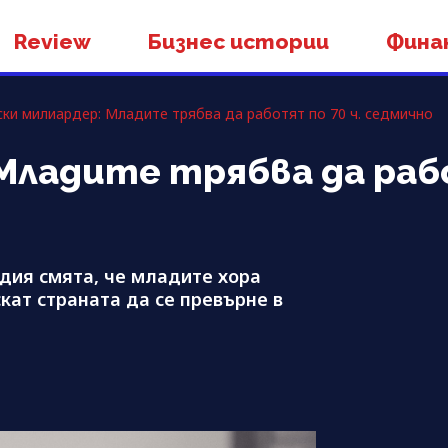
Review
Бизнес истории
Фина
ки милиардер: Младите трябва да работят по 70 ч. седмично
Младите трябва да рабо
дия смята, че младите хора
скат страната да се превърне в