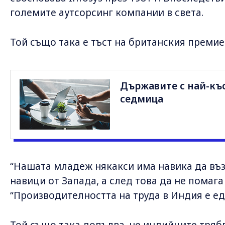
големите аутсорсинг компании в света.
Той също така е тъст на британския премие
Държавите с най-къс
седмица
“Нашата младеж някакси има навика да въ
навици от Запада, а след това да не помага 
“Производителността на труда в Индия е едн
Той също така допълва, че индийците трябв