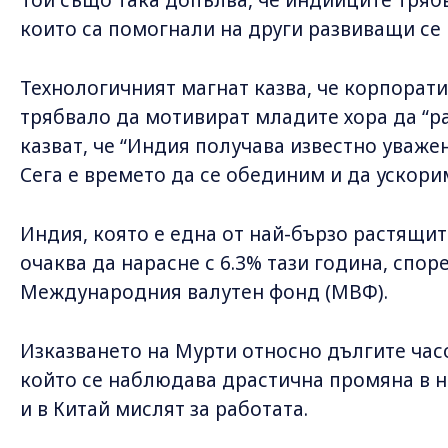
които са помогнали на други развиващи се 
Технологичният магнат казва, че корпорат
трябвало да мотивират младите хора да “ра
казват, че “Индия получава известно уваже
Сега е времето да се обединим и да ускори
Индия, която е една от най-бързо растящит
очаква да нарасне с 6.3% тази година, спор
Международния валутен фонд (МВФ).
Изказването на Мурти относно дългите часо
който се наблюдава драстична промяна в на
и в Китай мислят за работата.