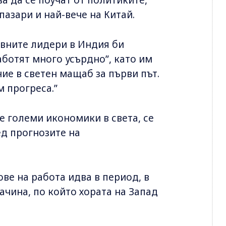
пазари и най-вече на Китай.
ивните лидери в Индия би
ботят много усърдно”, като им
ние в светен мащаб за първи път.
м прогреса.”
е големи икономики в света, се
ед прогнозите на
ве на работа идва в период, в
чина, по който хората на Запад