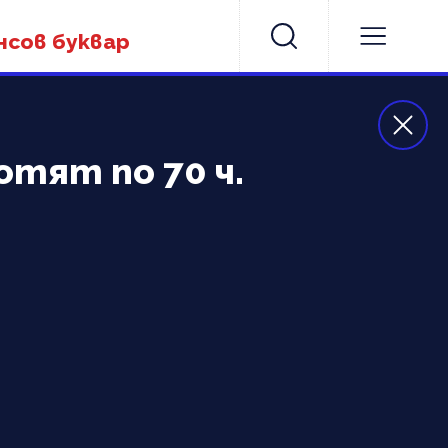
нсов буквар
тят по 70 ч.