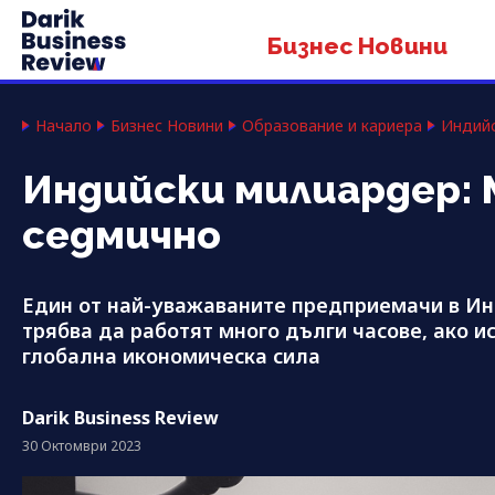
Бизнес Новини
Начало
Бизнес Новини
Образование и кариера
Индийс
Индийски милиардер: 
седмично
Един от най-уважаваните предприемачи в Ин
трябва да работят много дълги часове, ако и
глобална икономическа сила
Darik Business Review
30 Октомври 2023