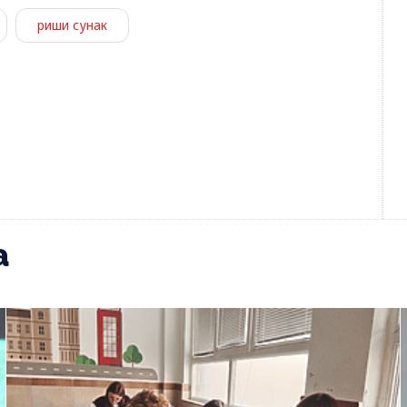
риши сунак
а