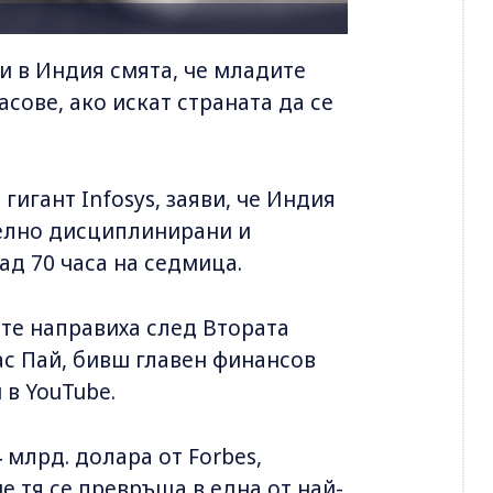
и в Индия смята, че младите
сове, ако искат страната да се
игант Infosys, заяви, че Индия
елно дисциплинирани и
ад 70 часа на седмица.
ите направиха след Втората
ас Пай, бивш главен финансов
 в YouTube.
 млрд. долара от Forbes,
ие тя се превръща в една от най-