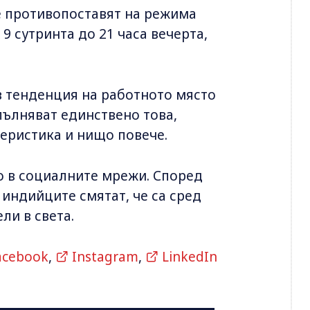
е противопоставят на режима
 9 сутринта до 21 часа вечерта,
в тенденция на работното място
пълняват единствено това,
теристика и нищо повече.
о в социалните мрежи. Според
индийците смятат, че са сред
ли в света.
acebook
,
Instagram
,
LinkedIn