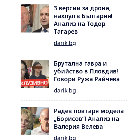
3 версии за дрона,
нахлул в България!
Анализ на Тодор
Тагарев
darik.bg
Брутална гавра и
убийство в Пловдив!
Говори Ружа Райчева
darik.bg
Радев повтаря модела
„Борисов“! Анализ на
Валерия Велева
darik.bg