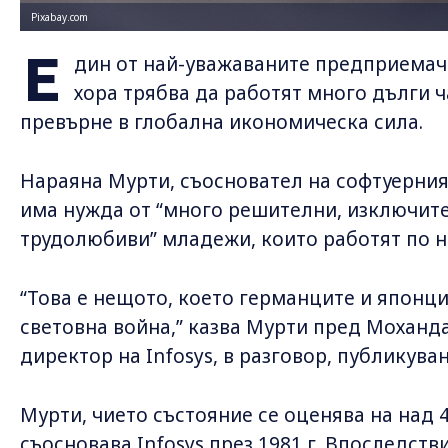
Pixabay.com
Е
дин от най-уважаваните предприемач
хора трябва да работят много дълги ча
превърне в глобална икономическа сила.
Нараяна Мурти, съосновател на софтуерния г
има нужда от “много решителни, изключит
трудолюбиви” младежи, които работят по н
“Това е нещото, което германците и японц
световна война,” казва Мурти пред Моханд
директор на Infosys, в разговор, публикуван
Мурти, чието състояние се оценява на над 4
съосновава Infosys през 1981 г. Впоследств