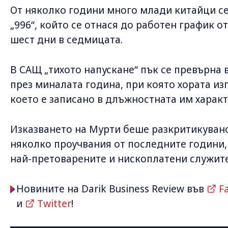
От няколко години много млади китайци с
„996“, който се отнася до работен график от
шест дни в седмицата.
В САЩ „тихото напускане“ пък се превърна 
през миналата година, при която хората из
което е записано в длъжностната им харак
Изказването на Мурти беше разкритикуван
няколко проучвания от последните години, 
най-претоварените и нископлатени служите
Новините на Darik Business Review във
F
и
Twitter
!