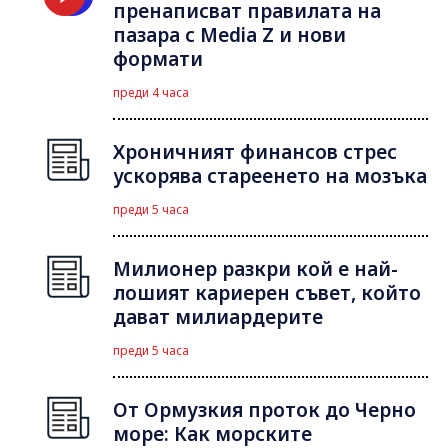
пренаписват правилата на
пазара с Media Z и нови
формати
преди 4 часа
Хроничният финансов стрес
ускорява стареенето на мозъка
преди 5 часа
Милионер разкри кой е най-
лошият кариерен съвет, който
дават милиардерите
преди 5 часа
От Ормузкия проток до Черно
море: Как морските