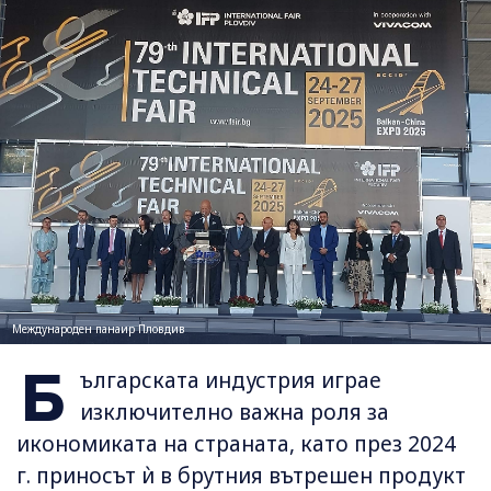
Международен панаир Пловдив
Б
ългарската индустрия играе
изключително важна роля за
икономиката на страната, като през 2024
г. приносът ѝ в брутния вътрешен продукт