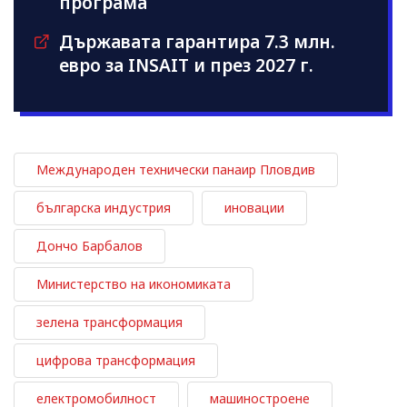
програма
Държавата гарантира 7.3 млн.
евро за INSAIT и през 2027 г.
Международен технически панаир Пловдив
българска индустрия
иновации
Дончо Барбалов
Министерство на икономиката
зелена трансформация
цифрова трансформация
електромобилност
машиностроене