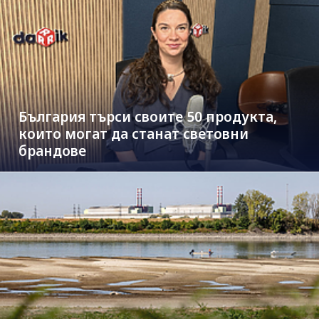
България търси своите 50 продукта,
които могат да станат световни
брандове