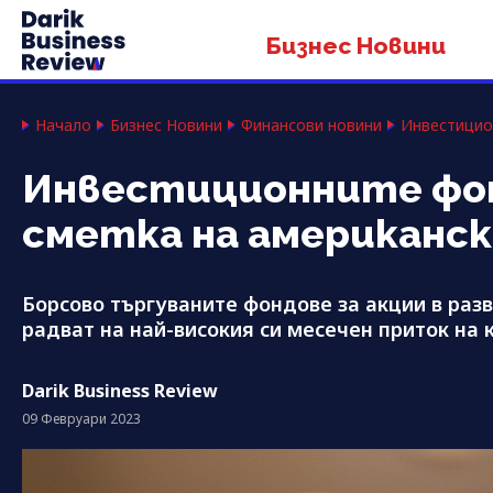
Бизнес Новини
Начало
Бизнес Новини
Финансови новини
Инвестицио
Инвестиционните фонд
сметка на американс
Борсово търгуваните фондове за акции в разв
радват на най-високия си месечен приток на
Darik Business Review
09 Февруари 2023