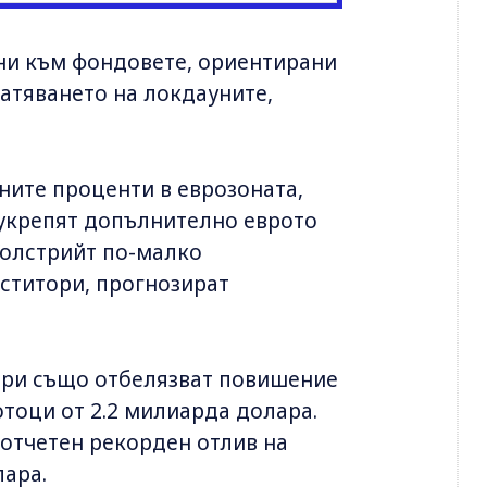
ни към фондовете, ориентирани
атяването на локдауните,
ните проценти в еврозоната,
 укрепят допълнително еврото
Уолстрийт по-малко
ститори, прогнозират
ари също отбелязват повишение
тоци от 2.2 милиарда долара.
е отчетен рекорден отлив на
лара.