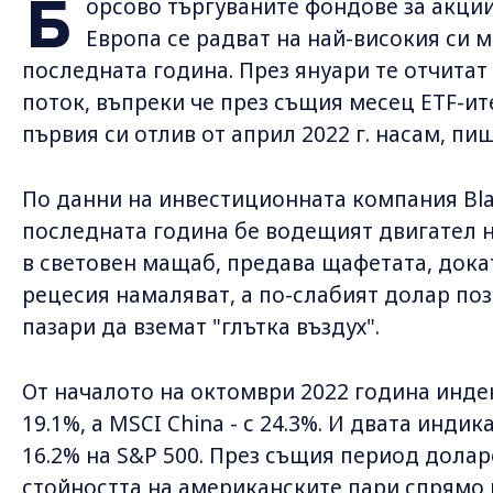
Б
орсово търгуваните фондове за акции
Европа се радват на най-високия си 
последната година. През януари те отчита
поток, въпреки че през същия месец ETF-ит
първия си отлив от април 2022 г. насам, пиш
По данни на инвестиционната компания Bla
последната година бе водещият двигател 
в световен мащаб, предава щафетата, дока
рецесия намаляват, а по-слабият долар по
пазари да вземат "глътка въздух".
От началото на октомври 2022 година индек
19.1%, а MSCI China - с 24.3%. И двата инди
16.2% на S&P 500. През същия период дола
стойността на американските пари спрямо 