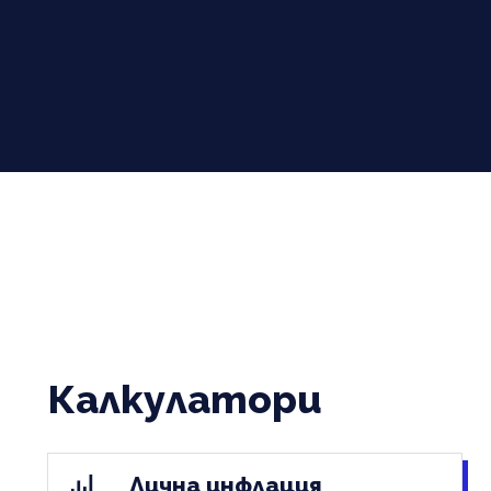
Калкулатори
Лична инфлация