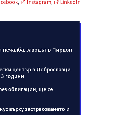
acebook
,
Instagram
,
LinkedIn
а печалба, заводът в Пирдоп
чески център в Доброславци
 3 години
рез облигации, ще се
кус върху застраховането и