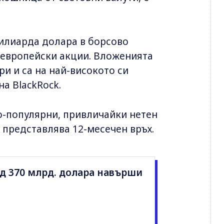
милиарда долара в борсово
у европейски акции. Вложенията
и и са на най-високото си
на BlackRock.
по-популярни, привличайки нетен
 представлява 12-месечен връх.
над 370 млрд. долара навърши