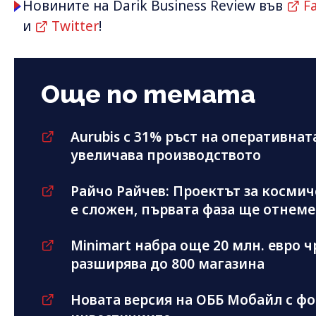
Новините на Darik Business Review във
F
и
Twitter
!
Още по темата
Aurubis с 31% ръст на оперативнат
увеличава производството
Райчо Райчев: Проектът за косми
е сложен, първата фаза ще отнеме
Minimart набра още 20 млн. евро ч
разширява до 800 магазина
Новата версия на ОББ Мобайл с фо