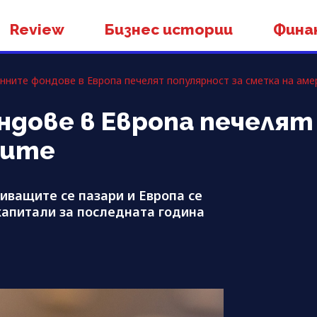
Review
Бизнес истории
Фина
нните фондове в Европа печелят популярност за сметка на аме
ове в Европа печелят
ките
иващите се пазари и Европа се
 капитали за последната година