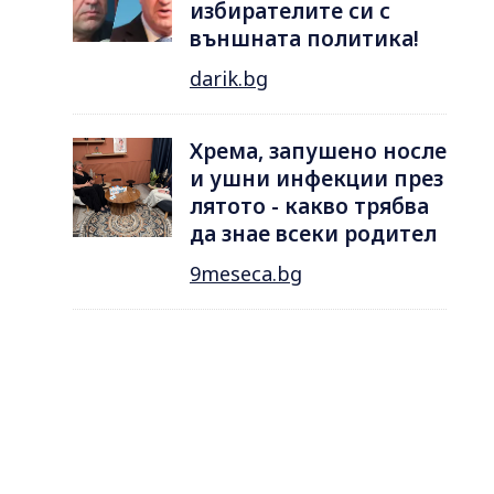
избирателите си с
външната политика!
darik.bg
Хрема, запушено носле
и ушни инфекции през
лятотo - какво трябва
да знае всеки родител
9meseca.bg