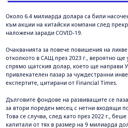
Около 6.4 милиарда долара са били насоче
към акции на китайски компани след прекр
наложени заради COVID-19.
Очакванията за повече повишения на лихве
отколкото в САЩ през 2023 г., вероятно ще
спрямо щатския долар, което ще направи 
привлекателен пазар за чуждестранни инве
експертите, цитирани от Financial Times.
Дълговите фондове на развиващите се паз
за втори пореден месец с нетни входящи по
Това се случва, след като през 2022 г., беш
капитали от тях в размер на 9 милиарда до