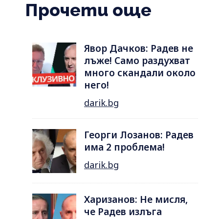
Прочети още
Явор Дачков: Радев не
лъже! Само раздухват
много скандали около
него!
darik.bg
Георги Лозанов: Радев
има 2 проблема!
darik.bg
Харизанов: Не мисля,
че Радев излъга