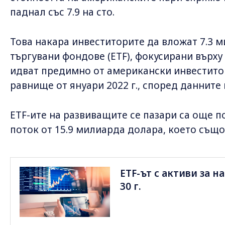
паднал със 7.9 на сто.
Това накара инвеститорите да вложат 7.3 
търгувани фондове (ETF), фокусирани върх
идват предимно от американски инвеститор
равнище от януари 2022 г., според данните 
ETF-ите на развиващите се пазари са още 
поток от 15.9 милиарда долара, което също
ETF-ът с активи за 
30 г.