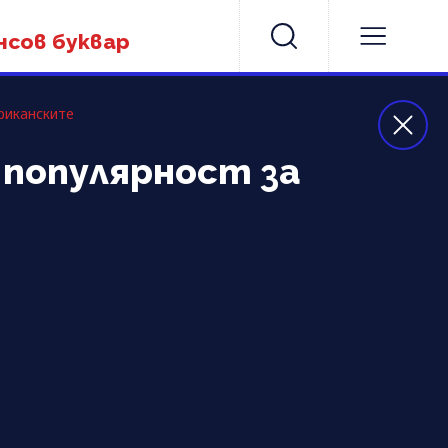
нсов буквар
риканските
 популярност за