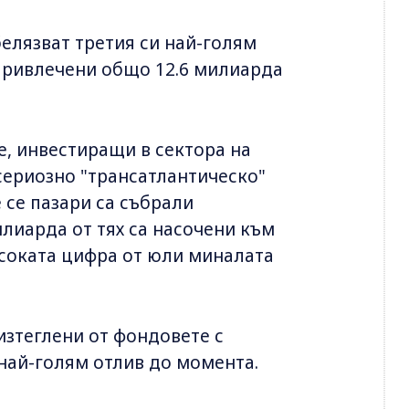
елязват третия си най-голям
 привлечени общо 12.6 милиарда
е, инвестиращи в сектора на
сериозно "трансатлантическо"
 се пазари са събрали
илиарда от тях са насочени към
исоката цифра от юли миналата
изтеглени от фондовете с
 най-голям отлив до момента.