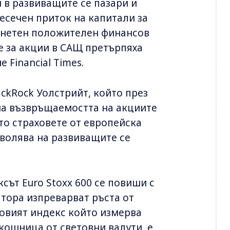
 в развиващите се пазари и
месечен приток на капитали за
т нетен положителен финансов
е за акции в САЩ претърпяха
е Financial Times.
ckRock Уолстрийт, който през
на възвръщаемостта на акциите
то страховете от европейска
зволява на развиващите се
сът Euro Stoxx 600 се повиши с
катора изпреварват ръста от
ровият индекс който измерва
кошница от световни валути, е