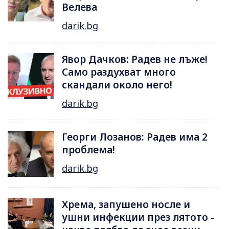
Велева
darik.bg
Явор Дачков: Радев не лъже!
Само раздухват много
скандали около него!
darik.bg
Георги Лозанов: Радев има 2
проблема!
darik.bg
Хрема, запушено носле и
ушни инфекции през лятотo -