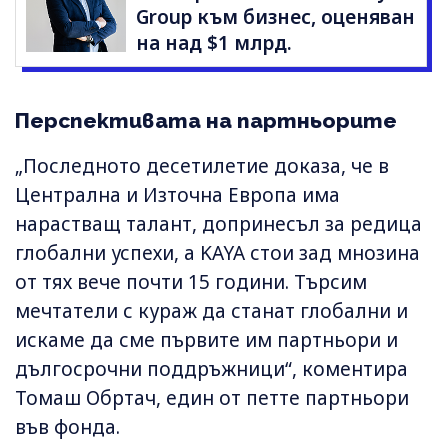
Group към бизнес, оценяван
на над $1 млрд.
Перспективата на партньорите
„Последното десетилетие доказа, че в
Централна и Източна Европа има
нарастващ талант, допринесъл за редица
глобални успехи, а KAYA стои зад мнозина
от тях вече почти 15 години. Търсим
мечтатели с кураж да станат глобални и
искаме да сме първите им партньори и
дългосрочни поддръжници“, коментира
Томаш Обртач, един от петте партньори
във фонда.