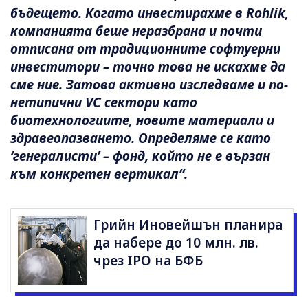
бъдещето. Когато инвестирахме в Rohlik,
компанията беше неразбрана и почти
отписана от традиционните софтуерни
инвеститори – точно това не искахме да
сме ние. Затова активно изследваме и по-
нетипични VC сектори като
биотехнологиите, новите материали и
здравеопазването. Определяме се като
‘генералисти’ – фонд, който не е вързан
към конкретен вертикал“.
Грийн Иновейшън планира
да набере до 10 млн. лв.
чрез IPO на БФБ