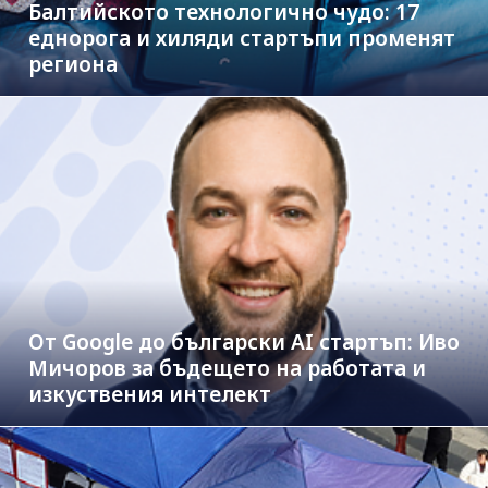
Балтийското технологично чудо: 17
еднорога и хиляди стартъпи променят
региона
От Google до български AI стартъп: Иво
Мичоров за бъдещето на работата и
изкуствения интелект