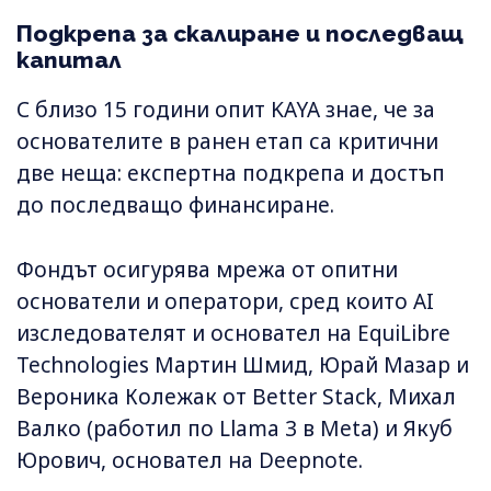
Подкрепа за скалиране и последващ
капитал
С близо 15 години опит KAYA знае, че за
основателите в ранен етап са критични
две неща: експертна подкрепа и достъп
до последващо финансиране.
Фондът осигурява мрежа от опитни
основатели и оператори, сред които AI
изследователят и основател на EquiLibre
Technologies Мартин Шмид, Юрай Мазар и
Вероника Колежак от Better Stack, Михал
Валко (работил по Llama 3 в Meta) и Якуб
Юрович, основател на Deepnote.