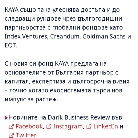
KAYA също така улеснява достъпа и до
следващи рундове чрез дългогодишни
партньорства с глобални фондове като
Index Ventures, Creandum, Goldman Sachs и
EQT.
С новия си фонд KAYA предлага на
основателите от България партньор с
капитал, експертиза и дългосрочна визия
– точно когато екосистемата търси нов
импулс за растеж.
Новините на Darik Business Review във
Facebook
,
Instagram
,
LinkedIn
и
Twitter
!