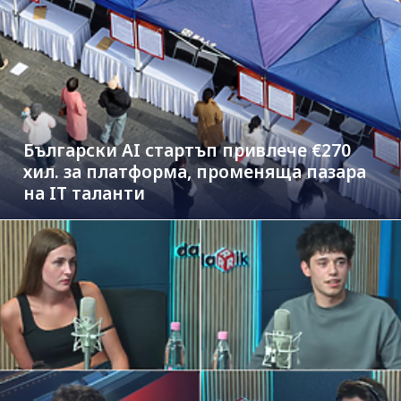
Български AI стартъп привлече €270
хил. за платформа, променяща пазара
на IT таланти