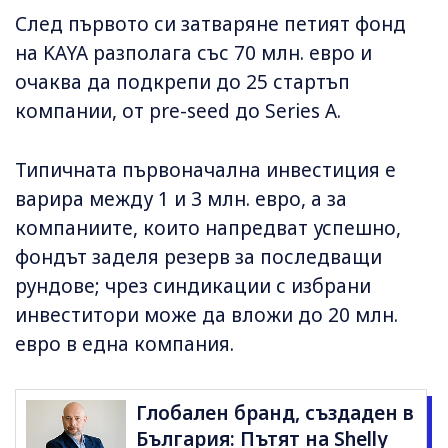
След първото си затваряне петият фонд
на KAYA разполага със 70 млн. евро и
очаква да подкрепи до 25 стартъп
компании, от pre-seed до Series A.
Типичната първоначална инвестиция е
варира между 1 и 3 млн. евро, а за
компаниите, които напредват успешно,
фондът заделя резерв за последващи
рундове; чрез синдикации с избрани
инвеститори може да вложи до 20 млн.
евро в една компания.
Глобален бранд, създаден в
България: Пътят на Shelly