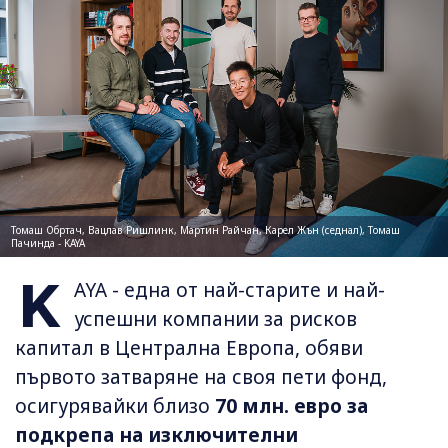
Томаш Обртач, Вацлав Ришлинк, Мартин Райчан, Карел Жън (седнал), Томаш
Пачинда - KAYA
K
AYA - една от най-старите и най-
успешни компании за рисков
капитал в Централна Европа, обяви
първото затваряне на своя пети фонд,
осигурявайки близо
70 млн. евро за
подкрепа на изключителни