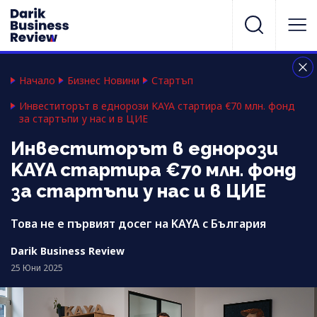
Начало
Бизнес Новини
Стартъп
Инвеститорът в еднорози KAYA стартира €70 млн. фонд
за стартъпи у нас и в ЦИЕ
Инвеститорът в еднорози
KAYA стартира €70 млн. фонд
за стартъпи у нас и в ЦИЕ
Това не е първият досег на KAYA с България
Darik Business Review
25 Юни 2025