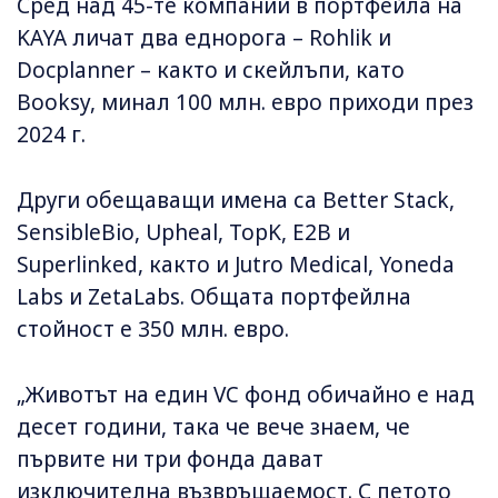
Сред над 45-те компании в портфейла на
KAYA личат два еднорога – Rohlik и
Docplanner – както и скейлъпи, като
Booksy, минал 100 млн. евро приходи през
2024 г.
Други обещаващи имена са Better Stack,
SensibleBio, Upheal, TopK, E2B и
Superlinked, както и Jutro Medical, Yoneda
Labs и ZetaLabs. Общата портфейлна
стойност е 350 млн. евро.
„Животът на един VC фонд обичайно е над
десет години, така че вече знаем, че
първите ни три фонда дават
изключителна възвръщаемост. С петото