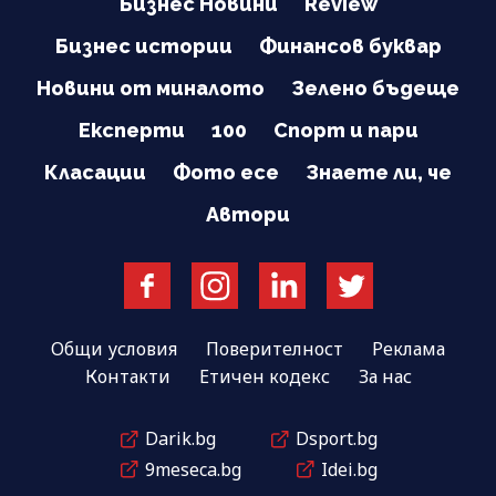
Бизнес Новини
Review
Бизнес истории
Финансов буквар
Новини от миналото
Зелено бъдеще
Експерти
100
Спорт и пари
Класации
Фото есе
Знаете ли, че
Автори
Общи условия
Поверителност
Реклама
Контакти
Етичен кодекс
За нас
Darik.bg
Dsport.bg
9meseca.bg
Idei.bg