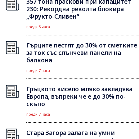
357 тона праскови при капацитет
230: Рекордна реколта блокира
„Фрукто-Сливен“
преди 6 часа
Гърците пестят до 30% от сметките
за ток със слънчеви панели на
балкона
преди 7 часа
Гръцкото кисело мляко завладява
Европа, въпреки че е до 30% по-
скъпо
преди 7 часа
Стара Загора залага на умни