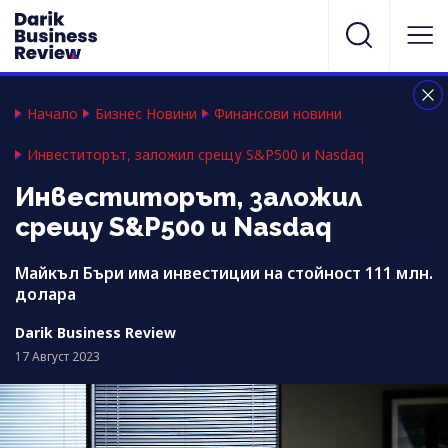
Начало
Бизнес Новини
Финансови новини
Инвеститорът, заложил срещу S&P500 и Nasdaq
Инвеститорът, заложил
срещу S&P500 и Nasdaq
Майкъл Бъри има инвестиции на стойност 111 млн.
долара
Darik Business Review
17 Август 2023