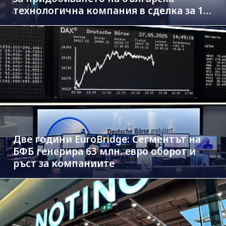
технологична компания в сделка за 1.3
млрд. евро
Две години EuroBridge: Сегментът на
БФБ генерира 63 млн. евро оборот и
ръст за компаниите