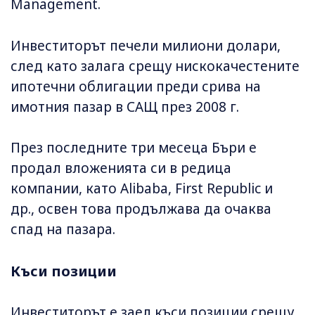
Management.
Инвеститорът печели милиони долари,
след като залага срещу нискокачестените
ипотечни облигации преди срива на
имотния пазар в САЩ през 2008 г.
През последните три месеца Бъри е
продал вложенията си в редица
компании, като Alibaba, First Republic и
др., освен това продължава да очаква
спад на пазара.
Къси позиции
Инвеститорът е заел къси позиции срещу