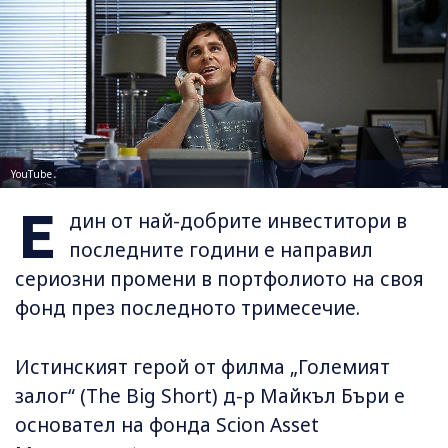
YouTube
Е
дин от най-добрите инвеститори в
последните години е направил
сериозни промени в портфолиото на своя
фонд през последното тримесечие.
Истинският герой от филма „Големият
залог“ (The Big Short) д-р Майкъл Бъри е
основател на фонда Scion Asset