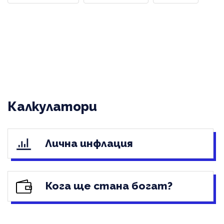
Калкулатори
Лична инфлация
Кога ще стана богат?