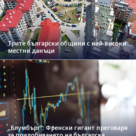
Трите български общини с най-високи
местни данъци
„Блумбърг“: Френски гигант преговаря
за придобиването на българска