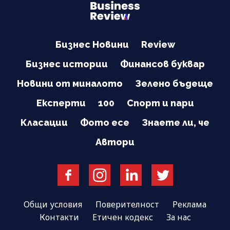
Бизнес Новини
Review
Бизнес истории
Финансов буквар
Новини от миналото
Зелено бъдеще
Експерти
100
Спорт и пари
Класации
Фото есе
Знаете ли, че
Автори
Общи условия
Поверителност
Реклама
Контакти
Етичен кодекс
За нас