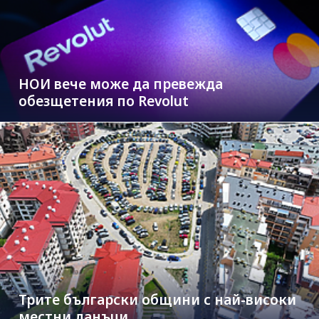
НОИ вече може да превежда
обезщетения по Revolut
Трите български общини с най-високи
местни данъци