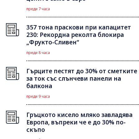
преди 7 часа
357 тона праскови при капацитет
230: Рекордна реколта блокира
„Фрукто-Сливен“
преди 8 часа
Гърците пестят до 30% от сметките
за ток със слънчеви панели на
балкона
преди 9 часа
Гръцкото кисело мляко завладява
Европа, въпреки че е до 30% по-
скъпо