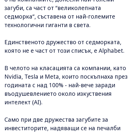
загуби, са част от “великолепната
седморка“, съставена от най-големите
технологични гиганти в света.
Единственото дружество от седморката,
която не е част от този списък, е Alphabet.
В челото на класацията са компании, като
Nvidia, Tesla и Meta, които поскъпнаха през
годината с над 100% - най-вече заради
въодушевлението около изкуствения
интелект (AI).
Само при две дружества загубите за
инвеститорите, надяващи се на печалби