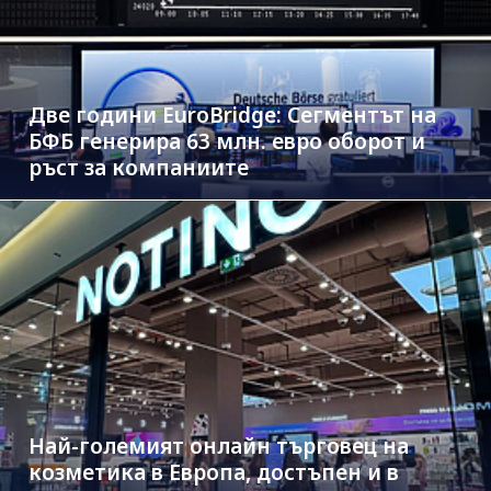
Две години EuroBridge: Сегментът на
БФБ генерира 63 млн. евро оборот и
ръст за компаниите
Най-големият онлайн търговец на
козметика в Европа, достъпен и в