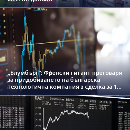
„Блумбърг“: Френски гигант преговаря
за придобиването на българска
технологична компания в сделка за 1.3
млрд. евро