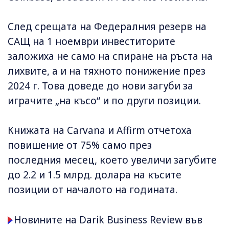
След срещата на Федералния резерв на
САЩ на 1 ноември инвеститорите
заложиха не само на спиране на ръста на
лихвите, а и на тяхното понижение през
2024 г. Това доведе до нови загуби за
играчите „на късо“ и по други позиции.
Книжата на Carvana и Affirm отчетоха
повишение от 75% само през
последния месец, което увеличи загубите
до 2.2 и 1.5 млрд. долара на късите
позиции от началото на годината.
Новините на Darik Business Review във