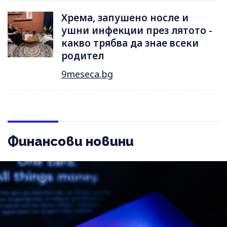
Хрема, запушено носле и
ушни инфекции през лятотo -
какво трябва да знае всеки
родител
9meseca.bg
Финансови новини