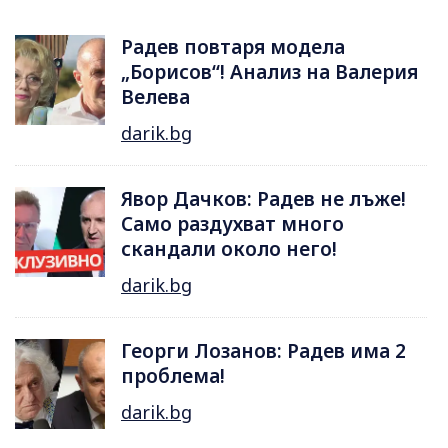
Радев повтаря модела
„Борисов“! Анализ на Валерия
Велева
darik.bg
Явор Дачков: Радев не лъже!
Само раздухват много
скандали около него!
darik.bg
Георги Лозанов: Радев има 2
проблема!
darik.bg