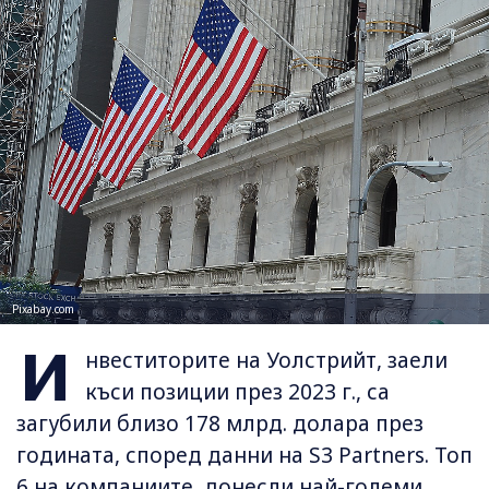
Pixabay.com
И
нвеститорите на Уолстрийт, заели
къси позиции през 2023 г., са
загубили близо 178 млрд. долара през
годината, според данни на S3 Partners. Топ
6 на компаниите, донесли най-големи