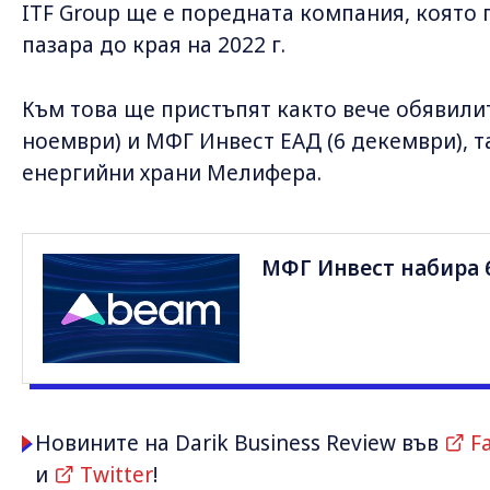
ITF Group ще е поредната компания, която
пазара до края на 2022 г.
Към това ще пристъпят както вече обявили
ноември) и МФГ Инвест ЕАД (6 декември), т
енергийни храни Мелифера.
МФГ Инвест набира 6
Новините на Darik Business Review във
F
и
Twitter
!