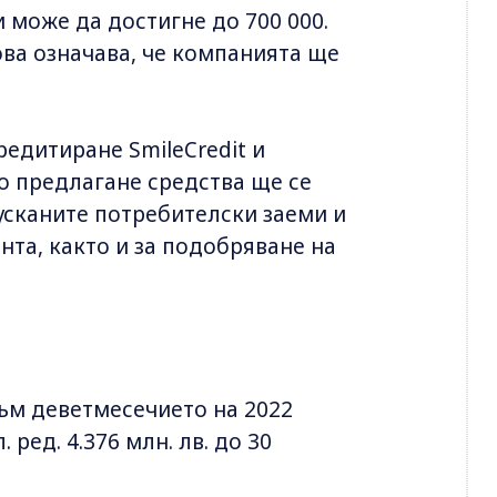
може да достигне до 700 000.
това означава, че компанията ще
редитиране SmileCredit и
о предлагане средства ще се
усканите потребителски заеми и
нта, както и за подобряване на
 към деветмесечието на 2022
. ред. 4.376 млн. лв. до 30