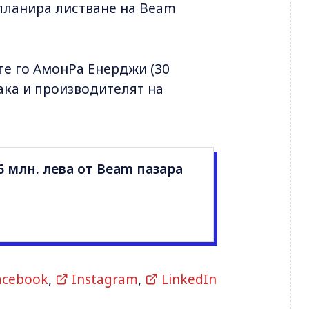
 планира листване на Beam
те го АмонРа Енерджи (30
ака и производителят на
 млн. лева от Beam пазара
acebook
,
Instagram
,
LinkedIn