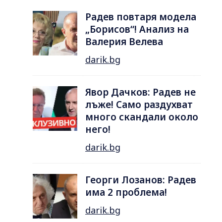
Радев повтаря модела
„Борисов“! Анализ на
Валерия Велева
darik.bg
Явор Дачков: Радев не
лъже! Само раздухват
много скандали около
него!
darik.bg
Георги Лозанов: Радев
има 2 проблема!
darik.bg