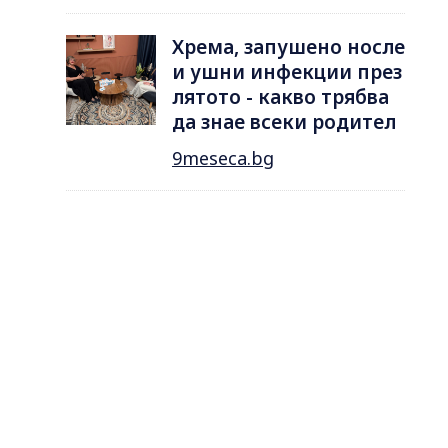
Хрема, запушено носле
и ушни инфекции през
лятотo - какво трябва
да знае всеки родител
9meseca.bg