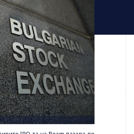
тирите IPO-та на Beam пазара до