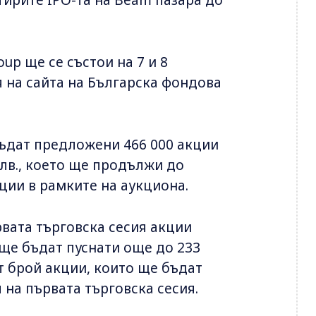
up ще се състои на 7 и 8
я на сайта на Българска фондова
бъдат предложени 466 000 акции
 лв., което ще продължи до
ции в рамките на аукциона.
рвата търговска сесия акции
 ще бъдат пуснати още до 233
ят брой акции, които ще бъдат
 на първата търговска сесия.