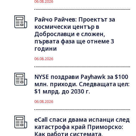
06.08.2026
Райчо Райчев: Проектът за
космически център в
Доброславци е сложен,
първата фаза ще отнеме 3
години
06.08.2026
NYSE поздрави Payhawk за $100
млн. приходи. Следващата цел:
$1 млрд. до 2030 г.
06.08.2026
eCall спаси двама испанци след
катастрофа край Приморско:
Как работи системата,