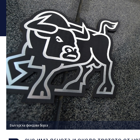
Българска фондова борса
ече има яснота и около третото от че