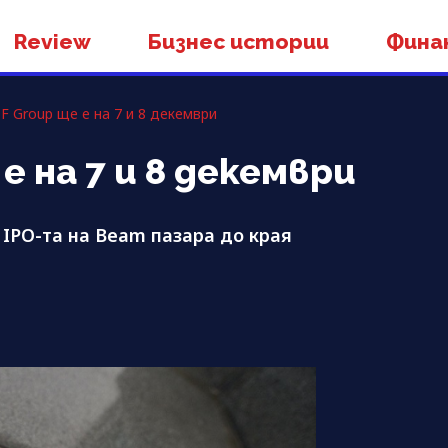
Review
Бизнес истории
Фина
TF Group ще е на 7 и 8 декември
 е на 7 и 8 декември
 IPO-та на Beam пазара до края