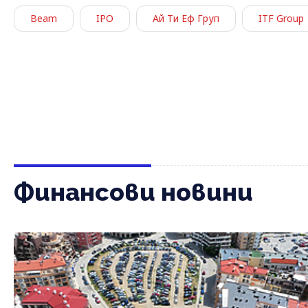
Beam
IPO
Ай Ти Еф Груп
ITF Group
Финансови новини