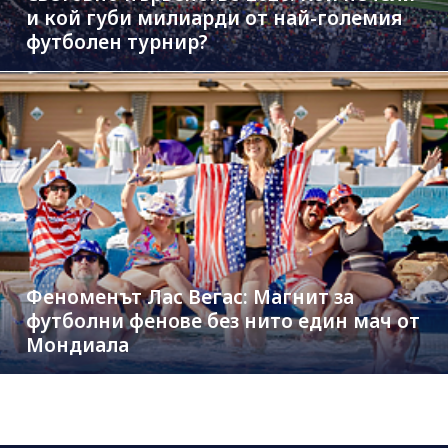
и кой губи милиарди от най-големия
футболен турнир?
Феноменът Лас Вегас: Магнит за
футболни фенове без нито един мач от
Мондиала