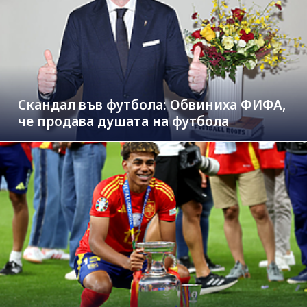
Скандал във футбола: Обвиниха ФИФА,
че продава душата на футбола