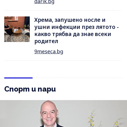
darik.bg
Хрема, запушено носле и
ушни инфекции през лятотo -
какво трябва да знае всеки
родител
9meseca.bg
Спорт и пари