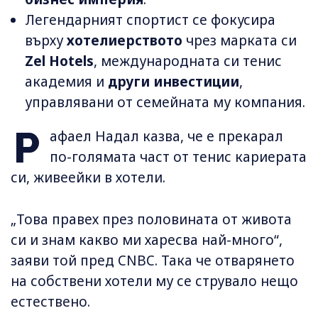
Легендарният спортист се фокусира
върху
хотелиерството
чрез марката си
Zel Hotels
, международната си тенис
академия и
други инвестиции
,
управлявани от семейната му компания.
Р
афаел Надал казва, че е прекарал
по-голямата част от тенис кариерата
си, живеейки в хотели.
„Това правех през половината от живота
си и знам какво ми харесва най-много“,
заяви той пред CNBC. Така че отварянето
на собствени хотели му се струвало нещо
естествено.