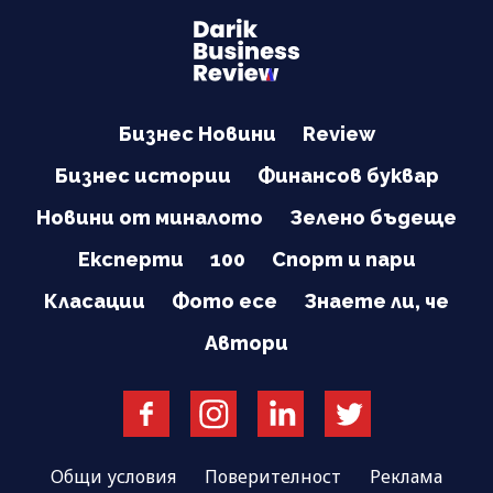
Бизнес Новини
Review
Бизнес истории
Финансов буквар
Новини от миналото
Зелено бъдеще
Експерти
100
Спорт и пари
Класации
Фото есе
Знаете ли, че
Автори
Общи условия
Поверителност
Реклама