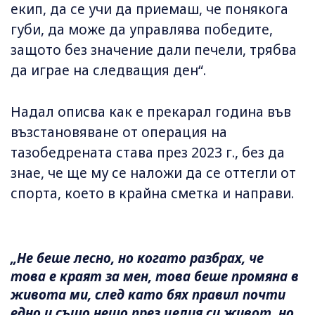
екип, да се учи да приемаш, че понякога
губи, да може да управлява победите,
защото без значение дали печели, трябва
да играе на следващия ден“.
Надал описва как е прекарал година във
възстановяване от операция на
тазобедрената става през 2023 г., без да
знае, че ще му се наложи да се оттегли от
спорта, което в крайна сметка и направи.
„Не беше лесно, но когато разбрах, че
това е краят за мен, това беше промяна в
живота ми, след като бях правил почти
едно и също нещо през целия си живот, но