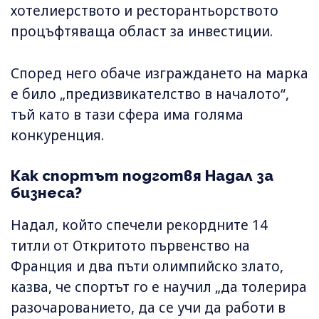
хотелиерството и ресторантьорството
процъфтяваща област за инвестиции.
Според него обаче изграждането на марка
е било „предизвикателство в началото“,
тъй като в тази сфера има голяма
конкуренция.
Как спортът подготвя Надал за
бизнеса?
Надал, който спечели рекордните 14
титли от Откритото първенство на
Франция и два пъти олимпийско злато,
казва, че спортът го е научил „да толерира
разочарованието, да се учи да работи в