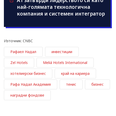
А1 затвърди лидерството си като
най-голямата технологична
компания и системен интегратор
Източник: CNBC
Рафаел Надал
инвестиции
Zel Hotels
Meliá Hotels International
хотелиерски бизнес
край на кариера
Рафа Надал Академия
тенис
бизнес
наградни фондове