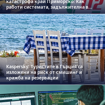
катастрофа край Приморско: Как
работи системата, задължителна в
новите коли
Kaspersky: Туристите в Гърция са
изложени на риск от смишинг и
кражба на резервации