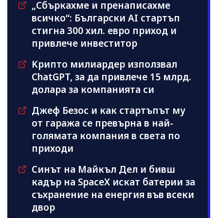
„Сбъркахме и пренаписахме
всичко“: Български AI стартъп
стигна 300 хил. евро приход и
привлече инвеститор
Kрипто милиардер използвал
ChatGPT, за да привлече 15 млрд.
долара за компанията си
Джеф Безос и как стартъпът му
от гаража се превърна в най-
голямата компания в света по
приходи
Синът на Майкъл Дeл и бивш
кадър на SpaceX искат батерии за
съхранение на енергия във всеки
двор