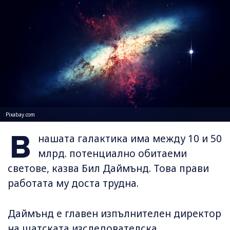
Pixabay.com
В
нашата галактика има между 10 и 50
млрд. потенциално обитаеми
светове, казва Бил Даймънд. Това прави
работата му доста трудна.
Даймънд е главен изпълнителен директор
на щатската изследователска