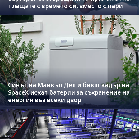
плащате с времето си, вместо с пари
Синът на Майкъл Дeл и бивш кадър на
SpaceX искат батерии за съхранение на
енергия във всеки двор