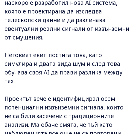
наскоро е разработил нова AI система,
която е проектирана да изследва
телескопски данни и да различава
евентуални реални сигнали от извънземни
от смущения.
Неговият екип постига това, като
симулира и двата вида шум и след това
обучава своя AI да прави разлика между
тях.
Проектът вече е идентифицирал осем
потенциални извънземни сигнала, които
не са били засечени с традиционните
анализи. Ма обаче смята, че тъй като
наблюденията все още не са повторени,