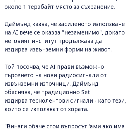
около 1 терабайт място за съхранение.
Даймънд казва, че засиленото използване
на AI вече се оказва "незаменимо", докато
неговият институт продължава да
издирва извънземни форми на живот.
Той посочва, че AI прави възможно
търсенето на нови радиосигнали от
извънземни източници. Даймънд
обяснява, че традиционно Seti
издирва теснолентови сигнали - като тези,
които се използват от хората.
"Винаги обаче стои въпросът 'ами ако има