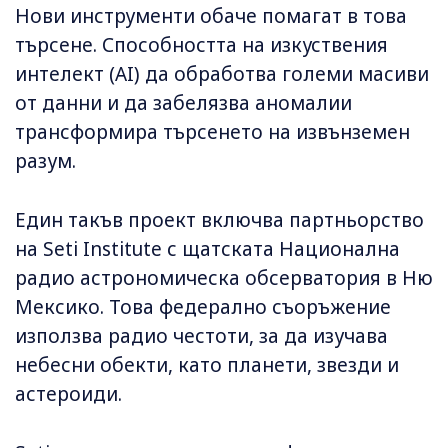
Нови инструменти обаче помагат в това
търсене. Способността на изкуствения
интелект (AI) да обработва големи масиви
от данни и да забелязва аномалии
трансформира търсенето на извънземен
разум.
Един такъв проект включва партньорство
на Seti Institute с щатската Национална
радио астрономическа обсерватория в Ню
Мексико. Това федерално съоръжение
използва радио честоти, за да изучава
небесни обекти, като планети, звезди и
астероиди.