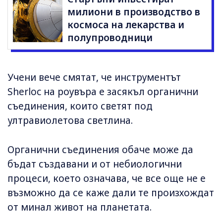
милиони в производство в
космоса на лекарства и
полупроводници
Учени вече смятат, че инструментът
Sherloc на роувъра е засякъл органични
съединения, които светят под
ултравиолетова светлина.
Органични съединения обаче може да
бъдат създавани и от небиологични
процеси, което означава, че все още не е
възможно да се каже дали те произхождат
от минал живот на планетата.