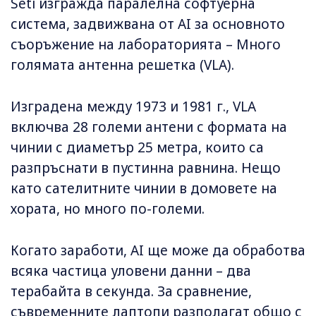
Seti изгражда паралелна софтуерна
система, задвижвана от AI за основното
съоръжение на лабораторията – Много
голямата антенна решетка (VLA).
Изградена между 1973 и 1981 г., VLA
включва 28 големи антени с формата на
чинии с диаметър 25 метра, които са
разпръснати в пустинна равнина. Нещо
като сателитните чинии в домовете на
хората, но много по-големи.
Когато заработи, AI ще може да обработва
всяка частица уловени данни – два
терабайта в секунда. За сравнение,
съвременните лаптопи разполагат общо с