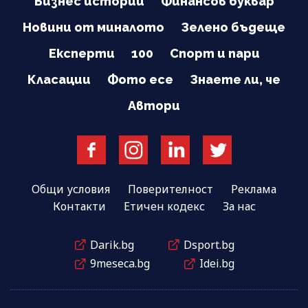
Бизнес истории
Финансов буквар
Новини от миналото
Зелено бъдеще
Експерти
100
Спорт и пари
Класации
Фото есе
Знаете ли, че
Автори
Общи условия
Поверителност
Реклама
Контакти
Етичен кодекс
За нас
Darik.bg
Dsport.bg
9meseca.bg
Idei.bg