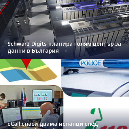
Schwarz Digits планира голям център за
данни в България
eCall спаси двама испанци след