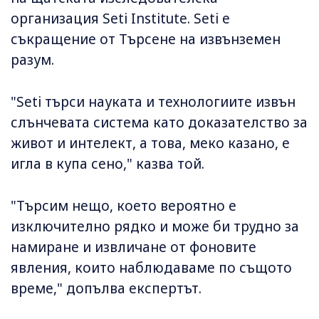
организация Seti Institute. Seti е
съкращение от Търсене на извънземен
разум.
"Seti търси науката и технологиите извън
слънчевата система като доказателство за
живот и интелект, а това, меко казано, е
игла в купа сено," казва той.
"Търсим нещо, което вероятно е
изключително рядко и може би трудно за
намиране и извличане от фоновите
явления, които наблюдаваме по същото
време," допълва експертът.