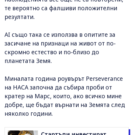
те вероятно са фалшиви положителни
резултати.
AI също така се използва в опитите за
засичане на признаци на живот от по-
скромно естество и по-близо до
планетата Земя.
Миналата година роувърът Perseverance
на НАСА започна да събира проби от
кратер на Марс, които, ако всичко мине
добре, ще бъдат върнати на Земята след
няколко години.
Стартъпи инвестират