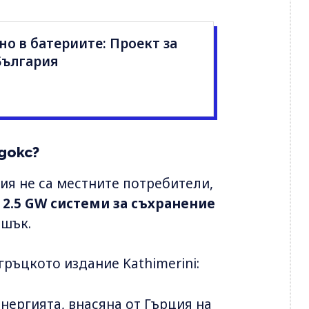
о в батериите: Проект за
България
докс?
ия не са местните потребители,
 2.5 GW системи за съхранение
ишък.
ръцкото издание Kathimerini:
нергията, внасяна от Гърция на