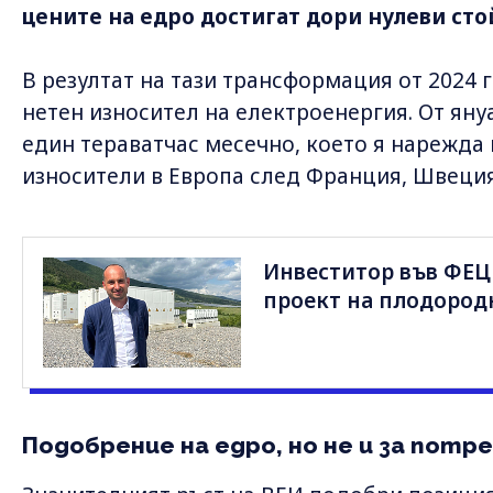
цените на едро достигат дори нулеви ст
В резултат на тази трансформация от 2024 г
нетен износител на електроенергия. От януа
един тераватчас месечно, което я нарежда 
износители в Европа след Франция, Швеция
Инвеститор във ФЕЦ
проект на плодород
Подобрение на едро, но не и за пот