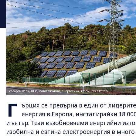
соларен парк, ВЕИ, фотоволтаици, енергетика, тръби, газ / Pexels
Г
ърция се превърна в един от лидерите
енергия в Европа, инсталирайки 18 0
и вятър. Тези възобновяеми енергийни изт
изобилна и евтина електроенергия в много 