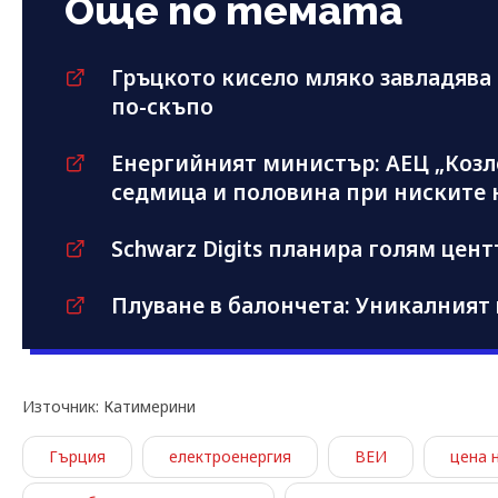
Още по темата
Гръцкото кисело мляко завладява 
по-скъпо
Енергийният министър: АЕЦ „Козл
седмица и половина при ниските 
Schwarz Digits планира голям цент
Плуване в балончета: Уникалният
Източник: Катимерини
Гърция
електроенергия
ВЕИ
цена 