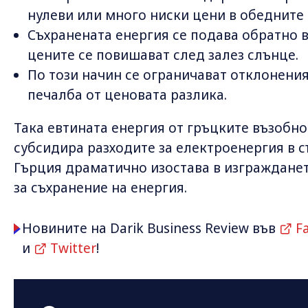
нулеви или много ниски цени в обедните 
Съхранената енергия се подава обратно 
цените се повишават след залез слънце.
По този начин се ограничават отклонения
печалба от ценовата разлика.
Така евтината енергия от гръцките възобн
субсидира разходите за електроенергия в с
Гърция драматично изостава в изгражданет
за съхранение на енергия.
Новините на Darik Business Review във
F
и
Twitter
!