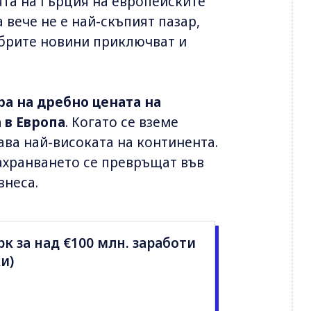
та на Гърция на европейските
 вече не е най-скъпият пазар,
обрите новини приключват и
ра на дребно цената на
 в Европа
. Когато се вземе
ава най-високата на континента.
хранването се превръщат във
знеса.
к за над €100 млн. заработи
и)