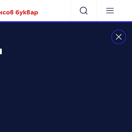
нсов буквар
я