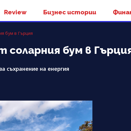
Review
Бизнес истории
Фина
ия бум в Гърция
т соларния бум в Гърци
за съхранение на енергия