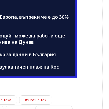
Европа, въпреки че е до 30%
одуй“ може да работи още
нива на Дунав
ър за данни в България
 вулканичен плаж на Кос
на тока
износ на ток