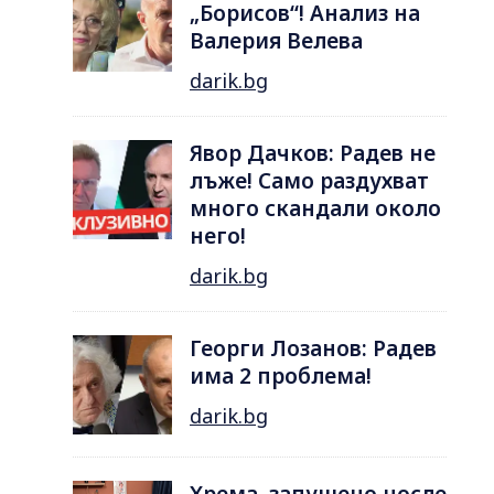
„Борисов“! Анализ на
Валерия Велева
darik.bg
Явор Дачков: Радев не
лъже! Само раздухват
много скандали около
него!
darik.bg
Георги Лозанов: Радев
има 2 проблема!
darik.bg
Хрема, запушено носле