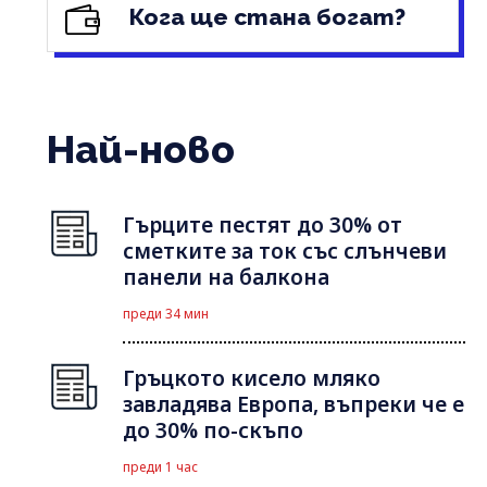
Кога ще стана богат?
Най-ново
Гърците пестят до 30% от
сметките за ток със слънчеви
панели на балкона
преди 34 мин
Гръцкото кисело мляко
завладява Европа, въпреки че е
до 30% по-скъпо
преди 1 час