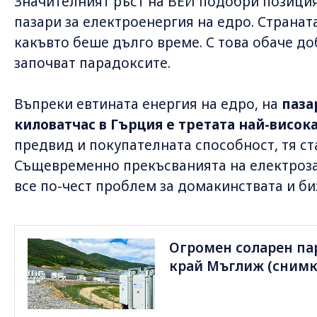
Значителният ръст на ВЕИ подобри позиция
пазари за електроенергия на едро. Страната
какъвто беше дълго време. С това обаче д
започват парадоксите.
Въпреки евтината енергия на едро, на
паза
киловатчас в Гърция е третата най-висока
предвид и покупателната способност, тя ст
Същевременно прекъсванията на електроза
все по-чест проблем за домакинствата и би
Огромен соларен пар
край Мъглиж (снимк