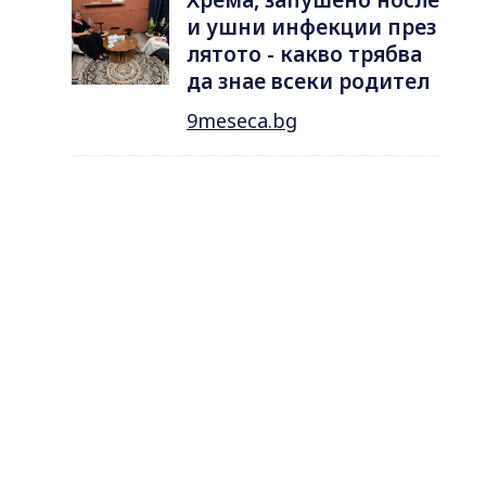
и ушни инфекции през
лятотo - какво трябва
да знае всеки родител
9meseca.bg