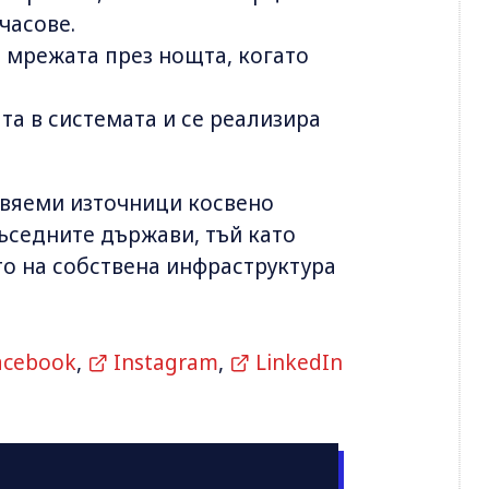
часове.
в мрежата през нощта, когато
та в системата и се реализира
овяеми източници косвено
ъседните държави, тъй като
о на собствена инфраструктура
acebook
,
Instagram
,
LinkedIn