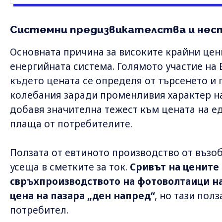
Системни предизвикателства и нес
Основната причина за високите крайни цен
енергийната система. Голямото участие на 
където цената се определя от търсенето и 
колебания заради променливия характер на
добавя значителна тежест към цената на ед
плаща от потребителите.
Ползата от евтиното производство от възо
усеща в сметките за ток.
Сривът на цените 
свръхпроизводството на фотоволтаици н
цена на пазара „ден напред“
, но тази пол
потребител.