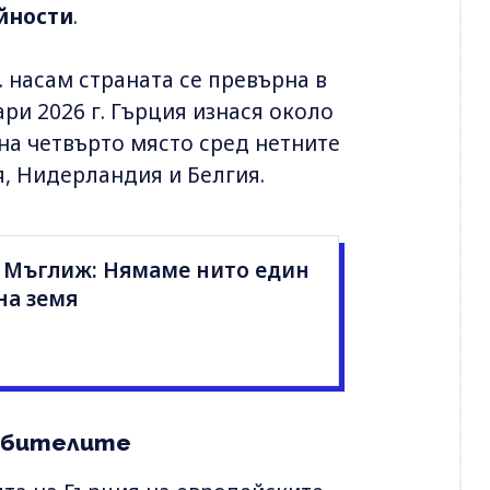
ойности
.
. насам страната се превърна в
ри 2026 г. Гърция изнася около
на четвърто място сред нетните
, Нидерландия и Белгия.
 Мъглиж: Нямаме нито един
на земя
ребителите