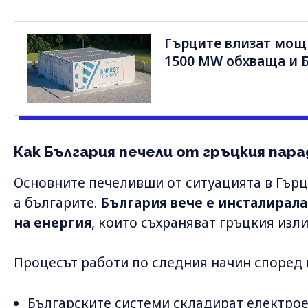
Гърците влизат мощн
1500 MW обхваща и 
Как България печели от гръцкия пара
Основните печеливши от ситуацията в Гърц
а българите.
България вече е инсталирала
на енергия
, които съхраняват гръцкия изл
Процесът работи по следния начин според г
Българските системи складират електрое