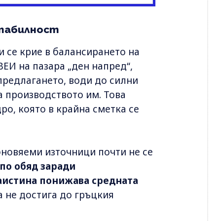
табилност
и се крие в балансирането на
ВЕИ на пазара „ден напред“,
предлагането, води до силни
 производството им. Това
ро, която в крайна сметка се
бновяеми източници почти не се
по обяд заради
аистина понижава средната
за не достига до гръцкия