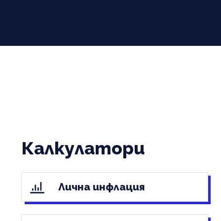
Калкулатори
Лична инфлация