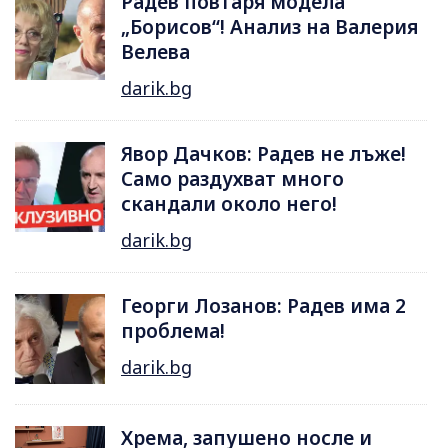
Радев повтаря модела
„Борисов“! Анализ на Валерия
Велева
darik.bg
Явор Дачков: Радев не лъже!
Само раздухват много
скандали около него!
darik.bg
Георги Лозанов: Радев има 2
проблема!
darik.bg
Хрема, запушено носле и