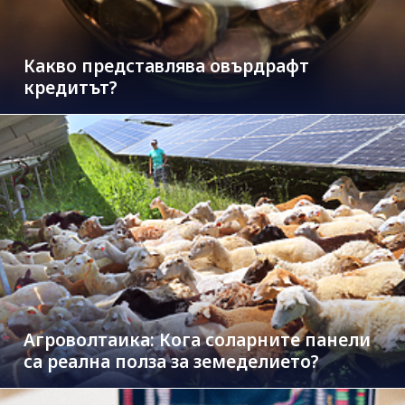
Какво представлява овърдрафт
кредитът?
Агроволтаика: Кога соларните панели
са реална полза за земеделието?