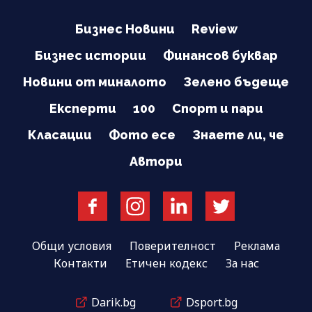
Бизнес Новини
Review
Бизнес истории
Финансов буквар
Новини от миналото
Зелено бъдеще
Експерти
100
Спорт и пари
Класации
Фото есе
Знаете ли, че
Автори
Общи условия
Поверителност
Реклама
Контакти
Етичен кодекс
За нас
Darik.bg
Dsport.bg