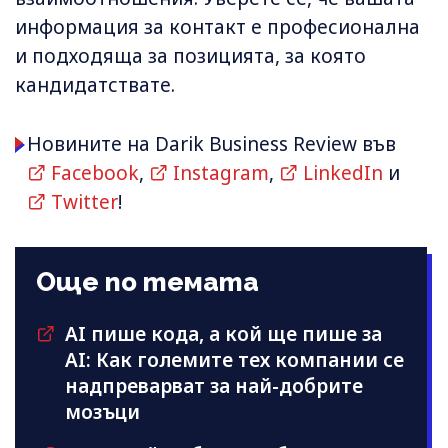
информация за контакт е професионална
и подходяща за позицията, за която
кандидатствате.
Новините на Darik Business Review във
Facebook
,
Instagram
,
LinkedIn
и
Twitter
!
Още по темата
AI пише кода, a кой ще пише за
AI: Как големите тех компании се
надпреварват за най-добрите
мозъци