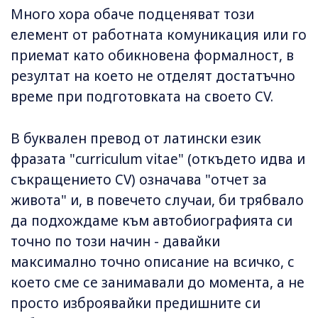
Много хора обаче подценяват този
елемент от работната комуникация или го
приемат като обикновена формалност, в
резултат на което не отделят достатъчно
време при подготовката на своето CV.
В буквален превод от латински език
фразата "curriculum vitae" (откъдето идва и
съкращението CV) означава "отчет за
живота" и, в повечето случаи, би трябвало
да подхождаме към автобиографията си
точно по този начин - давайки
максимално точно описание на всичко, с
което сме се занимавали до момента, а не
просто изброявайки предишните си