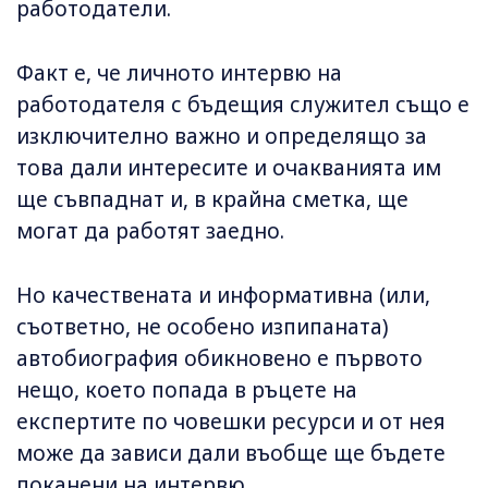
работодатели.
Факт е, че личното интервю на
работодателя с бъдещия служител също е
изключително важно и определящо за
това дали интересите и очакванията им
ще съвпаднат и, в крайна сметка, ще
могат да работят заедно.
Но качествената и информативна (или,
съответно, не особено изпипаната)
автобиография обикновено е първото
нещо, което попада в ръцете на
експертите по човешки ресурси и от нея
може да зависи дали въобще ще бъдете
поканени на интервю.