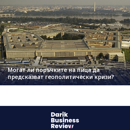
Могат ли поръчките на пица да
предсказват геополитически кризи?