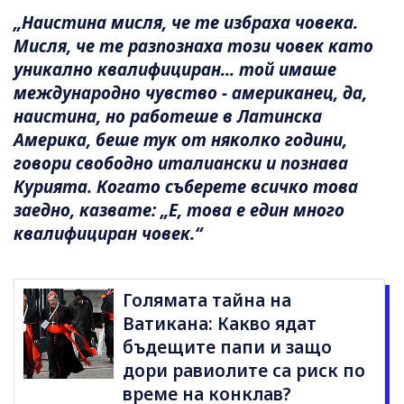
„Наистина мисля, че те избраха човека.
Мисля, че те разпознаха този човек като
уникално квалифициран... той имаше
международно чувство - американец, да,
наистина, но работеше в Латинска
Америка, беше тук от няколко години,
говори свободно италиански и познава
Курията. Когато съберете всичко това
заедно, казвате: „Е, това е един много
квалифициран човек.“
Голямата тайна на
Ватикана: Какво ядат
бъдещите папи и защо
дори равиолите са риск по
време на конклав?