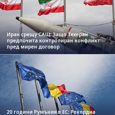
Иран срещу САЩ: Защо Техеран
предпочита контролиран конфликт
пред мирен договор
20 години Румъния в ЕС: Рекордна