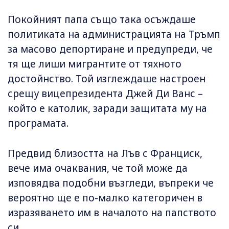
Покойният папа също така осъждаше
политиката на администрацията на Тръмп
за масово депортиране и предупреди, че
тя ще лиши мигрантите от тяхното
достойнство. Той изглеждаше настроен
срещу вицепрезидента Джей Ди Ванс –
който е католик, заради защитата му на
програмата.
Предвид близостта на Лъв с Франциск,
вече има очаквания, че той може да
изповядва подобни възгледи, въпреки че
вероятно ще е по-малко категоричен в
изразяването им в началото на папството
си.