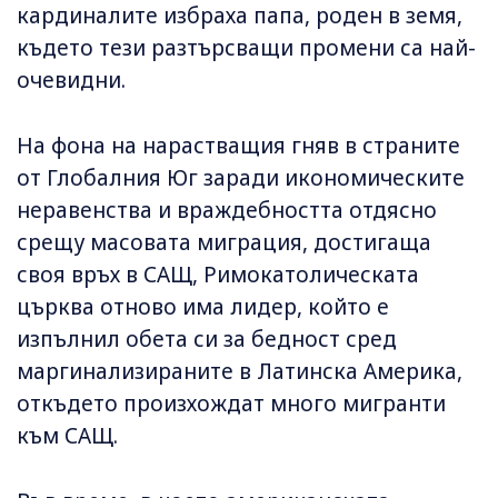
кардиналите избраха папа, роден в земя,
където тези разтърсващи промени са най-
очевидни.
На фона на нарастващия гняв в страните
от Глобалния Юг заради икономическите
неравенства и враждебността отдясно
срещу масовата миграция, достигаща
своя връх в САЩ, Римокатолическата
църква отново има лидер, който е
изпълнил обета си за бедност сред
маргинализираните в Латинска Америка,
откъдето произхождат много мигранти
към САЩ.