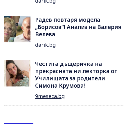
darik.bg
Радев повтаря модела
„Борисов“! Анализ на Валерия
Велева
darik.bg
Честита дъщеричка на
прекрасната ни лекторка от
Училищата за родители -
Симона Крумова!
9meseca.bg