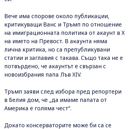
Вече има спорове около публикации,
критикуващи Ванс и Тръмп по отношение
на имиграционната политика от акаунт в X
на името на Превост. В акаунта няма
лична критика, но са препубликувани
статии и заглавия с такава. Също така не е
потвърдено, че акаунтът е свързан с
новоизбрания папа Лъв XIV.
Тръмп заяви след избора пред репортери
в Белия дом, че „да имаме папата от
Америка е голяма чест“.
Докато консерваторите може би са се