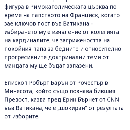
фигура в Римокатолическата църква по
време на папството на Франциск, когато
зае ключов пост във Ватикана -
избирането му е изявление от колегията
на кардиналите, че загрижеността на
покойния папа за бедните и относително
прогресивните доктринални теми от
мандата му ще бъдат запазени.
Епископ Робърт Барън от Рочестър в
Минесота, който също познава бившия
Превост, казва пред Ерин Бърнет от CNN
във Ватикана, че е „шокиран“ от резултата
от изборите.