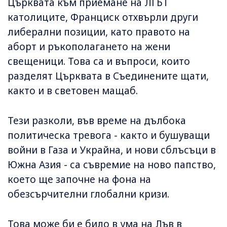
Църквата към приемане на ЛГБТ
католиците, Франциск отхвърли други
либерални позиции, като правото на
аборт и ръкополагането на жени
свещеници. Това са и въпроси, които
разделят Църквата в Съединените щати,
както и в световен мащаб.
Тези разколи, във време на дълбока
политическа тревога - както и бушуващи
войни в Газа и Украйна, и нови сблъсъци в
Южна Азия - са съвремие на ново папство,
което ще започне на фона на
обезсърчителни глобални кризи.
Това може би е било в ума на Лъв в