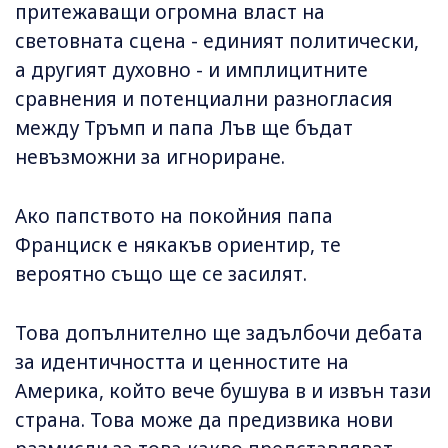
притежаващи огромна власт на
световната сцена - единият политически,
а другият духовно - и имплицитните
сравнения и потенциални разногласия
между Тръмп и папа Лъв ще бъдат
невъзможни за игнориране.
Ако папството на покойния папа
Франциск е някакъв ориентир, те
вероятно също ще се засилят.
Това допълнително ще задълбочи дебата
за идентичността и ценностите на
Америка, който вече бушува в и извън тази
страна. Това може да предизвика нови