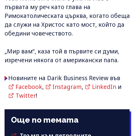
първата му реч като глава на
Римокатолическата църква, когато обеща
да служи на Христос като мост, който да
обедини човечеството.
„Мир вам“, каза той в първите си думи,
изречени някога от американски папа.
Новините на Darik Business Review във
Facebook
,
Instagram
,
LinkedIn
и
Twitter
!
Още по темата
Тръмп към петролните