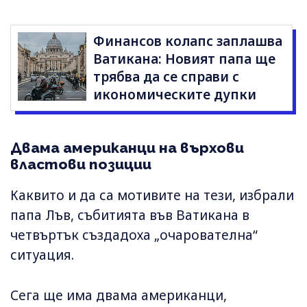
Финансов колапс заплашва
Ватикана: Новият папа ще
трябва да се справи с
икономическите дупки
Двама американци на върхови
властови позиции
Каквито и да са мотивите на тези, избрали
папа Лъв, събитията във Ватикана в
четвъртък създадоха „очарователна“
ситуация.
Сега ще има двама американци,