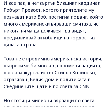
И все пак, в четвъртък бившият кардинал
Робърт Превост, когото приятелите му
познават като Боб, постигна подвиг, който
много американски вярващи смятаха, че
никога няма да доживеят да видят,
предизвиквайки изблици на гордост из
цялата страна.
Това не е предимно американска история,
въпреки че би могла да промени нацията,
посочва журналистът Стивън Колинсън,
отразяващ Белия дом и политиката в
Съединените щати и по света за CNN.
Но стотици милиони вярващи по света