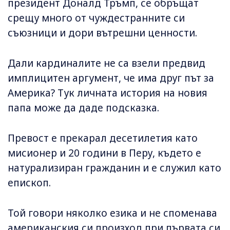
президент Доналд Тръмп, се обръщат
срещу много от чуждестранните си
съюзници и дори вътрешни ценности.
Дали кардиналите не са взели предвид
имплицитен аргумент, че има друг път за
Америка? Тук личната история на новия
папа може да даде подсказка.
Превост е прекарал десетилетия като
мисионер и 20 години в Перу, където е
натурализиран гражданин и е служил като
епископ.
Той говори няколко езика и не споменава
американския си произход при първата си