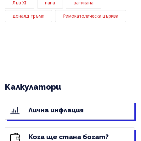
Лъв XI
папа
ватикана
доналд тръмп
Римокатолическа църква
Калкулатори
Лична инфлация
Кога ще стана богат?