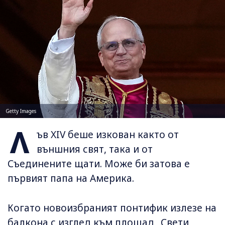
Getty Images
Л
ъв XIV беше изкован както от
външния свят, така и от
Съединените щати. Може би затова е
първият папа на Америка.
Когато новоизбраният понтифик излезе на
балкона с изглед към площад „Свети