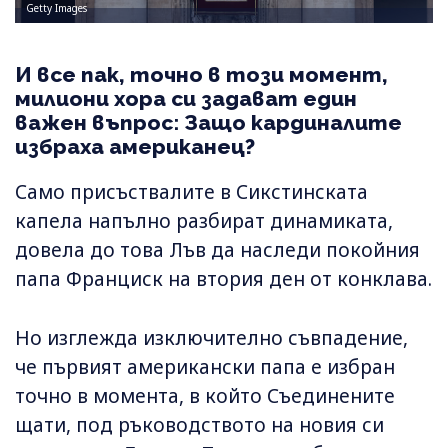
Getty Images
И все пак, точно в този момент,
милиони хора си задават един
важен въпрос: Защо кардиналите
избраха американец?
Само присъствалите в Сикстинската
капела напълно разбират динамиката,
довела до това Лъв да наследи покойния
папа Франциск на втория ден от конклава.
Но изглежда изключително съвпадение,
че първият американски папа е избран
точно в момента, в който Съединените
щати, под ръководството на новия си