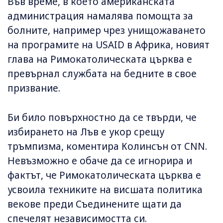
Във време, в което американската
администрация намалява помощта за
болните, например чрез унищожаването
на програмите на USAID в Африка, новият
глава на Римокатолическата църква е
превърнал службата на бедните в свое
призвание.
Би било повърхностно да се твърди, че
избирането на Лъв е укор срещу
тръмпизма, коментира Колинсън от CNN.
Невъзможно е обаче да се игнорира и
фактът, че Римокатолическата църква е
усвоила техниките на висшата политика
векове преди Съединените щати да
спечелят независимостта си.