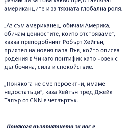
размисли за това какво представляват
американците и за тяхната глобална роля.
„Аз съм американец, обичам Америка,
обичам ценностите, които отстояваме“,
казва преподобният Робърт Хейгън,
приятел на новия папа Лъв, който описва
родения в Чикаго понтифик като човек с
дълбочина, сила и спокойствие.
„Понякога не сме перфектни, имаме
недостатъци“, каза Хейгън пред Джейк
Тапър от CNN в четвъртък.
„Понякога възприятието за нас е