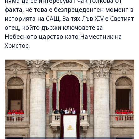
няма да се интересуват чак толкова от
факта, че това е безпрецедентен момент в
историята на САЩ. За тях Лъв XIV е Светият
отец, който държи ключовете за
Небесното царство като Наместник на
Христос.