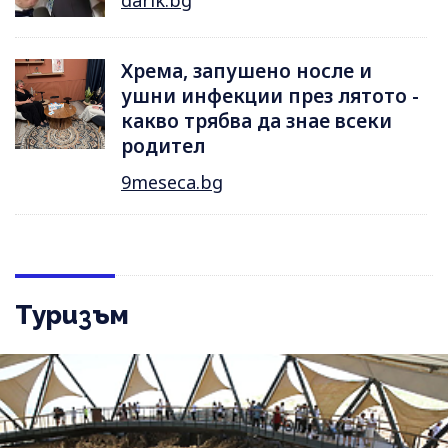
darik.bg
Хрема, запушено носле и
ушни инфекции през лятотo -
какво трябва да знае всеки
родител
9meseca.bg
Туризъм