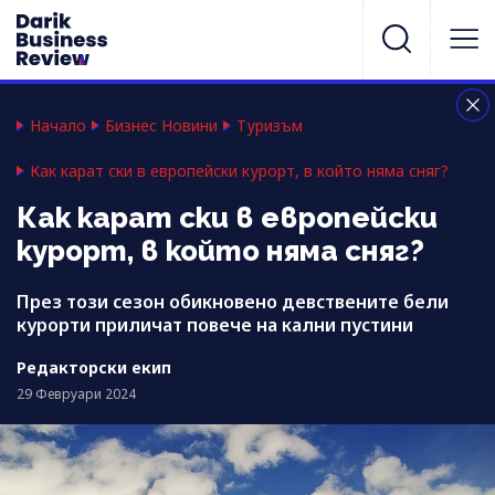
Начало
Бизнес Новини
Туризъм
Как карат ски в европейски курорт, в който няма сняг?
Как карат ски в европейски
курорт, в който няма сняг?
През този сезон обикновено девствените бели
курорти приличат повече на кални пустини
Редакторски екип
29 Февруари 2024