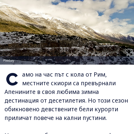
Pixabay
С
амо на час път с кола от Рим,
местните скиори са превърнали
Апенините в своя любима зимна
дестинация от десетилетия. Но този сезон
обикновено девствените бели курорти
приличат повече на кални пустини.