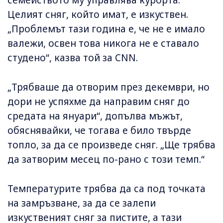
семейството му управлява курорта.
Целият сняг, който имат, е изкуствен.
„Проблемът тази година е, че не е имало
валежи, освен това никога не е ставало
студено“, казва той за CNN.
„Трябваше да отворим през декември, но
дори не успяхме да направим сняг до
средата на януари“, допълва мъжът,
обяснявайки, че тогава е било твърде
топло, за да се произведе сняг. „Ще трябва
да затворим месец по-рано с този темп.“
Температурите трябва да са под точката
на замръзване, за да се залепи
изкуственият сняг за пистите, а тази