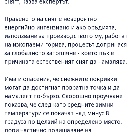
сняг", казва експертът.
Правенето на сняг е невероятно
енергийно интензивно и ако оръдията,
използвани за производството му, работят
на изкопаеми горива, процесът допринася
за глобалното затопляне - което пък е
причината естественият сняг да намалява.
Има и опасения, че снежните покривки
могат да достигнат повратна точка и да
намалеят по-бързо. Скорошно проучване
показва, че след като средните зимни
температури се покачат над минус 8
градуса по Целзий на определено място,
дори частично повишаване на