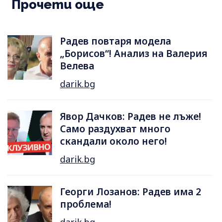
Прочети още
Радев повтаря модела
„Борисов“! Анализ на Валерия
Велева
darik.bg
Явор Дачков: Радев не лъже!
Само раздухват много
скандали около него!
darik.bg
Георги Лозанов: Радев има 2
проблема!