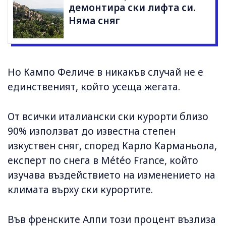
демонтира ски лифта си.
Няма сняг
Но Кампо Феличе в никакъв случай не е
единственият, който усеща жегата.
От всички италиански ски курорти близо
90% използват до известна степен
изкуствен сняг, според Карло Карманьола,
експерт по снега в Météo France, който
изучава въздействието на изменението на
климата върху ски курортите.
Във френските Алпи този процент възлиза