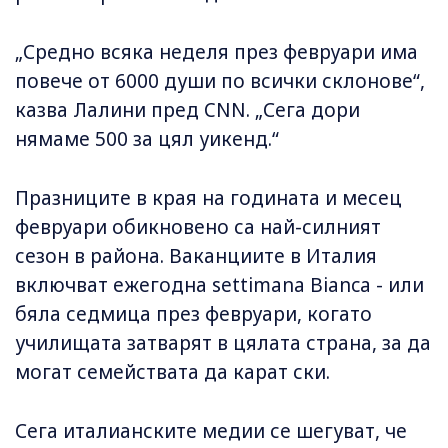
„Средно всяка неделя през февруари има
повече от 6000 души по всички склонове“,
казва Лалини пред CNN. „Сега дори
нямаме 500 за цял уикенд.“
Празниците в края на годината и месец
февруари обикновено са най-силният
сезон в района. Ваканциите в Италия
включват ежегодна settimana Bianca - или
бяла седмица през февруари, когато
училищата затварят в цялата страна, за да
могат семействата да карат ски.
Сега италианските медии се шегуват, че