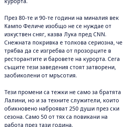
курорта.
През 80-те и 90-те години на миналия век
Кампо Феличе изобщо не се нуждае от
изкуствен сняг, казва Лука пред CNN.
Снежната покривка е толкова сериозна, че
трябва да се изгребва от прозорците в
ресторантите и баровете на курорта. Сега
същите тези заведения стоят затворени,
заобиколени от мръсотия.
Тези промени са тежки не само за братята
Лалини, но и за техните служители, които
обикновено наброяват 250 души през ски
сезона. Само 50 от тях са повикани на
работа през тази година.