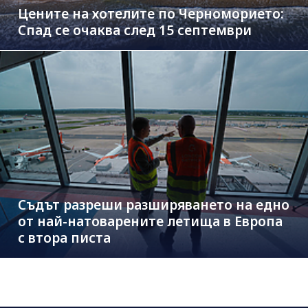
Цените на хотелите по Черноморието:
Спад се очаква след 15 септември
Съдът разреши разширяването на едно
от най-натоварените летища в Европа
с втора писта