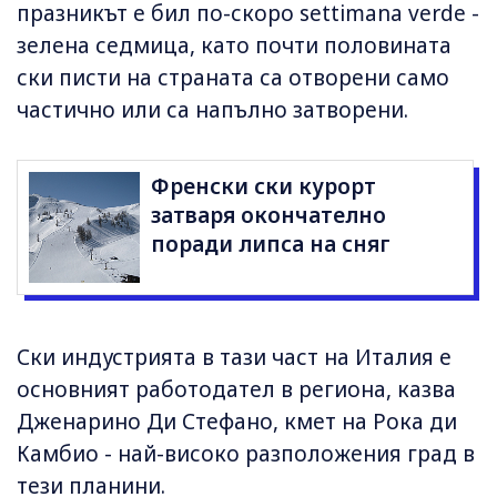
празникът е бил по-скоро settimana verde -
зелена седмица, като почти половината
ски писти на страната са отворени само
частично или са напълно затворени.
Френски ски курорт
затваря окончателно
поради липса на сняг
Ски индустрията в тази част на Италия е
основният работодател в региона, казва
Дженарино Ди Стефано, кмет на Рока ди
Камбио - най-високо разположения град в
тези планини.