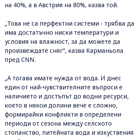
на 40%, а в Австрия на 80%, казва той.
„Това не са перфектни системи - трябва да
има достатъчно ниски температури и
условия на влажност, за да можете да
произвеждате сняг“, казва Карманьола
пред CNN.
„А тогава имате нужда от вода. И днес
един от най-чувствителните въпроси е
наличието и достъпът до водни ресурси,
което в някои долини вече е сложно,
формирайки конфликти в определени
периоди от сезона между селското
стопанство, питейната вода и изкуствения