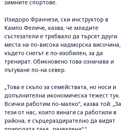
зимните спортове.
Изидоро Франчези, ски инструктор в
Кампо Феличе, казва, че младите
състезатели е трябвало да търсят други
места на по-висока надморска височина,
където снегът е по-изобилен, за да
тренират. Обикновено това означава и
пътуване по-на север.
„Това е скъпо за семействата, но носи и
допълнителна икономическа тежест тук.
Всички работим по-малко“, казва той. „За
тези от нас, които винаги са работили в
района, е сърцераздирателно да видят
природата така „развалена“.“