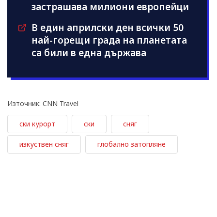
застрашава милиони европейци
В един априлски ден всички 50
най-горещи града на планетата
са били в една държава
Източник: CNN Travel
ски курорт
ски
сняг
изкуствен сняг
глобално затопляне