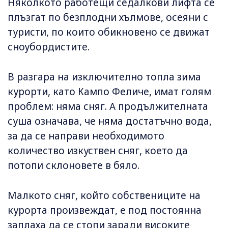
Няколкото работещи седалкови лифта се
плъзгат по безплодни хълмове, осеяни с
туристи, по които обикновено се движат
сноубордистите.
В разгара на изключително топла зима
курорти, като Кампо Феличе, имат голям
проблем: няма сняг. А продължителната
суша означава, че няма достатъчно вода,
за да се направи необходимото
количество изкуствен сняг, коeто да
потопи склоновете в бяло.
Малкото сняг, който собствениците на
курорта произвеждат, е под постоянна
заплаха да се стопи заради високите