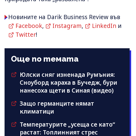
Новините на Darik Business Review във
Facebook
,
Instagram
,
LinkedIn
и
Twitter
!
Още по темата
Юлски сняг изненада Румъния:
Сноуборд караха в Бучедж, бури
нанесоха щети в Синая (видео)
Защо германците нямат
климатици
Температурите „усеща се като“
растат: Топлинният стрес