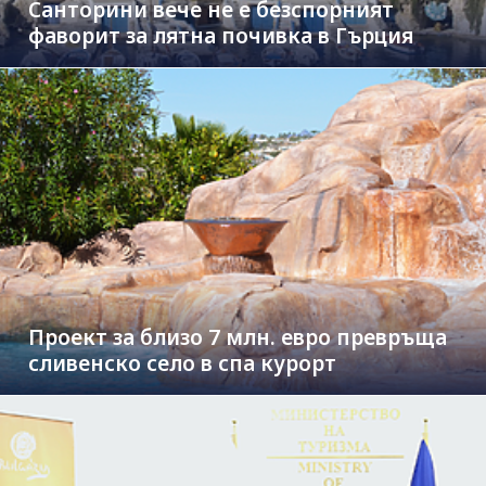
Санторини вече не е безспорният
фаворит за лятна почивка в Гърция
Проект за близо 7 млн. евро превръща
сливенско село в спа курорт