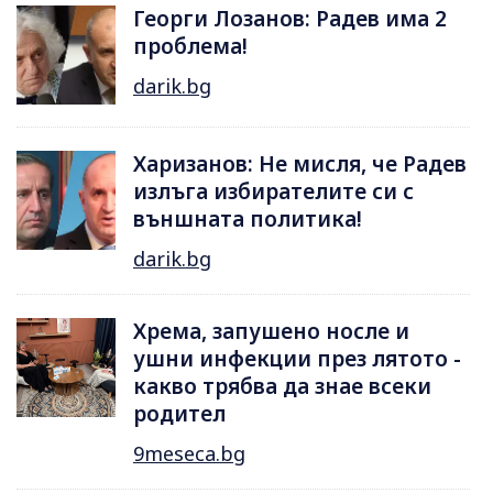
Георги Лозанов: Радев има 2
проблема!
darik.bg
Харизанов: Не мисля, че Радев
излъга избирателите си с
външната политика!
darik.bg
Хрема, запушено носле и
ушни инфекции през лятотo -
какво трябва да знае всеки
родител
9meseca.bg