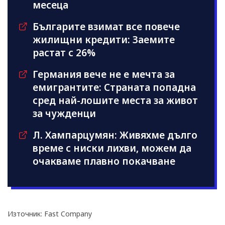
месеца
Българите взимат все повече
жилищни кредити: Заемите
растат с 26%
Германия вече не е мечта за
емигрантите: Страната попадна
сред най-лошите места за живот
за чужденци
Л. Хампарцумян: Живяхме дълго
време с ниски лихви, можем да
очакваме плавно покачване
Източник: Fast Company