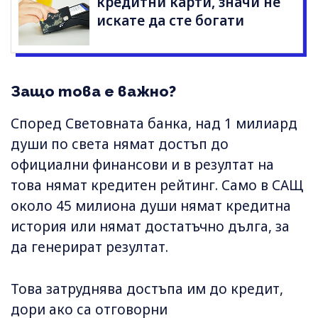
кредитни карти, значи не
искате да сте богати
Защо това е важно?
Според Световната банка, над 1 милиард
души по света нямат достъп до
официални финансови и в резултат на
това нямат кредитен рейтинг. Само в САЩ
около 45 милиона души нямат кредитна
история или нямат достатъчно дълга, за
да генерират резултат.
Това затруднява достъпа им до кредит,
дори ако са отговорни