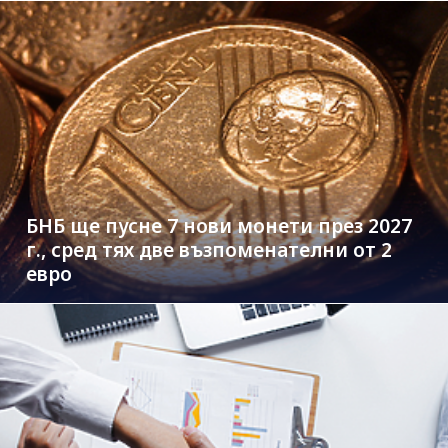
БНБ ще пусне 7 нови монети през 2027
г., сред тях две възпоменателни от 2
евро