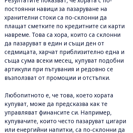
Резултатите показват, че хората с по-
постоянни навици за пазаруване на
хранителни стоки са по-склонни да
плащат сметките по кредитните си карти
навреме. Това са хора, които са склонни
да пазаруват в един и същи ден от
седмицата, харчат приблизително една и
съща сума всеки месец, купуват подобни
артикули при пътувания и редовно се
възползват от промоции и отстъпки.
Любопитното е, че това, което хората
купуват, може да предсказва как те
управляват финансите си. Например,
купувачите, които често пазаруват цигари
или енергийни напитки, са по-склонни да