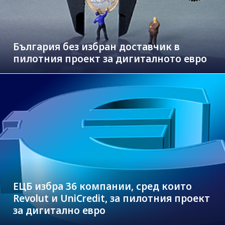
България без избран доставчик в
пилотния проект за дигиталното евро
ЕЦБ избра 36 компании, сред които
Revolut и UniCredit, за пилотния проект
за дигитално евро