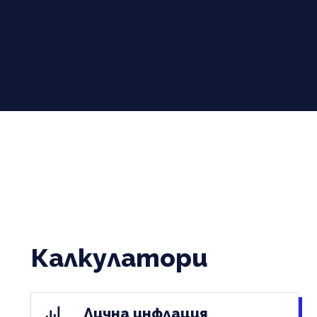
Калкулатори
Лична инфлация