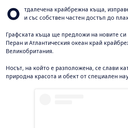
О
тдалечена крайбрежна къща, изправ
и със собствен частен достъп до плажа
Графската къща ще предложи на новите си 
Перан и Атлантическия океан край крайбре
Великобритания.
Носът, на който е разположена, се слави к
природна красота и обект от специален нау