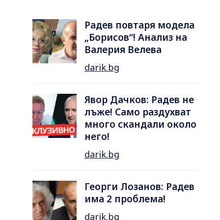
Радев повтаря модела
„Борисов“! Анализ на
Валерия Велева
darik.bg
Явор Дачков: Радев не
лъже! Само раздухват
много скандали около
него!
darik.bg
Георги Лозанов: Радев
има 2 проблема!
darik.bg