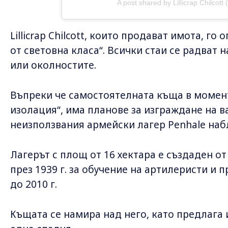
A post shared by Lillicrap Chilcott (
Lillicrap Chilcott, които продават имота, г
от световна класа“. Всички стаи се радват 
или околностите.
Въпреки че самостоятелната къща в момент
изолация“, има планове за изграждане на 
неизползвания армейски лагер Penhale наб
Лагерът с площ от 16 хектара е създаден о
през 1939 г. за обучение на артилеристи и
до 2010 г.
Къщата се намира над него, като предлага