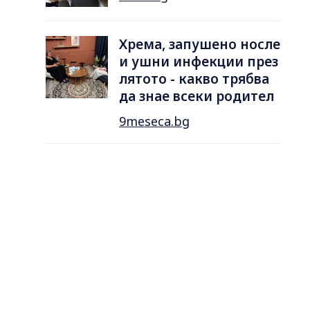
Хрема, запушено носле
и ушни инфекции през
лятотo - какво трябва
да знае всеки родител
9meseca.bg