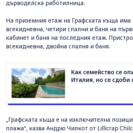
дърводелска работилница.
На приземния етаж на Графската къща има 
всекидневна, четири спални и баня на първ
кабинет и баня на последния етаж. Пристро
всекидневна, двойна спалня и баня.
Как семейство се оп
Италия, но се сдоби
„Графската къща е на изключителна позиция
плажа“, казва Андрю Чилкот от Lillicrap Chilc