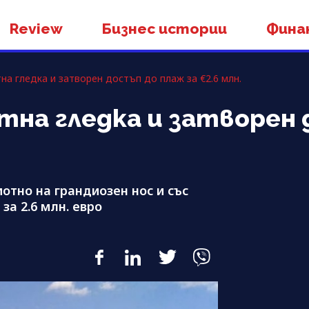
Review
Бизнес истории
Фина
на гледка и затворен достъп до плаж за €2.6 млн.
ятна гледка и затворен
тно на грандиозен нос и със
за 2.6 млн. евро