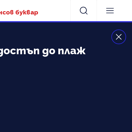
нсов буквар
 достъп до плаж