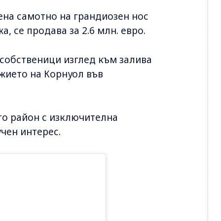
ена самотно на грандиозен нос
, се продава за 2.6 млн. евро.
собственици изглед към залива
жието на Корнуол във
ато район с изключителна
чен интерес.