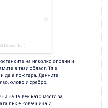
@lillicrapchilcott)
останките на няколко оловни и
мите в тази област. Тя е
 и да е по-стара. Данните
язо, олово и сребро.
ни на 19 век като място за
ата пък е ковачница и