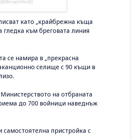
@lillicrapchilcott)
о описват като „крайбрежна къща
на гледка към бреговата линия
а се намира в „прекрасна
ваканционно селище с 90 къщи в
лизо.
т Министерството на отбраната
 приема до 700 войници наведнъж
 и самостоятелна пристройка с