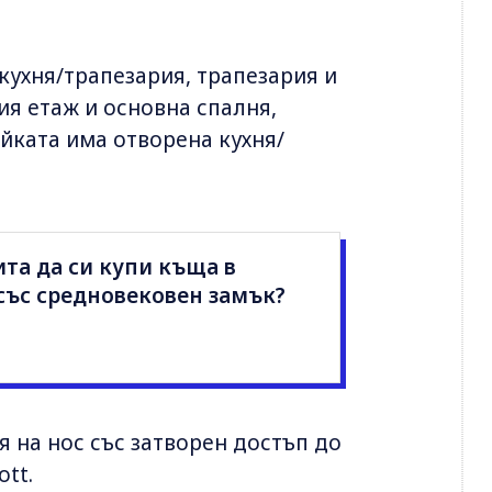
кухня/трапезария, трапезария и
ия етаж и основна спалня,
йката има отворена кухня/
ита да си купи къща в
 със средновековен замък?
 на нос със затворен достъп до
ott.