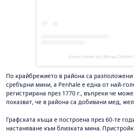
A post shared by Lillicrap Chilcott (
По крайбрежието в района са разположени 
сребърни мини, а Penhale е една от най-голе
регистрирана през 1770 г., въпреки че може
показват, че в района са добивани мед, жел
Графската къща е построена през 60-те годи
настаняване към близката мина. Пристройк