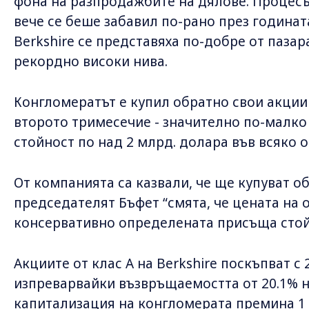
фона на разпродажбите на дялове. Процесъ
вече се беше забавил по-рано през годинат
Berkshire се представяха по-добре от пазар
рекордно високи нива.
Конгломератът е купил обратно свои акции 
второто тримесечие - значително по-малко
стойност по над 2 млрд. долара във всяко 
От компанията са казвали, че ще купуват о
председателят Бъфет “смята, че цената на 
консервативно определената присъща стойн
Акциите от клас А на Berkshire поскъпват с 
изпреварвайки възвръщаемостта от 20.1% н
капитализация на конгломерата премина 1 