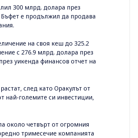
рлил 300 млрд. долара през
н Бъфет е продължил да продава
ания.
личение на своя кеш до 325.2
ение с 276.9 млрд. долара през
през уикенда финансов отчет на
растат, след като Оракулът от
от най-големите си инвестиции,
ла около четвърт от огромния
о поредно тримесечие компанията