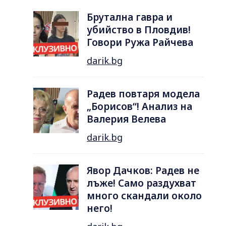
Брутална гавра и
убийство в Пловдив!
Говори Ружа Райчева
darik.bg
Радев повтаря модела
„Борисов“! Анализ на
Валерия Велева
darik.bg
Явор Дачков: Радев не
лъже! Само раздухват
много скандали около
него!