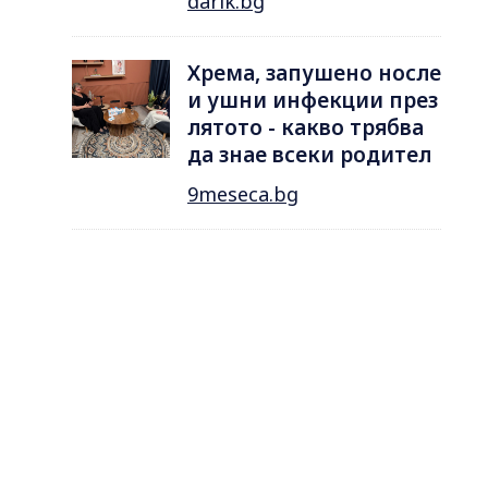
darik.bg
Хрема, запушено носле
и ушни инфекции през
лятотo - какво трябва
да знае всеки родител
9meseca.bg