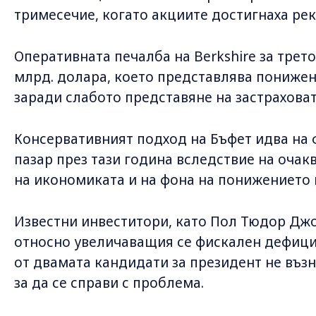
тримесечие, когато акциите достигнаха ре
Оперативната печалба на Berkshire за трето
млрд. долара, което представлява понижен
заради слабото представяне на застрахова
Консервативният подход на Бъфет идва на 
пазар през тази година вследствие на очак
на икономиката и на фона на понижението н
Известни инвеститори, като Пол Тюдор Джо
относно увеличаващия се фискален дефицит
от двамата кандидати за президент не въз
за да се справи с проблема.