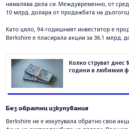
намалява дела си. Междувременно, от среда
10 млрд. долара от продажбата на дългогод
Като цяло, 94-годишният инвеститор е про
Berkshire е пласирала акции за 36.1 млрд. 
Колко струват днес 
години в любимия ф
Без обратни изкупувания
Berkshire не е изкупувала обратно свои акц