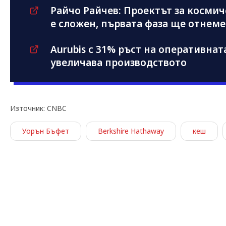
Райчо Райчев: Проектът за косми
е сложен, първата фаза ще отнеме
Aurubis с 31% ръст на оперативнат
увеличава производството
Източник: CNBC
Уорън Бъфет
Berkshire Hathaway
кеш