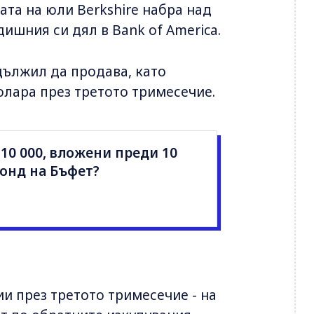
та на юли Berkshire набра над
ишния си дял в Bank of America.
дължил да продава, като
долара през третото тримесечие.
$10 000, вложени преди 10
онд на Бъфет?
ии през третото тримесечие - на