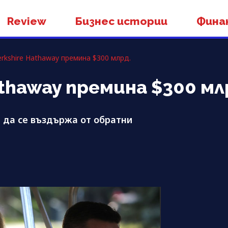
Review
Бизнес истории
Фина
rkshire Hathaway премина $300 млрд.
thaway премина $300 мл
 да се въздържа от обратни