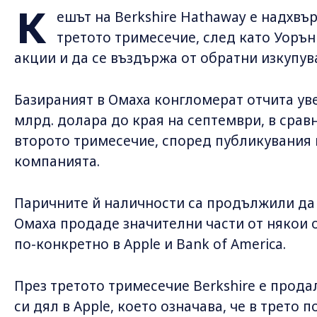
К
ешът на Berkshire Hathaway е надхвъ
третото тримесечие, след като Уоръ
акции и да се въздържа от обратни изкупув
Базираният в Омаха конгломерат отчита уве
млрд. долара до края на септември, в сравн
второто тримесечие, според публикувания 
компанията.
Паричните й наличности са продължили да 
Омаха продаде значителни части от някои 
по-конкретно в Apple и Bank of America.
През третото тримесечие Berkshire е прода
си дял в Apple, което означава, че в трет