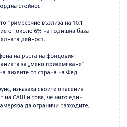
кордна стойност.
то тримесечие възлиза на 10.1
ие от около 6% на годишна база
телната дейност.
фона на ръста на фондовия
ванията за „меко приземяване“
а лихвите от страна на Фед.
унс, изказаха своите опасения
 на САЩ и това, че нито един
намерява да ограничи разходите,