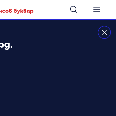
нсов буквар
рд.