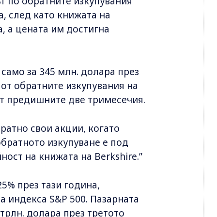
т по обратните изкупувания
а, след като книжата на
а, а цената им достигна
само за 345 млн. долара през
 от обратните изкупувания на
от предишните две тримесечия.
братно свои акции, когато
обратното изкупуване е под
ост на книжата на Berkshire.”
25% през тази година,
а индекса S&P 500. Пазарната
трлн. долара през третото