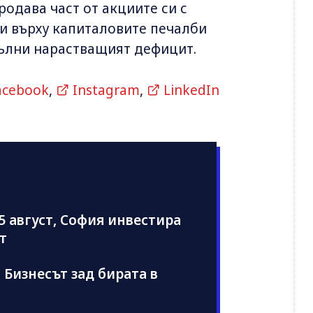
родава част от акциите си с
ки върху капиталовите печалби
пълни нарастващият дефицит.
acebook
,
Instagram
,
LinkedIn
5 август, София инвестира
т
: Бизнесът зад бирата в