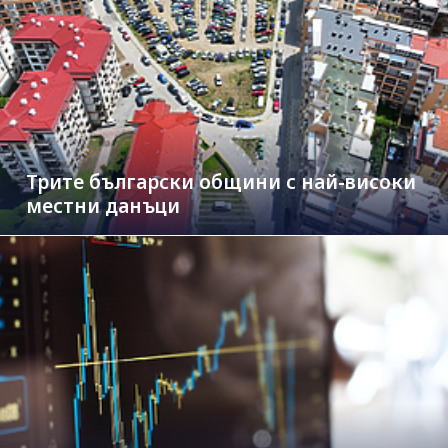
Трите български общини с най-високи
местни данъци