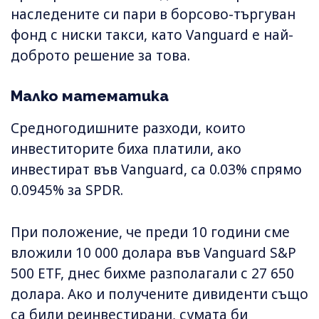
наследените си пари в борсово-търгуван
фонд с ниски такси, като Vanguard е най-
доброто решение за това.
Малко математика
Средногодишните разходи, които
инвеститорите биха платили, ако
инвестират във Vanguard, са 0.03% спрямо
0.0945% за SPDR.
При положение, че преди 10 години сме
вложили 10 000 долара във Vanguard S&P
500 ETF, днес бихме разполагали с 27 650
долара. Ако и получените дивиденти също
са били реинвестирани, сумата би