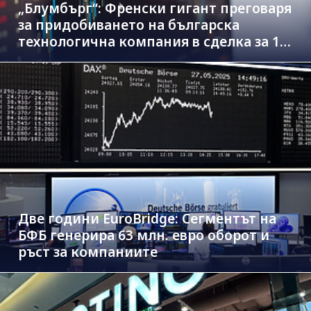
„Блумбърг“: Френски гигант преговаря
за придобиването на българска
технологична компания в сделка за 1.3
млрд. евро
Две години EuroBridge: Сегментът на
БФБ генерира 63 млн. евро оборот и
ръст за компаниите