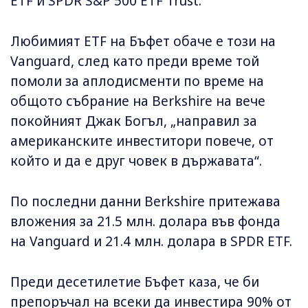
ETF и SPDR S&P 500 ETF Trust.
Любимият ETF на Бъфет обаче е този на
Vanguard, след като преди време той
помоли за аплодисменти по време на
общото събрание на Berkshire на вече
покойният Джак Богъл, „направил за
американските инвеститори повече, от
който и да е друг човек в държавата“.
По последни данни Berkshire притежава
вложения за 21.5 млн. долара във фонда
на Vanguard и 21.4 млн. долара в SPDR ETF.
Преди десетилетие Бъфет каза, че би
препоръчал на всеки да инвестира 90% от