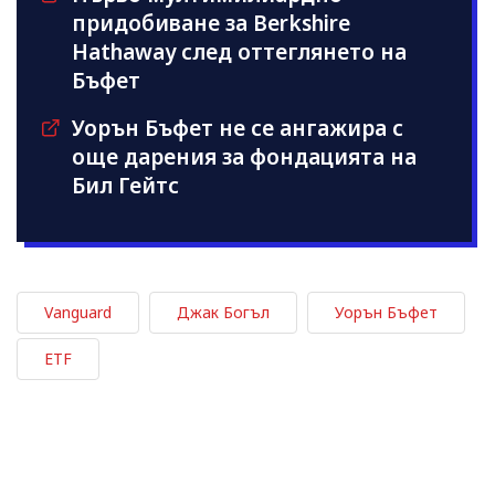
придобиване за Berkshire
Hathaway след оттеглянето на
Бъфет
Уорън Бъфет не се ангажира с
още дарения за фондацията на
Бил Гейтс
Vanguard
Джак Богъл
Уорън Бъфет
ETF