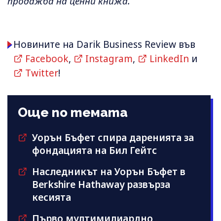
продажба на ценни книжа.
Новините на Darik Business Review във
Facebook
,
Instagram
,
LinkedIn
и
Twitter
!
Още по темата
Уорън Бъфет спира даренията за
фондацията на Бил Гейтс
Наследникът на Уорън Бъфет в
Berkshire Hathaway развърза
кесията
Първо мултимилиардно