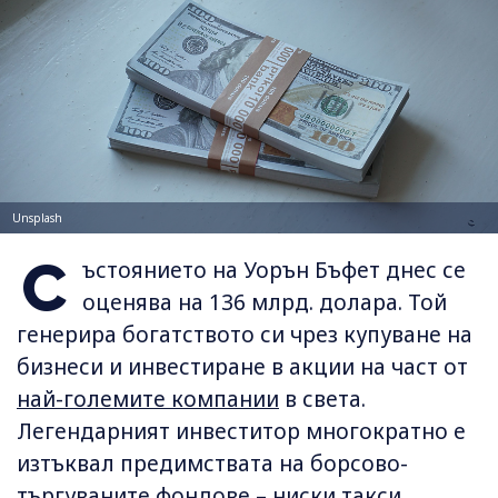
Unsplash
С
ъстоянието на Уорън Бъфет днес се
оценява на 136 млрд. долара. Той
генерира богатството си чрез купуване на
бизнеси и инвестиране в акции на част от
най-големите компании
в света.
Легендарният инвеститор многократно е
изтъквал предимствата на борсово-
търгуваните фондове – ниски такси,