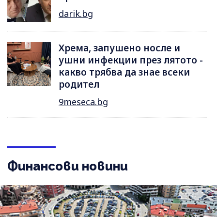
darik.bg
Хрема, запушено носле и
ушни инфекции през лятотo -
какво трябва да знае всеки
родител
9meseca.bg
Финансови новини