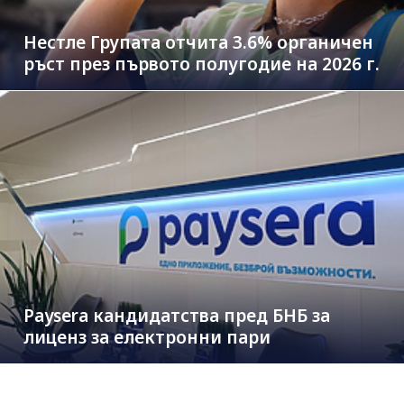
Нестле Групата отчита 3.6% органичен
ръст през първото полугодие на 2026 г.
Paysera кандидатства пред БНБ за
лиценз за електронни пари