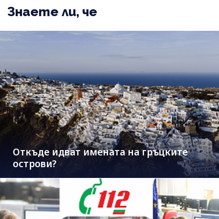
Знаете ли, че
Откъде идват имената на гръцките
острови?