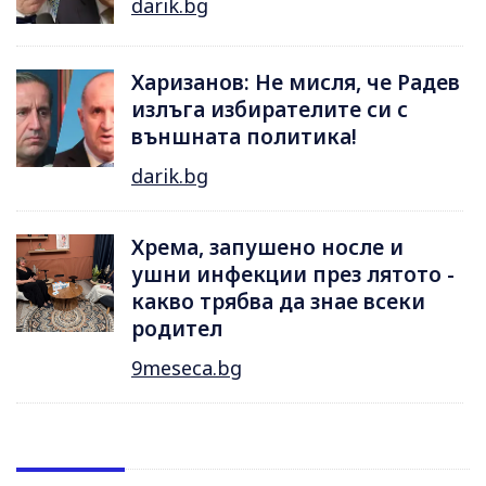
darik.bg
Харизанов: Не мисля, че Радев
излъга избирателите си с
външната политика!
darik.bg
Хрема, запушено носле и
ушни инфекции през лятотo -
какво трябва да знае всеки
родител
9meseca.bg