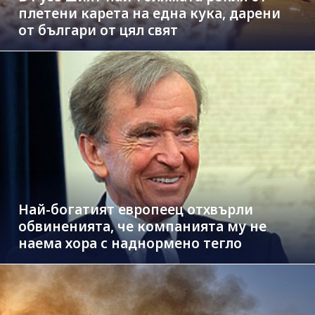
плетени карета на една кука, дарени
от българи от цял свят
Най-богатият европеец отхвърли
обвиненията, че компанията му не
наема хора с наднормено тегло