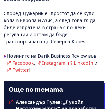
Според Дужарик е „просто“ да се купи
кола в Европа и Азия, а след това тя да
бъде изпратена в страна с по-леки
регулации и оттам да бъде
транспортирана до Северна Корея.
Новините на Darik Business Review във
Facebook
,
Instagram
,
LinkedIn
и
Twitter
!
Още по темата
Александър Пулев: „Лукойл
Нефтохим Бургас“ не преработва