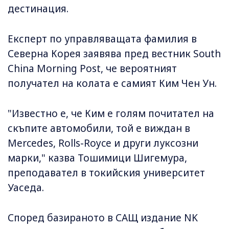
дестинация.
Експерт по управляващата фамилия в
Северна Корея заявява пред вестник South
China Morning Post, че вероятният
получател на колата е самият Ким Чен Ун.
"Известно е, че Ким е голям почитател на
скъпите автомобили, той е виждан в
Mercedes, Rolls-Royce и други луксозни
марки," казва Тошимици Шигемура,
преподавател в токийския университет
Уаседа.
Според базираното в САЩ издание NK