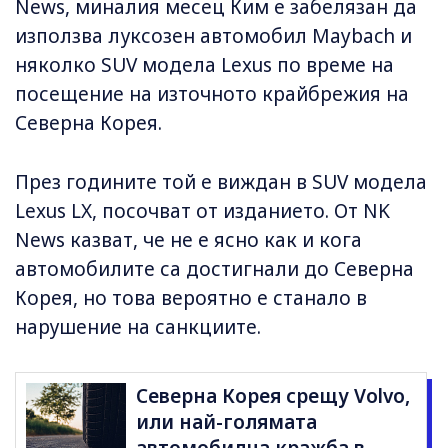
News, миналия месец Ким е забелязан да
използва луксозен автомобил Maybach и
няколко SUV модела Lexus по време на
посещение на източното крайбрежия на
Северна Корея.
През годините той е виждан в SUV модела
Lexus LX, посочват от изданието. От NK
News казват, че не е ясно как и кога
автомобилите са достигнали до Северна
Корея, но това вероятно е станало в
нарушение на санкциите.
Северна Корея срещу Volvo,
или най-голямата