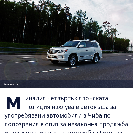
Pixabay.com
М
иналия четвъртък японската
полиция нахлува в автокъща за
употребявани автомобили в Чиба по
подозрения в опит за незаконна продажба
и транспортиране на автомобил Lexus за