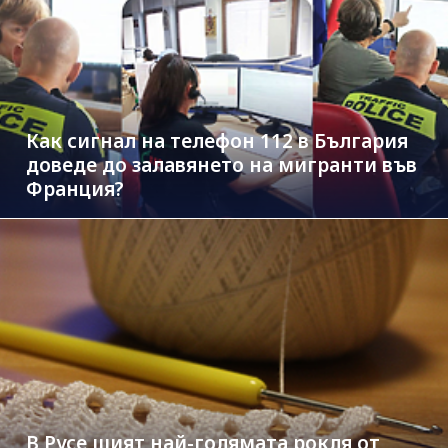
Как сигнал на телефон 112 в България
доведе до залавянето на мигранти във
Франция?
В Русе шият най-голямата рокля от