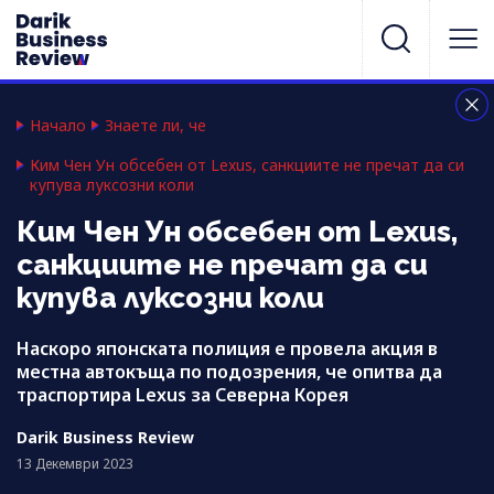
Начало
Знаете ли, че
Ким Чен Ун обсебен от Lexus, санкциите не пречат да си
купува луксозни коли
Ким Чен Ун обсебен от Lexus,
санкциите не пречат да си
купува луксозни коли
Наскоро японската полиция е провела акция в
местна автокъща по подозрения, че опитва да
траспортира Lexus за Северна Корея
Darik Business Review
13 Декември 2023