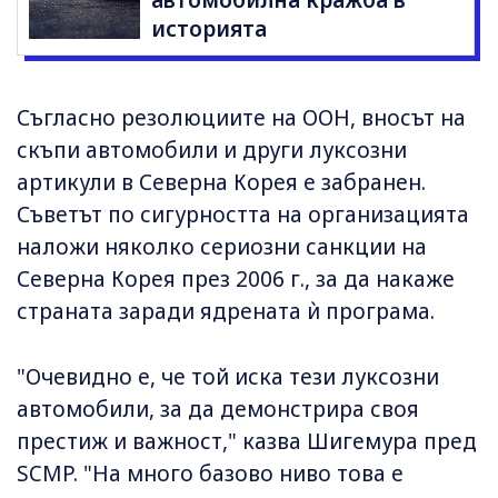
автомобилна кражба в
историята
Съгласно резолюциите на ООН, вносът на
скъпи автомобили и други луксозни
артикули в Северна Корея е забранен.
Съветът по сигурността на организацията
наложи няколко сериозни санкции на
Северна Корея през 2006 г., за да накаже
страната заради ядрената ѝ програма.
"Очевидно е, че той иска тези луксозни
автомобили, за да демонстрира своя
престиж и важност," казва Шигемура пред
SCMP. "На много базово ниво това е