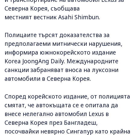
Северна Корея, съобщава
местният вестник Asahi Shimbun.
Полицаите търсят доказателства за
предполагаеми митнически нарушения,
информира южнокорейското издание
Korea JoongAng Daily. Международните
санкции забраняват вноса на луксозни
автомобили в Северна Корея.
Според корейското издание, от полицията
смятат, че автокъщата се е опитала да
внесе нелегално автомобил Lexus в
Северна Корея през Бангладеш,
посочвайки невярно Сингапур като крайна