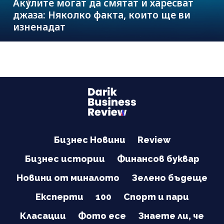
Акулите могат да смятат и харесват
джаза: Няколко факта, които ще ви
изненадат
Бизнес Новини
Review
Бизнес истории
Финансов буквар
Новини от миналото
Зелено бъдеще
Експерти
100
Спорт и пари
Класации
Фото есе
Знаете ли, че