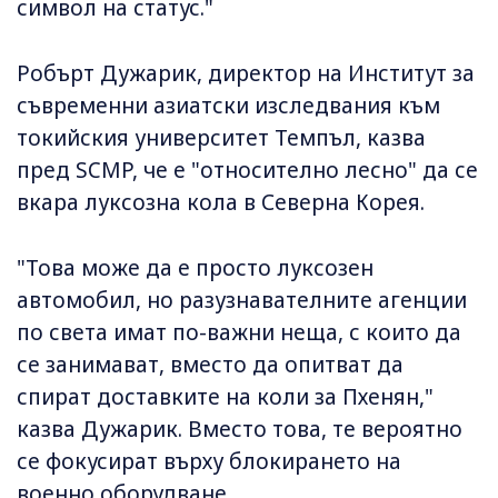
символ на статус."
Робърт Дужарик, директор на Институт за
съвременни азиатски изследвания към
токийския университет Темпъл, казва
пред SCMP, че е "относително лесно" да се
вкара луксозна кола в Северна Корея.
"Това може да е просто луксозен
автомобил, но разузнавателните агенции
по света имат по-важни неща, с които да
се занимават, вместо да опитват да
спират доставките на коли за Пхенян,"
казва Дужарик. Вместо това, те вероятно
се фокусират върху блокирането на
военно оборудване.