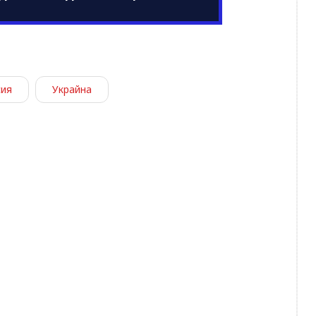
сия
Украйна