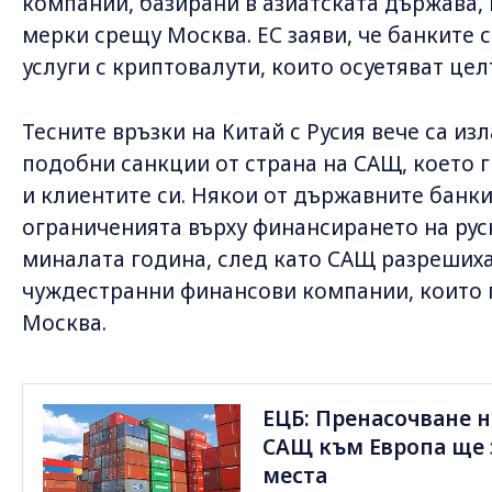
компании, базирани в азиатската държава, 
мерки срещу Москва. ЕС заяви, че банките с
услуги с криптовалути, които осуетяват цел
Тесните връзки на Китай с Русия вече са из
подобни санкции от страна на САЩ, което 
и клиентите си. Някои от държавните банки
ограниченията върху финансирането на рус
миналата година, след като САЩ разреших
чуждестранни финансови компании, които 
Москва.
ЕЦБ: Пренасочване н
САЩ към Европа ще 
места