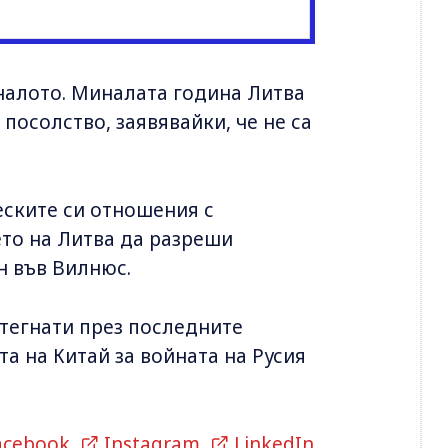
налото. Миналата година Литва
посолство, заявявайки, че не са
ските си отношения с
то на Литва да разреши
н във Вилнюс.
тегнати през последните
а на Китай за войната на Русия
acebook
,
Instagram
,
LinkedIn