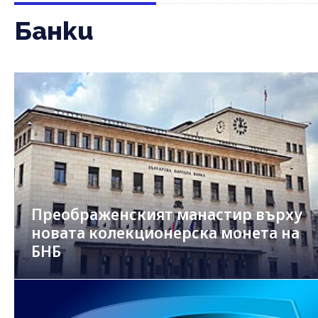
Банки
Преображенският манастир върху
новата колекционерска монета на
БНБ