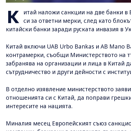
К
итай наложи санкции на две банки в
си за ответни мерки, след като блок
китайски банки заради руската инвазия в У
Китай включи UAB Urbo Bankas и AB Mano Ba
контрамерки, съобщи Министерството на т
забранява на организации и лица в Китай 
сътрудничество и други дейности с институ
В отделно изявление министерството заяви,
отношенията си с Китай, да поправи грешки
интересите на нацията.
Миналия месец Европейският съюз санкцио