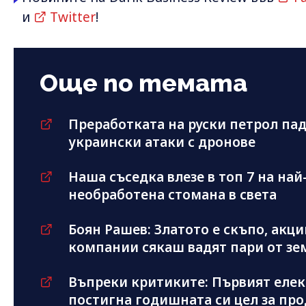
и
Twitter
!
Още по темата
Преработката на руски петрол па
украински атаки с дронове
Наша съседка влезе в топ 7 на на
необработена стомана в света
Боян Рашев: Златото е скъпо, акц
компании сякаш вадят пари от зе
Въпреки критиките: Първият елект
постигна годишната си цел за про