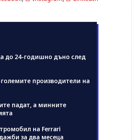
да до 24-годишно дъно след
й-големите производители на
иите падат, а минните
мята
ромобил на Ferrari
дажби за два месеца