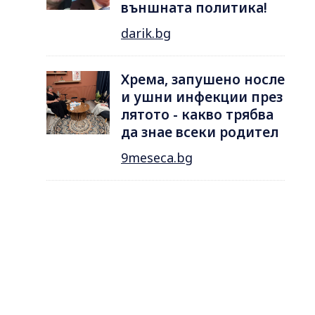
външната политика!
darik.bg
Хрема, запушено носле
и ушни инфекции през
лятотo - какво трябва
да знае всеки родител
9meseca.bg