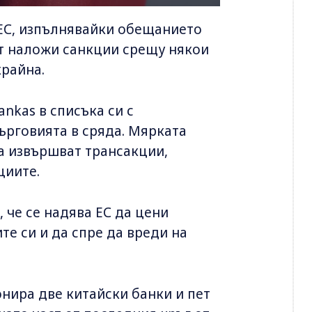
 ЕС, изпълнявайки обещанието
ът наложи санкции срещу някои
крайна.
nkas в списъка си с
ърговията в сряда. Мярката
да извършват трансакции,
циите.
 че се надява ЕС да цени
те си и да спре да вреди на
нира две китайски банки и пет