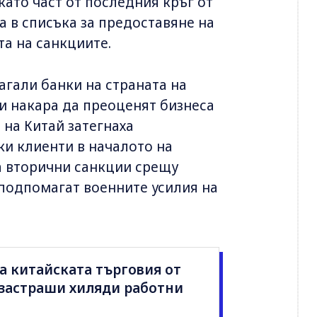
като част от последния кръг от
а в списъка за предоставяне на
та на санкциите.
лагали банки на страната на
ги накара да преоценят бизнеса
 на Китай затегнаха
ки клиенти в началото на
а вторични санкции срещу
подпомагат военните усилия на
а китайската търговия от
застраши хиляди работни